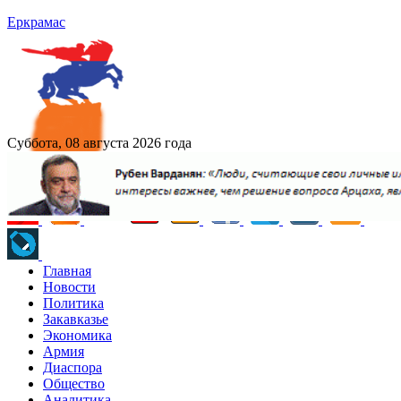
Еркрамас
Суббота, 08 августа 2026 года
Главная
Новости
Политика
Закавказье
Экономика
Армия
Диаспора
Общество
Аналитика