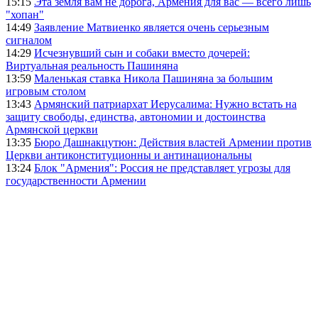
15:15
Эта земля вам не дорога, Армения для вас — всего лишь
"хопан"
14:49
Заявление Матвиенко является очень серьезным
сигналом
14:29
Исчезнувший сын и собаки вместо дочерей:
Виртуальная реальность Пашиняна
13:59
Маленькая ставка Никола Пашиняна за большим
игровым столом
13:43
Армянский патриархат Иерусалима: Нужно встать на
защиту свободы, единства, автономии и достоинства
Армянской церкви
13:35
Бюро Дашнакцутюн: Действия властей Армении против
Церкви антиконституционны и антинациональны
13:24
Блок "Армения": Россия не представляет угрозы для
государственности Армении