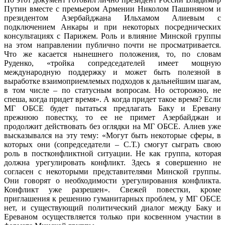
Путин вместе с премьером Армении Николом Пашиняном и
президентом Азербайджана Ильхамом Алиевым с
подключением Анкары и при некоторых посреднических
консультациях с Парижем. Роль и влияние Минской группы
на этом направлении публично почти не просматривается.
Что же касается нынешнего положения, то, по словам
Руденко, «тройка сопредседателей имеет мощную
международную поддержку и может быть полезной в
выработке взаимоприемлемых подходов к дальнейшим шагам,
в том числе – по статусным вопросам. Но осторожно, не
спеша, когда придет время». А когда придет такое время? Если
МГ ОБСЕ будет пытаться предлагать Баку и Еревану
прежнюю повестку, то ее не примет Азербайджан и
продолжит действовать без оглядки на МГ ОБСЕ. Алиев уже
высказывался на эту тему: «Могут быть некоторые сферы, в
которых они (сопредседатели – С.Т.) смогут сыграть свою
роль в постконфликтной ситуации. Не как группа, которая
должна урегулировать конфликт. Здесь я совершенно не
согласен с некоторыми представителями Минской группы.
Они говорят о необходимости урегулирования конфликта.
Конфликт уже разрешен». Свежей повестки, кроме
приглашения к решению гуманитарных проблем, у МГ ОБСЕ
нет, и существующий политический диалог между Баку и
Ереваном осуществляется только при косвенном участии в