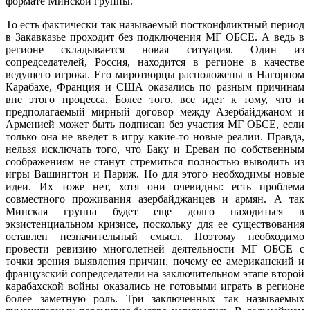
формате Минской группы.
То есть фактически так называемый постконфликтный период
в Закавказье проходит без подключения МГ ОБСЕ. А ведь в
регионе складывается новая ситуация. Один из
сопредседателей, Россия, находится в регионе в качестве
ведущего игрока. Его миротворцы расположены в Нагорном
Карабахе, Франция и США оказались по разным причинам
вне этого процесса. Более того, все идет к тому, что и
предполагаемый мирный договор между Азербайджаном и
Арменией может быть подписан без участия МГ ОБСЕ, если
только она не введет в игру какие-то новые реалии. Правда,
нельзя исключать того, что Баку и Ереван по собственным
соображениям не станут стремиться полностью выводить из
игры Вашингтон и Париж. Но для этого необходимы новые
идеи. Их тоже нет, хотя они очевидны: есть проблема
совместного проживания азербайджанцев и армян. А так
Минская группа будет еще долго находиться в
экзистенциальном кризисе, поскольку для ее существования
оставлен незначительный смысл. Поэтому необходимо
провести ревизию многолетней деятельности МГ ОБСЕ с
точки зрения выявления причин, почему ее американский и
французский сопредседатели на заключительном этапе второй
карабахской войны оказались не готовыми играть в регионе
более заметную роль. Три заключенных так называемых