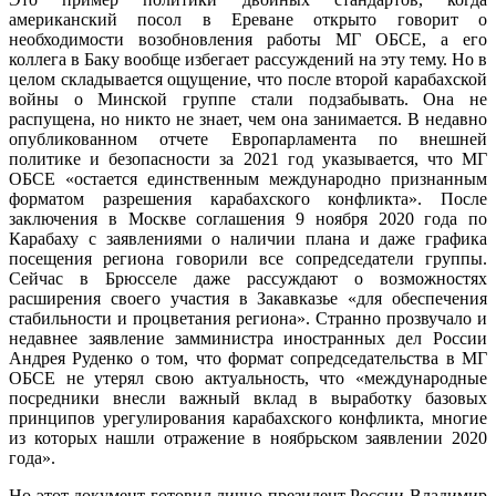
американский посол в Ереване открыто говорит о
необходимости возобновления работы МГ ОБСЕ, а его
коллега в Баку вообще избегает рассуждений на эту тему. Но в
целом складывается ощущение, что после второй карабахской
войны о Минской группе стали подзабывать. Она не
распущена, но никто не знает, чем она занимается. В недавно
опубликованном отчете Европарламента по внешней
политике и безопасности за 2021 год указывается, что МГ
ОБСЕ «остается единственным международно признанным
форматом разрешения карабахского конфликта». После
заключения в Москве соглашения 9 ноября 2020 года по
Карабаху с заявлениями о наличии плана и даже графика
посещения региона говорили все сопредседатели группы.
Сейчас в Брюсселе даже рассуждают о возможностях
расширения своего участия в Закавказье «для обеспечения
стабильности и процветания региона». Странно прозвучало и
недавнее заявление замминистра иностранных дел России
Андрея Руденко о том, что формат сопредседательства в МГ
ОБСЕ не утерял свою актуальность, что «международные
посредники внесли важный вклад в выработку базовых
принципов урегулирования карабахского конфликта, многие
из которых нашли отражение в ноябрьском заявлении 2020
года».
Но этот документ готовил лично президент России Владимир