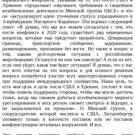
Армении «продолжает озвучивать требования о скорейшем
возобновлении деятельности Минской группы ОБСЕ» и что
он «актуализирует идею уточнения статуса упраздненного в
Азербайджане Нагорного Карабаха». Последовал следующий
ответ: «Я думаю, что мы все можем согласиться с тем, что
после конфликта в 2020 году существует ряд нерешенных
вопросов, которые еще предстоит проработать. Демаркация
границы, транспортное сообщение, задержанные,
разминирование, пропавшие без вести. Но также и вопрос о
том, какова долгосрочная ситуация с российскими
миротворцами. Останутся ли они там навсегда? А если их нет,
если они уйдут, какая там будет ситуация? Я думаю, что у нас
нет всех ответов на эти вопросы и для полного решения
вопроса потребуется участие всех заинтересованных сторон
при поддержке международного сообщества. Наша цель, то
есть моя цель и цель посла США в Ереване, состоит в том,
чтобы помочь поддержать стороны, чтобы мы могли достичь
точки, когда мы сможем добиться всеобъемлющего мирного
урегулирования и весь регион сможет смотреть в будущее, а
не зацикливаться на прошлом». О Минской группе, в
сопредседателях которой числятся и США, Литценбергер
упомянул только в контексте поставок или не поставок
конфликтующим летальных вооружений. И все.
Это пример политики двойных стандартов, когда