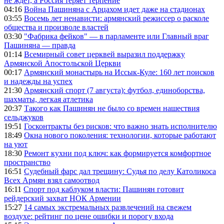
не ждет, а Россия теряет терпение
04:16
Война Пашиняна с Арцахом идет даже на стадионах
03:55
Восемь лет ненависти: армянский режиссер о расколе
общества и произволе властей
03:30
"Фабрика фейков" — в парламенте или Главный враг
Пашиняна — правда
01:14
Всемирный совет церквей выразил поддержку
Армянской Апостольской Церкви
00:17
Армянский монастырь на Иссык-Куле: 160 лет поисков
и надежды на успех
21:30
Армянский спорт (7 августа): футбол, единоборства,
шахматы, легкая атлетика
20:37
Такого как Пашинян не было со времен нашествия
сельджуков
19:51
Госконтракты без рисков: что важно знать исполнителю
18:49
Окна нового поколения: технологии, которые работают
на уют
18:30
Ремонт кухни под ключ: как формируется комфортное
пространство
16:51
Судебный фарс дал трещину: Судья по делу Католикоса
Всех Армян взял самоотвод
16:11
Спорт под каблуком власти: Пашинян готовит
рейдерский захват НОК Армении
15:27
14 самых экстремальных развлечений на свежем
воздухе: рейтинг по цене ошибки и порогу входа