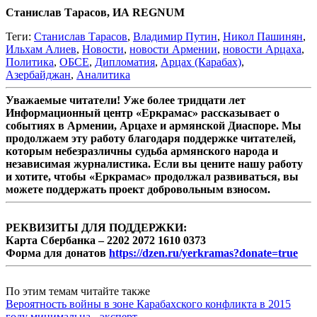
Станислав Тарасов, ИА REGNUM
Теги:
Станислав Тарасов
,
Владимир Путин
,
Никол Пашинян
,
Ильхам Алиев
,
Новости
,
новости Армении
,
новости Арцаха
,
Политика
,
ОБСЕ
,
Дипломатия
,
Арцах (Карабах)
,
Азербайджан
,
Аналитика
Уважаемые читатели! Уже более тридцати лет
Информационный центр «Еркрамас» рассказывает о
событиях в Армении, Арцахе и армянской Диаспоре. Мы
продолжаем эту работу благодаря поддержке читателей,
которым небезразличны судьба армянского народа и
независимая журналистика. Если вы цените нашу работу
и хотите, чтобы «Еркрамас» продолжал развиваться, вы
можете поддержать проект добровольным взносом.
РЕКВИЗИТЫ ДЛЯ ПОДДЕРЖКИ:
Карта Сбербанка – 2202 2072 1610 0373
Форма для донатов
https://dzen.ru/yerkramas?donate=true
По этим темам читайте также
Вероятность войны в зоне Карабахского конфликта в 2015
году минимальна - эксперт