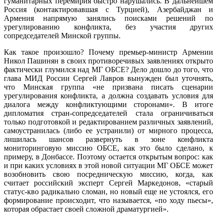
гуманитарных перемирия быстро нарушались. В дальнейшем
Россия (контактировавшая с Турцией), Азербайджан и
Армения напрямую занялись поисками решений по
урегулированию конфликта, без участия других
сопредседателей Минской группы.
Как такое произошло? Почему премьер-министр Армении
Никол Пашинян в своих противоречивых заявлениях открыто
фактически глумился над МГ ОБСЕ? Дело дошло до того, что
глава МИД России Сергей Лавров вынужден был уточнять,
что Минская группа «не призвана писать сценарии
урегулирования конфликта, а должна создавать условия для
диалога между конфликтующими сторонами». В итоге
дипломатия стран-сопредседателей стала ограничиваться
только подготовкой и редактированием различных заявлений,
самоустранилась (либо ее устранили) от мирного процесса,
лишилась шансов развернуть в зоне конфликта
мониторинговую миссию ОБСЕ, как это было сделано, к
примеру, в Донбассе. Поэтому остается открытым вопрос: как
и при каких условиях в этой новой ситуации МГ ОБСЕ может
возобновить свою посредническую миссию, когда, как
считает российский эксперт Сергей Маркедонов, «старый
статус-кво радикально сломан, но новый еще не устоялся, его
формирование происходит, что называется, «по ходу пьесы»,
которая обрастает своей сложной драматургией».