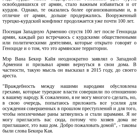
освободившихся от армян, стало важным избавиться и от
курдов. Однако, те оказались более организованными и, в
отличие от армян, дольше продержались. Вооруженный
турецко-курдский конфликт продолжается уже почти 100 лет.
Посещая Западную Армению спустя 100 лет после Геноцида
армян, каждый раз встречаюсь с курдскими общественными
или политическими деятелями, которые открыто говорят о
Геноциде и о том, что это армянские территории.
Мэр Вана Бекир Кайя неоднократно заявлял о Западной
Армении и призывал армян вернуться в свои дома. В
частности, такую мысль он высказал в 2015 году, до своего
ареста.
"Враждебность между нашими народами обусловлена
грехами, которые турецкие власти совершили по отношению
к вашему народу. К сожалению, я не могу многого сделать, но,
в свою очередь, попытаюсь приложить все усилия для
осуждения совершенных в прошлом преступлений и для того,
чтобы неизлечимые раны затянулись и стали шрамами. Я не
могу пригласить вас сюда, потому что хозяев дома не
приглашают, это ваш дом. Добро пожаловать домой", - таковы
были слова Бекира Кая.