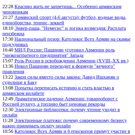
22:28
Красиво жить не запретишь... Особенно армянским
чиновникам
21:27
Армянский спорт (4-6 августа): футбол, водные виды,
единоборства, теннис, хоккей
18:10
Энвер-паша, "Немесис" и логика возмездия: Расплата
неизбежна
17:30
Национальный позор: Католикос Всех Армян на скамье
подсудимых
16:40
МИД России: Пашинян уготовил Армении роль
"низкозатратного предприятия" Запада
15:07
Роль России в освобождении Армении (XVIII–XX вв.)
13:36
Никол Пашинян переходит к формуле "вечного"
правления
13:22
Закон силы вместо силы закона: Давид Ишханян о
судилище в Баку
13:08
Попытка переписать историю и стать властью в
армянском вилайете
12:49
Драматическое падение Армении: товарооборот с
Россией рухнул, а топливо бьет ценовые рекорды
12:30
Электронные библиотеки: почему чтение уходит в
онлайн
11:28
Электронные платежи: почему современному бизнесу
важно принимать оплату онлайн
10:56
Католикос Всех Армян и 6 епископов примут участие в