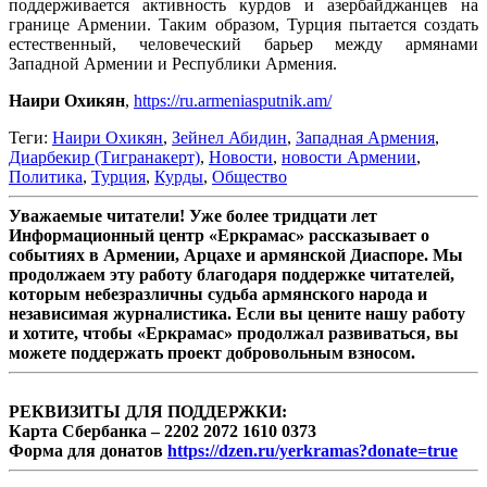
поддерживается активность курдов и азербайджанцев на
границе Армении. Таким образом, Турция пытается создать
естественный, человеческий барьер между армянами
Западной Армении и Республики Армения.
Наири Охикян
,
https://ru.armeniasputnik.am/
Теги:
Наири Охикян
,
Зейнел Абидин
,
Западная Армения
,
Диарбекир (Тигранакерт)
,
Новости
,
новости Армении
,
Политика
,
Турция
,
Курды
,
Общество
Уважаемые читатели! Уже более тридцати лет
Информационный центр «Еркрамас» рассказывает о
событиях в Армении, Арцахе и армянской Диаспоре. Мы
продолжаем эту работу благодаря поддержке читателей,
которым небезразличны судьба армянского народа и
независимая журналистика. Если вы цените нашу работу
и хотите, чтобы «Еркрамас» продолжал развиваться, вы
можете поддержать проект добровольным взносом.
РЕКВИЗИТЫ ДЛЯ ПОДДЕРЖКИ:
Карта Сбербанка – 2202 2072 1610 0373
Форма для донатов
https://dzen.ru/yerkramas?donate=true