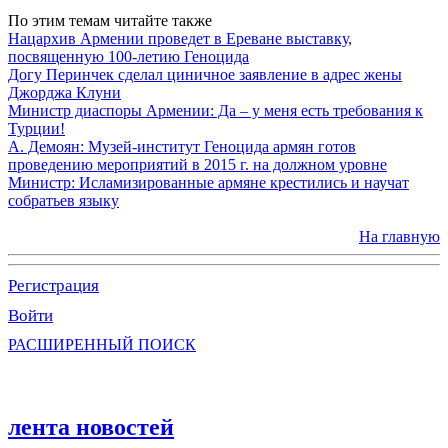
По этим темам читайте также
Нацархив Армении проведет в Ереване выставку,
посвященную 100-летию Геноцида
Догу Перинчек сделал циничное заявление в адрес жены
Джорджа Клуни
Министр диаспоры Армении: Да – у меня есть требования к
Турции!
А. Демоян: Музей-институт Геноцида армян готов
проведению мероприятий в 2015 г. на должном уровне
Министр: Исламизированные армяне крестились и научат
собратьев языку
На главную
Регистрация
Войти
РАСШИРЕННЫЙ ПОИСК
лента новостей