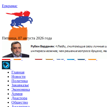
Еркрамас
Пятница, 07 августа 2026 года
Главная
Новости
Политика
Закавказье
Экономика
Армия
Диаспора
Общество
Аналитика