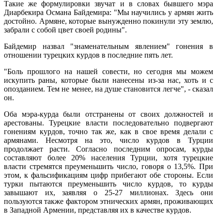
Такие же формулировки звучат и в словах бывшего мэра
Диарбекира Османа Байдемира: "Мы научились у армян жить
достойно. Армяне, которые вынужденно покинули эту землю,
забрали с собой цвет своей родины".
Байдемир назвал "знаменательным явлением" гонения в
отношении турецких курдов в последние пять лет.
"Боль прошлого на нашей совести, но сегодня мы можем
искупить раны, которые были нанесены из-за нас, хоть и с
опозданием. Тем не менее, на душе становится легче", - сказал
он.
Оба мэра-курда были отстранены от своих должностей и
арестованы. Турецкие власти последовательно подвергают
гонениям курдов, точно так же, как в свое время делали с
армянами. Несмотря на это, число курдов в Турции
продолжает расти. Согласно последним опросам, курды
составляют более 20% населения Турции, хотя турецкие
власти стремятся преуменьшить число, говоря о 13,5%. При
этом, к фальсификациям цифр прибегают обе стороны. Если
турки пытаются преуменьшить число курдов, то курды
завышают их, заявляя о 25-27 миллионах. Здесь они
пользуются также фактором этнических армян, проживающих
в Западной Армении, представляя их в качестве курдов.