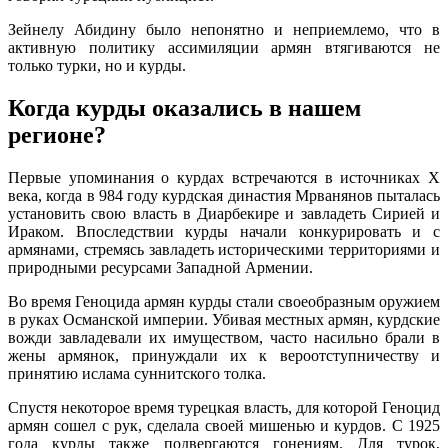
Зейнелу Абидину было непонятно и неприемлемо, что в
активную политику ассимиляции армян втягиваются не
только турки, но и курды.
Когда курды оказались в нашем
регионе?
Первые упоминания о курдах встречаются в источниках X
века, когда в 984 году курдская династия Мрванянов пыталась
установить свою власть в Диарбекире и завладеть Сирией и
Ираком. Впоследствии курды начали конкурировать и с
армянами, стремясь завладеть историческими территориями и
природными ресурсами Западной Армении.
Во время Геноцида армян курды стали своеобразным оружием
в руках Османской империи. Убивая местных армян, курдские
вожди завладевали их имуществом, часто насильно брали в
жены армянок, принуждали их к вероотступничеству и
принятию ислама суннитского толка.
Спустя некоторое время турецкая власть, для которой Геноцид
армян сошел с рук, сделала своей мишенью и курдов. С 1925
года курды также подвергаются гонениям. Для турок,