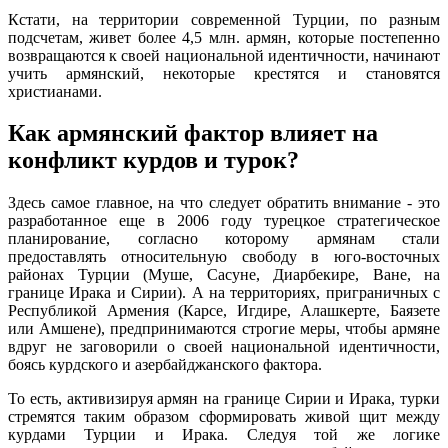
Кстати, на территории современной Турции, по разным
подсчетам, живет более 4,5 млн. армян, которые постепенно
возвращаются к своей национальной идентичности, начинают
учить армянский, некоторые крестятся и становятся
христианами.
Как армянский фактор влияет на
конфликт курдов и турок?
Здесь самое главное, на что следует обратить внимание - это
разработанное еще в 2006 году турецкое стратегическое
планирование, согласно которому армянам стали
предоставлять относительную свободу в юго-восточных
районах Турции (Муше, Сасуне, Диарбекире, Ване, на
границе Ирака и Сирии). А на территориях, приграничных с
Республикой Армения (Карсе, Игдире, Алашкерте, Баязете
или Амшене), предпринимаются строгие меры, чтобы армяне
вдруг не заговорили о своей национальной идентичности,
боясь курдского и азербайджанского фактора.
То есть, активизируя армян на границе Сирии и Ирака, турки
стремятся таким образом сформировать живой щит между
курдами Турции и Ирака. Следуя той же логике