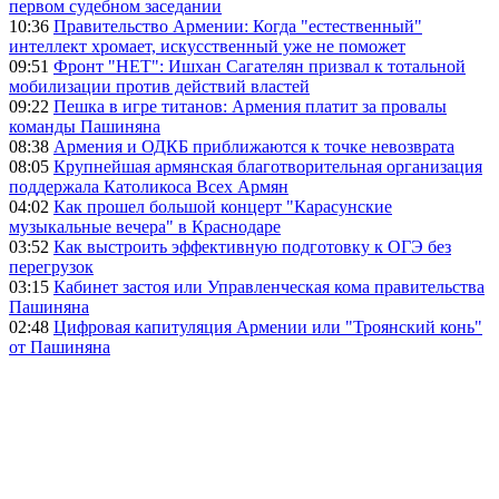
первом судебном заседании
10:36
Правительство Армении: Когда "естественный"
интеллект хромает, искусственный уже не поможет
09:51
Фронт "НЕТ": Ишхан Сагателян призвал к тотальной
мобилизации против действий властей
09:22
Пешка в игре титанов: Армения платит за провалы
команды Пашиняна
08:38
Армения и ОДКБ приближаются к точке невозврата
08:05
Крупнейшая армянская благотворительная организация
поддержала Католикоса Всех Армян
04:02
Как прошел большой концерт "Карасунские
музыкальные вечера" в Краснодаре
03:52
Как выстроить эффективную подготовку к ОГЭ без
перегрузок
03:15
Кабинет застоя или Управленческая кома правительства
Пашиняна
02:48
Цифровая капитуляция Армении или "Троянский конь"
от Пашиняна