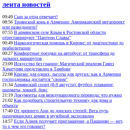
лента новостей
09:49
Сын за отца отвечает!
08:56
Троянский конь в Армении: Американский мегапроект
или разведцентр?
07:55
В армянском селе Крым в Ростовской области
отреставрируют "Пантеон Славы"
00:49
Наркологическая помощь в Кирове: от диагностики до
реабилитации
00:27
Комфортные поездки на автобусе: от трансфера до
дальних маршрутов
23:09
Искусство без границ: Магический реализм Гаянэ
Хачатурян представлен в Тамбове
22:08
Кризис для одних, льготы для других: как в Армении
господдержка достаётся "своим"
21:34
Армянский спорт (8-9 августа): футбол, плавание,
шахматы, хоккей, бокс
21:19
Документы для международного перевода: что нужно
21:02
Как подобрать строительную технику для дома и
объекта
17:40
От древнего Ани до донских степей: Весь путь
нахичеванских армян в музейной экспозиции
14:57
Если Алиев получает приглашение, а Пашинян — нет,
то о чем это говорит?