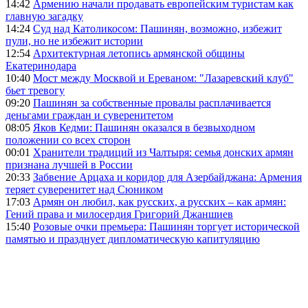
14:42
Армению начали продавать европейским туристам как
главную загадку
14:24
Суд над Католикосом: Пашинян, возможно, избежит
пули, но не избежит истории
12:54
Архитектурная летопись армянской общины
Екатеринодара
10:40
Мост между Москвой и Ереваном: "Лазаревский клуб"
бьет тревогу
09:20
Пашинян за собственные провалы расплачивается
деньгами граждан и суверенитетом
08:05
Яков Кедми: Пашинян оказался в безвыходном
положении со всех сторон
00:01
Хранители традиций из Чалтыря: семья донских армян
признана лучшей в России
20:33
Забвение Арцаха и коридор для Азербайджана: Армения
теряет суверенитет над Сюником
17:03
Армян он любил, как русских, а русских – как армян:
Гений права и милосердия Григорий Джаншиев
15:40
Розовые очки премьера: Пашинян торгует исторической
памятью и празднует дипломатическую капитуляцию