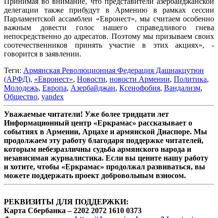
Принимая во внимание, что представители азербайджанской
делегации также прибудут в Армению в рамках сессии
Парламентской ассамблеи «Евронест», мы считаем особенно
важным довести голос нашего справедливого гнева
непосредственно до адресатов. Поэтому мы призываем своих
соотечественников принять участие в этих акциях», -
говорится в заявлении.
Теги:
Армянская Революционная Федерация Дашнакцутюн
(АРФД)
,
«Евронест»
,
Новости
,
новости Армении
,
Политика
,
Молодежь
,
Европа
,
Азербайджан
,
Ксенофобия
,
Вандализм
,
Общество
,
yandex
Уважаемые читатели! Уже более тридцати лет
Информационный центр «Еркрамас» рассказывает о
событиях в Армении, Арцахе и армянской Диаспоре. Мы
продолжаем эту работу благодаря поддержке читателей,
которым небезразличны судьба армянского народа и
независимая журналистика. Если вы цените нашу работу
и хотите, чтобы «Еркрамас» продолжал развиваться, вы
можете поддержать проект добровольным взносом.
РЕКВИЗИТЫ ДЛЯ ПОДДЕРЖКИ:
Карта Сбербанка – 2202 2072 1610 0373