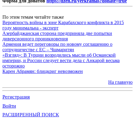
Форма для донатов
https://dzen.ru/yerkramas?donate=true
По этим темам читайте также
Вероятность войны в зоне Карабахского конфликта в 2015
году минимальна - эксперт
Азербайджанская сторона предприняла две попытки
диверсионного проникновения
Армения ведет переговоры по новому соглашению о
сотрудничестве с ЕС – Чшмаритян
«Взгляд»: В Турции возродились мысли об Османской
империи, и России следует вести дела с Анкарой весьма
осторожно
Карен Абрамян: блицкриг невозможен
На главную
Регистрация
Войти
РАСШИРЕННЫЙ ПОИСК