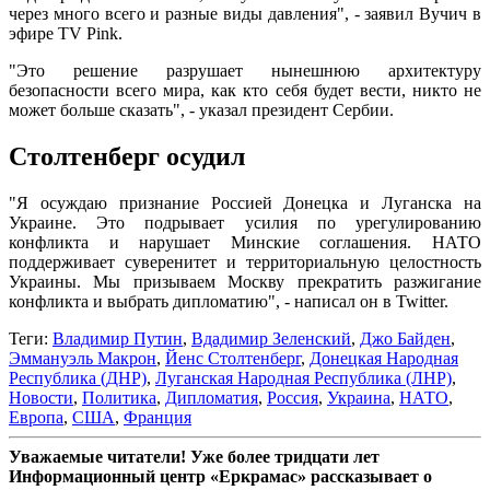
через много всего и разные виды давления", - заявил Вучич в
эфире TV Pink.
"Это решение разрушает нынешнюю архитектуру
безопасности всего мира, как кто себя будет вести, никто не
может больше сказать", - указал президент Сербии.
Столтенберг осудил
"Я осуждаю признание Россией Донецка и Луганска на
Украине. Это подрывает усилия по урегулированию
конфликта и нарушает Минские соглашения. НАТО
поддерживает суверенитет и территориальную целостность
Украины. Мы призываем Москву прекратить разжигание
конфликта и выбрать дипломатию", - написал он в Twitter.
Теги:
Владимир Путин
,
Вдадимир Зеленский
,
Джо Байден
,
Эммануэль Макрон
,
Йенс Столтенберг
,
Донецкая Народная
Республика (ДНР)
,
Луганская Народная Республика (ЛНР)
,
Новости
,
Политика
,
Дипломатия
,
Россия
,
Украина
,
НАТО
,
Европа
,
США
,
Франция
Уважаемые читатели! Уже более тридцати лет
Информационный центр «Еркрамас» рассказывает о