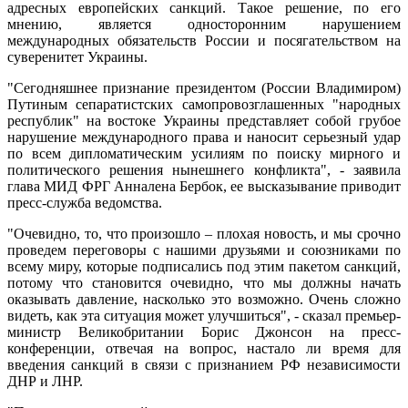
адресных европейских санкций. Такое решение, по его
мнению, является односторонним нарушением
международных обязательств России и посягательством на
суверенитет Украины.
"Сегодняшнее признание президентом (России Владимиром)
Путиным сепаратистских самопровозглашенных "народных
республик" на востоке Украины представляет собой грубое
нарушение международного права и наносит серьезный удар
по всем дипломатическим усилиям по поиску мирного и
политического решения нынешнего конфликта", - заявила
глава МИД ФРГ Анналена Бербок, ее высказывание приводит
пресс-служба ведомства.
"Очевидно, то, что произошло – плохая новость, и мы срочно
проведем переговоры с нашими друзьями и союзниками по
всему миру, которые подписались под этим пакетом санкций,
потому что становится очевидно, что мы должны начать
оказывать давление, насколько это возможно. Очень сложно
видеть, как эта ситуация может улучшиться", - сказал премьер-
министр Великобритании Борис Джонсон на пресс-
конференции, отвечая на вопрос, настало ли время для
введения санкций в связи с признанием РФ независимости
ДНР и ЛНР.