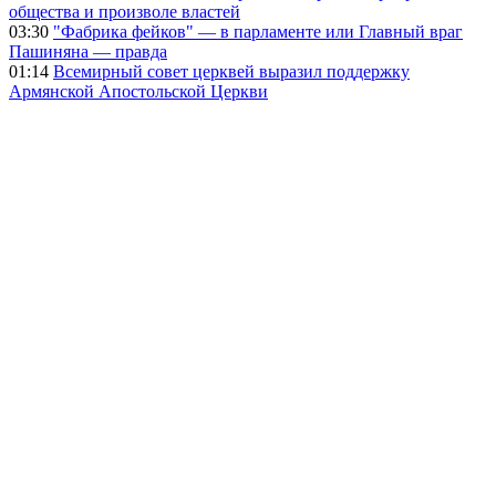
общества и произволе властей
03:30
"Фабрика фейков" — в парламенте или Главный враг
Пашиняна — правда
01:14
Всемирный совет церквей выразил поддержку
Армянской Апостольской Церкви