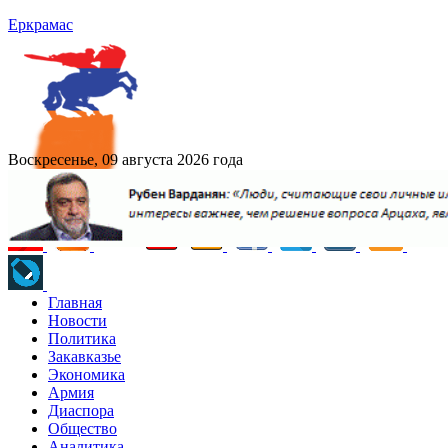
Еркрамас
Воскресенье, 09 августа 2026 года
Главная
Новости
Политика
Закавказье
Экономика
Армия
Диаспора
Общество
Аналитика