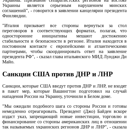
Украины. Признание сепаратистских регионов на востоке
Украины является серьезным нарушением минских
соглашений", - говорится в заявлении канцелярии президента
Финляндии.
"Италия призывает все стороны вернуться за стол
переговоров в соответствующих форматах, полагая, что
односторонние инициативы мешают достижению
стабильности и безопасности в регионе. Италия находится в
постоянном контакте с европейскими и атлантическими
партнерами, чтобы cкоординировать ответ на заявление
президента РФ", - сказал глава итальянского МИД Луиджи Ди
Майо.
Санкции США против ДНР и ЛНР
Санкции, которые США введут против ДНР и ЛНР, не входят
в пакет мер, которые Вашингтон подготовил на случай
нападения России на Украину, уточнили в Белом доме.
"Мы ожидали подобного шага со стороны России и готовы
немедленно отреагировать. Президент (Джо) Байден вскоре
издаст указ, запрещающий новые инвестиции, торговлю и
финансирование со стороны американских лиц в отношении
так называемых украинских регионов ДНР и ЛНР", - сказала