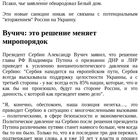
Псаки, чье заявление обнародовал Белый дом.
Эти новые санкции никак не связаны с потенциальным
"вторжением" России на Украину.
Вучич: это решение меняет
миропорядок
Президент Сербии Александр Вучич заявил, что решение
главы РФ Владимира Путина о признании ДНР и ЛНР
приведет к усилению внешнеполитического давления на
Сербию: "Сербия находится на европейском пути, Сербия
всегда высказывала поддержку целостности Украины, а с
третьей стороны - у вас всегда есть 85% нации, которые, что и
как бы ни произошло, будут на стороне России, и это
данность, с которой как президент имею дело".
"Я, конечно, обеспокоен, наша позиция нелегка…, это
приводит Сербию в ситуацию с многочисленными вызовами
– политическими, в сфере безопасности и экономическими.
Политическое давление на Сербию после решения президента
Путина различными путями станет намного больше, чем когда
бы то ни было. Только то, что я в последние три дня пережил,
подтверждает мои слова, а я уже 10 лет у власти и прошел