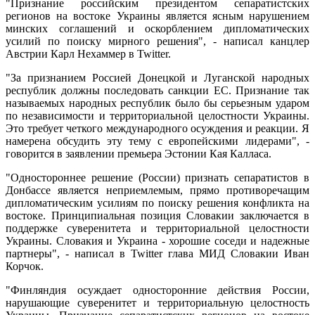
"Признание российским президентом сепаратистских
регионов на востоке Украины является ясным нарушением
минских соглашений и оскорблением дипломатических
усилий по поиску мирного решения", - написал канцлер
Австрии Карл Нехаммер в Twitter.
"За признанием Россией Донецкой и Луганской народных
республик должны последовать санкции ЕС. Признание так
называемых народных республик было бы серьезным ударом
по независимости и территориальной целостности Украины.
Это требует четкого международного осуждения и реакции. Я
намерена обсудить эту тему с европейскими лидерами", -
говорится в заявлении премьера Эстонии Кая Калласа.
"Одностороннее решение (России) признать сепаратистов в
Донбассе является неприемлемым, прямо противоречащим
дипломатическим усилиям по поиску решения конфликта на
востоке. Принципиальная позиция Словакии заключается в
поддержке суверенитета и территориальной целостности
Украины. Словакия и Украина - хорошие соседи и надежные
партнеры", - написал в Twitter глава МИД Словакии Иван
Корчок.
"Финляндия осуждает односторонние действия России,
нарушающие суверенитет и территориальную целостность