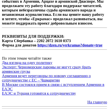
событиях в Армении, Арцахе и армянской Диаспоре. Мы
продолжаем эту работу благодаря поддержке читателей,
которым небезразличны судьба армянского народа и
независимая журналистика. Если вы цените нашу работу
и хотите, чтобы «Еркрамас» продолжал развиваться, вы
можете поддержать проект добровольным взносом.
РЕКВИЗИТЫ ДЛЯ ПОДДЕРЖКИ:
Карта Сбербанка – 2202 2072 1610 0373
Форма для донатов
https://dzen.ru/yerkramas?donate=true
По этим темам читайте также
Два взгляда на одну политику
Эксперт: Черноморские паромы не могут сразу брать
армянские грузы
Армения ведет переговоры по новому соглашению о
сотрудничестве с ЕС – Чшмаритян
В Москве состоялся прием в связи с вступлением Армении в
ЕАЭС
ЕАЭС и Турция готовятся к сотрудничеству
На главную