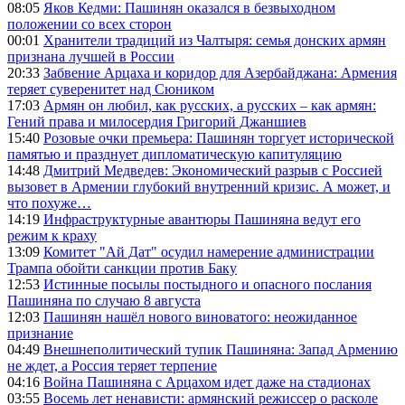
08:05
Яков Кедми: Пашинян оказался в безвыходном
положении со всех сторон
00:01
Хранители традиций из Чалтыря: семья донских армян
признана лучшей в России
20:33
Забвение Арцаха и коридор для Азербайджана: Армения
теряет суверенитет над Сюником
17:03
Армян он любил, как русских, а русских – как армян:
Гений права и милосердия Григорий Джаншиев
15:40
Розовые очки премьера: Пашинян торгует исторической
памятью и празднует дипломатическую капитуляцию
14:48
Дмитрий Медведев: Экономический разрыв с Россией
вызовет в Армении глубокий внутренний кризис. А может, и
что похуже…
14:19
Инфраструктурные авантюры Пашиняна ведут его
режим к краху
13:09
Комитет "Ай Дат" осудил намерение администрации
Трампа обойти санкции против Баку
12:53
Истинные посылы постыдного и опасного послания
Пашиняна по случаю 8 августа
12:03
Пашинян нашёл нового виноватого: неожиданное
признание
04:49
Внешнеполитический тупик Пашиняна: Запад Армению
не ждет, а Россия теряет терпение
04:16
Война Пашиняна с Арцахом идет даже на стадионах
03:55
Восемь лет ненависти: армянский режиссер о расколе