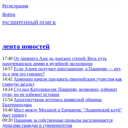
Регистрация
Войти
РАСШИРЕННЫЙ ПОИСК
лента новостей
17:40
От древнего Ани до донских степей: Весь путь
нахичеванских армян в музейной экспозиции
14:57
Если Алиев получает приглашение, а Пашинян — нет,
то о чем это говорит?
14:42
Армению начали продавать европейским туристам как
главную загадку
14:24
Суд над Католикосом: Пашинян, возможно, избежит
пули, но не избежит истории
12:54
Архитектурная летопись армянской общины
Екатеринодара
10:40
Мост между Москвой и Ереваном: "Лазаревский клуб"
бьет тревогу
09:20
Пашинян за собственные провалы расплачивается
деньгами граждан и суверенитетом