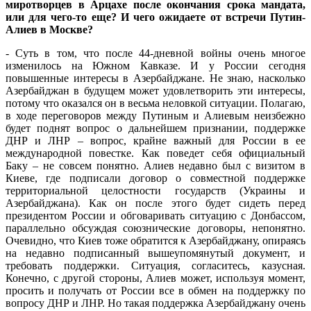
миротворцев в Арцахе после окончания срока мандата,
или для чего-то еще? И чего ожидаете от встречи Путин-
Алиев в Москве?
- Суть в том, что после 44-дневной войны очень многое
изменилось на Южном Кавказе. И у России сегодня
повышенные интересы в Азербайджане. Не знаю, насколько
Азербайджан в будущем может удовлетворить эти интересы,
потому что оказался он в весьма неловкой ситуации. Полагаю,
в ходе переговоров между Путиным и Алиевым неизбежно
будет поднят вопрос о дальнейшем признании, поддержке
ДНР и ЛНР – вопрос, крайне важный для России в ее
международной повестке. Как поведет себя официальный
Баку – не совсем понятно. Алиев недавно был с визитом в
Киеве, где подписали договор о совместной поддержке
территориальной целостности государств (Украины и
Азербайджана). Как он после этого будет сидеть перед
президентом России и обговаривать ситуацию с Донбассом,
параллельно обсуждая союзнические договоры, непонятно.
Очевидно, что Киев тоже обратится к Азербайджану, опираясь
на недавно подписанный вышеупомянутый документ, и
требовать поддержки. Ситуация, согласитесь, казусная.
Конечно, с другой стороны, Алиев может, используя момент,
просить и получать от России все в обмен на поддержку по
вопросу ДНР и ЛНР. Но такая поддержка Азербайджану очень