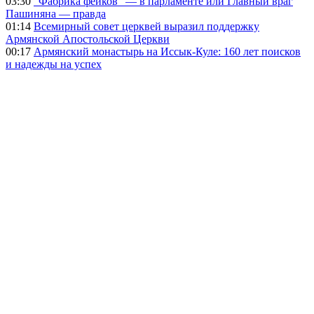
03:30
"Фабрика фейков" — в парламенте или Главный враг
Пашиняна — правда
01:14
Всемирный совет церквей выразил поддержку
Армянской Апостольской Церкви
00:17
Армянский монастырь на Иссык-Куле: 160 лет поисков
и надежды на успех