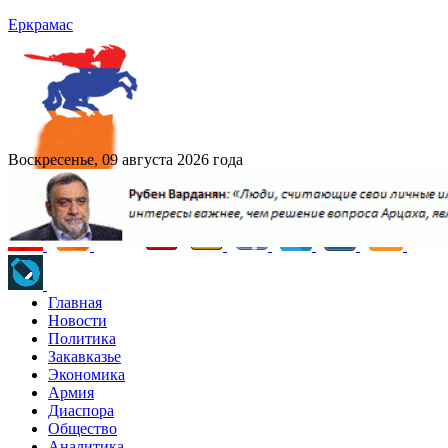
Еркрамас
Воскресенье, 09 августа 2026 года
Главная
Новости
Политика
Закавказье
Экономика
Армия
Диаспора
Общество
Аналитика