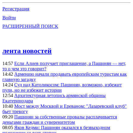
Регистрация
Войти
РАСШИРЕННЫЙ ПОИСК
лента новостей
14:57
Если Алиев получает приглашение, а Пашинян — нет,
то о чем это говорит?
14:42
Армению начали продавать европейским туристам как
главную загадку
14:24
Суд над Католикосом: Пашинян, возможно, избежит
пули, но не избежит истории
12:54
Архитектурная летопись армянской общины
Екатеринодара
10:40
Мост между Москвой и Ереваном: "Лазаревский клуб"
бьет тревогу
09:20
Пашинян за собственные провалы расплачивается
деньгами граждан и суверенитетом
08:05
Яков Кедми: Пашинян оказался в безвыходном
положении со всех сторон