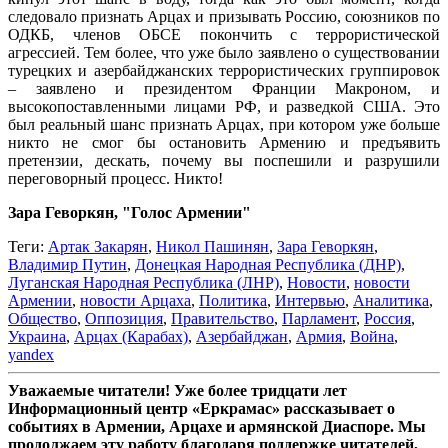
следовало признать Арцах и призывать Россию, союзников по
ОДКБ, членов ОБСЕ покончить с террористической
агрессией. Тем более, что уже было заявлено о существовании
турецких и азербайджанских террористических группировок
– заявлено и президентом Франции Макроном, и
высокопоставленными лицами РФ, и разведкой США. Это
был реальный шанс признать Арцах, при котором уже больше
никто не смог бы остановить Армению и предъявить
претензии, дескать, почему вы поспешили и разрушили
переговорный процесс. Никто!
Зара Геворкян, "Голос Армении"
Теги:
Артак Закарян
,
Никол Пашинян
,
Зара Геворкян
,
Владимир Путин
,
Донецкая Народная Республика (ДНР)
,
Луганская Народная Республика (ЛНР)
,
Новости
,
новости
Армении
,
новости Арцаха
,
Политика
,
Интервью
,
Аналитика
,
Общество
,
Оппозиция
,
Правительство
,
Парламент
,
Россия
,
Украина
,
Арцах (Карабах)
,
Азербайджан
,
Армия
,
Война
,
yandex
Уважаемые читатели! Уже более тридцати лет
Информационный центр «Еркрамас» рассказывает о
событиях в Армении, Арцахе и армянской Диаспоре. Мы
продолжаем эту работу благодаря поддержке читателей,