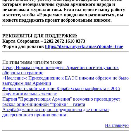
которым небезразличны судьба армянского народа и
независимая журналистика. Если вы цените нашу работу
и хотите, чтобы «Еркрамас» продолжал развиваться, вы
можете поддержать проект добровольным взносом.
РЕКВИЗИТЫ ДЛЯ ПОДДЕРЖКИ:
Карта Сбербанка – 2202 2072 1610 0373
Форма для донатов
https://dzen.ru/yerkramas?donate=true
По этим темам читайте также
Перед Новым годом президент Армении посетил участок
обороны на границе
«Наследие»: Присоединение к ЕАЭС никоим образом не было
выгодным для Армении
Вероятность войны в зоне Карабахского конфликта в 2015
году минимальна - эксперт
Партия "Процветающая Армения" возможно провоцирует
раскол оппозиционной "тройки" – газета
Азербайджанская сторона предприняла две попытки
диверсионного проникновения
На главную