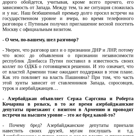
дорого обойдется, учитывая, кроме всего прочего, его
зависимость от Запада. Между тем, та же ситуация сложилась
и у нас. Наш безбашенный премьер долго просил встречи на
государственном уровне и вчера, во время телефонного
разговора с Путиным получил приглашение весной посетить
Москву с официальным визитом.
- О чем, по-вашему, шел разговор?
- Уверен, что разговор шел и о признании ДНР и ЛНР, потому
что ясно: до объявления о признании независимости
республик Донбасса Путин поставил в известность своих
коллег по ОДКБ о готовящемся решении. И это означает, что
от властей Армении тоже ожидают поддержки в этом плане.
Как это повлияет на власть Пашиняна? При том, что часть
этой хунты зависит от ставленников Запада, соросовцев,
турок и азербайджанцев…
- Азербайджан объявляет Сержа Саргсяна и Роберта
Кочаряна в розыск, в то же время азербайджанские
депутаты приезжают с визитом в Армению и проводят
встречи на высшем уровне – это же бред какой-то?
- Почему бред? Азербайджанские депутаты приехали
навестить своих друзей, мугам послушать и т.д.