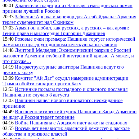
00:01
Хранители традиций из Чалтыря: семья донских армян
признана лучшей в России
20:33
Забвение Арцаха и коридор для Азербайджана: Армения
теряет суверенитет над Сюником
17:03
Армян он любил, как русских, а русских – как армян:
Гений права и милосердия Григорий Джаншиев
15:40
Розовые очки премьера: Пашинян торгует исторической
памятью и празднует дипломатическую капитуляцию
14:48
Дмитрий Медведев: Экономический разрыв с Россией
вызовет в Армении глубокий внутренний кризис. А может, и
что похуже…
14:19
Инфраструктурные авантюры Пашиняна ведут его
режим к краху
13:09
Комитет "Ай Дат" осудил намерение администрации
Трампа обойти санкции против Баку
12:53
Истинные посылы постыдного и опасного послания
Пашиняна по случаю 8 августа
12:03
Пашинян нашёл нового виноватого: неожиданное
признание
04:49
Внешнеполитический тупик Пашиняна: Запад Армению
не ждет, а Россия теряет терпение
04:16
Война Пашиняна с Арцахом идет даже на стадионах
03:55
Восемь лет ненависти: армянский режиссер о расколе
общества и произволе властей