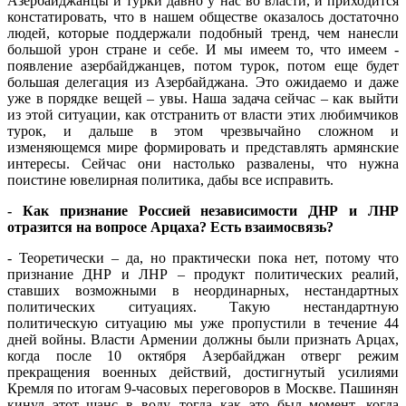
Азербайджанцы и турки давно у нас во власти, и приходится
констатировать, что в нашем обществе оказалось достаточно
людей, которые поддержали подобный тренд, чем нанесли
большой урон стране и себе. И мы имеем то, что имеем -
появление азербайджанцев, потом турок, потом еще будет
большая делегация из Азербайджана. Это ожидаемо и даже
уже в порядке вещей – увы. Наша задача сейчас – как выйти
из этой ситуации, как отстранить от власти этих любимчиков
турок, и дальше в этом чрезвычайно сложном и
изменяющемся мире формировать и представлять армянские
интересы. Сейчас они настолько развалены, что нужна
поистине ювелирная политика, дабы все исправить.
- Как признание Россией независимости ДНР и ЛНР
отразится на вопросе Арцаха? Есть взаимосвязь?
- Теоретически – да, но практически пока нет, потому что
признание ДНР и ЛНР – продукт политических реалий,
ставших возможными в неординарных, нестандартных
политических ситуациях. Такую нестандартную
политическую ситуацию мы уже пропустили в течение 44
дней войны. Власти Армении должны были признать Арцах,
когда после 10 октября Азербайджан отверг режим
прекращения военных действий, достигнутый усилиями
Кремля по итогам 9-часовых переговоров в Москве. Пашинян
кинул этот шанс в воду, тогда как это был момент, когда