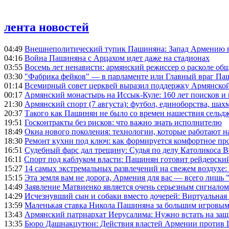
лента новостей
04:49
Внешнеполитический тупик Пашиняна: Запад Армению не 
04:16
Война Пашиняна с Арцахом идет даже на стадионах
03:55
Восемь лет ненависти: армянский режиссер о расколе общ
03:30
"Фабрика фейков" — в парламенте или Главный враг Па
01:14
Всемирный совет церквей выразил поддержку Армянско
00:17
Армянский монастырь на Иссык-Куле: 160 лет поисков и
21:30
Армянский спорт (7 августа): футбол, единоборства, шахм
20:37
Такого как Пашинян не было со времен нашествия сельд
19:51
Госконтракты без рисков: что важно знать исполнителю
18:49
Окна нового поколения: технологии, которые работают н
18:30
Ремонт кухни под ключ: как формируется комфортное пр
16:51
Судебный фарс дал трещину: Судья по делу Католикоса В
16:11
Спорт под каблуком власти: Пашинян готовит рейдерск
15:27
14 самых экстремальных развлечений на свежем воздухе:
15:15
Эта земля вам не дорога, Армения для вас — всего лишь 
14:49
Заявление Матвиенко является очень серьезным сигналом
14:29
Исчезнувший сын и собаки вместо дочерей: Виртуальная
13:59
Маленькая ставка Никола Пашиняна за большим игровым
13:43
Армянский патриархат Иерусалима: Нужно встать на защ
13:35
Бюро Дашнакцутюн: Действия властей Армении против 