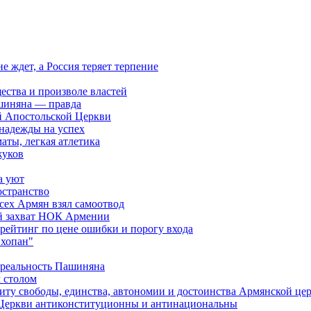
ждет, а Россия теряет терпение
ества и произволе властей
шиняна — правда
й Апостольской Церкви
 надежды на успех
аты, легкая атлетика
жуков
а уют
остранство
сех Армян взял самоотвод
ий захват НОК Армении
 рейтинг по цене ошибки и порогу входа
"хопан"
 реальность Пашиняна
 столом
иту свободы, единства, автономии и достоинства Армянской це
Церкви антиконституционны и антинациональны