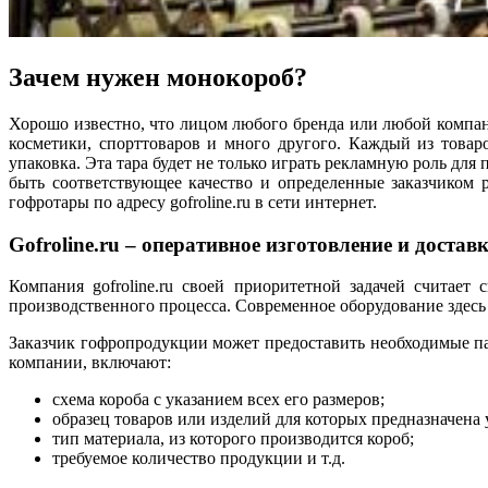
Зачем нужен монокороб?
Хорошо известно, что лицом любого бренда или любой компан
косметики, спорттоваров и много другого. Каждый из товар
упаковка. Эта тара будет не только играть рекламную роль дл
быть соответствующее качество и определенные заказчиком 
гофротары по адресу gofroline.ru в сети интернет.
Gofroline.ru – оперативное изготовление и достав
Компания gofroline.ru своей приоритетной задачей считает
производственного процесса. Современное оборудование здесь 
Заказчик гофропродукции может предоставить необходимые па
компании, включают:
схема короба с указанием всех его размеров;
образец товаров или изделий для которых предназначена 
тип материала, из которого производится короб;
требуемое количество продукции и т.д.