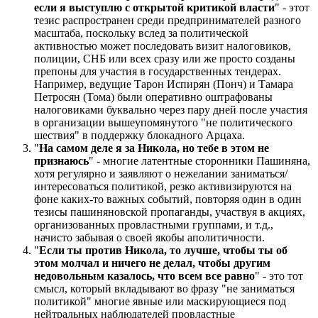
если я выступлю с открытой критикой власти
" - этот
тезис распространен среди предпринимателей разного
масштаба, поскольку вслед за политической
активностью может последовать визит налоговиков,
полиции, СНБ или всех сразу или же просто созданы
препоны для участия в государственных тендерах.
Например, ведущие Тарон Испирян (Понч) и Тамара
Петросян (Тома) были оперативно оштрафованы
налоговиками буквально через пару дней после участия
в организации вышеупомянутого "не политического
шествия" в поддержку блокадного Арцаха.
"
На самом деле я за Никола, но тебе в этом не
признаюсь
" - многие латентные сторонники Пашиняна,
хотя регулярно и заявляют о нежелании заниматься/
интересоваться политикой, резко активизируются на
фоне каких-то важных событий, повторяя один в один
тезисы пашиняновской пропаганды, участвуя в акциях,
организованных провластными группами, и т.д.,
начисто забывая о своей якобы аполитичности.
"
Если ты против Никола, то лучше, чтобы ты об
этом молчал и ничего не делал, чтобы другим
недовольным казалось, что всем все равно
" - это тот
смысл, который вкладывают во фразу "не заниматься
политикой" многие явные или маскирующиеся под
нейтральных наблюдателей провластные