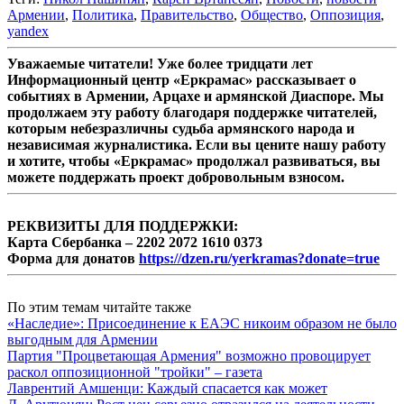
Армении
,
Политика
,
Правительство
,
Общество
,
Оппозиция
,
yandex
Уважаемые читатели! Уже более тридцати лет
Информационный центр «Еркрамас» рассказывает о
событиях в Армении, Арцахе и армянской Диаспоре. Мы
продолжаем эту работу благодаря поддержке читателей,
которым небезразличны судьба армянского народа и
независимая журналистика. Если вы цените нашу работу
и хотите, чтобы «Еркрамас» продолжал развиваться, вы
можете поддержать проект добровольным взносом.
РЕКВИЗИТЫ ДЛЯ ПОДДЕРЖКИ:
Карта Сбербанка – 2202 2072 1610 0373
Форма для донатов
https://dzen.ru/yerkramas?donate=true
По этим темам читайте также
«Наследие»: Присоединение к ЕАЭС никоим образом не было
выгодным для Армении
Партия "Процветающая Армения" возможно провоцирует
раскол оппозиционной "тройки" – газета
Лаврентий Амшенци: Каждый спасается как может