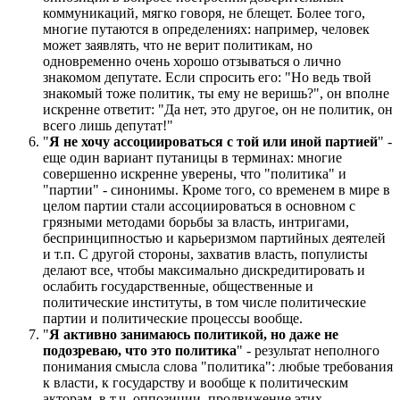
коммуникаций, мягко говоря, не блещет. Более того,
многие путаются в определениях: например, человек
может заявлять, что не верит политикам, но
одновременно очень хорошо отзываться о лично
знакомом депутате. Если спросить его: "Но ведь твой
знакомый тоже политик, ты ему не веришь?", он вполне
искренне ответит: "Да нет, это другое, он не политик, он
всего лишь депутат!"
"
Я не хочу ассоциироваться с той или иной партией
" -
еще один вариант путаницы в терминах: многие
совершенно искренне уверены, что "политика" и
"партии" - синонимы. Кроме того, со временем в мире в
целом партии стали ассоциироваться в основном с
грязными методами борьбы за власть, интригами,
беспринципностью и карьеризмом партийных деятелей
и т.п. С другой стороны, захватив власть, популисты
делают все, чтобы максимально дискредитировать и
ослабить государственные, общественные и
политические институты, в том числе политические
партии и политические процессы вообще.
"
Я активно занимаюсь политикой, но даже не
подозреваю, что это политика
" - результат неполного
понимания смысла слова "политика": любые требования
к власти, к государству и вообще к политическим
акторам, в т.ч. оппозиции, продвижение этих