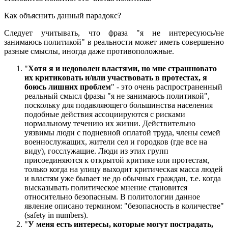
Как объяснить данный парадокс?
Следует учитывать, что фраза "я не интересуюсь/не
занимаюсь политикой" в реальности может иметь совершенно
разные смыслы, иногда даже противоположные.
"
Хотя я и недоволен властями, но мне страшновато
их критиковать и/или участвовать в протестах, я
боюсь лишних проблем
" - это очень распространенный
реальный смысл фразы "я не занимаюсь политикой",
поскольку для подавляющего большинства населения
подобные действия ассоциируются с рисками
нормальному течению их жизни. Действительно
уязвимы люди с подневной оплатой труда, члены семей
военнослужащих, жители сел и городков (где все на
виду), госслужащие. Люди из этих групп
присоединяются к открытой критике или протестам,
только когда на улицу выходит критическая масса людей
и властям уже бывает не до обычных граждан, т.е. когда
высказывать политическое мнение становится
относительно безопасным. В политологии данное
явление описано термином: "безопасность в количестве"
(safety in numbers).
"
У меня есть интересы, которые могут пострадать,