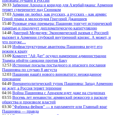
признана лучшей в России
20:33
Забвение Арцаха и коридор для Азербайджана: Армения
теряет суверенитет над Сюником
17:03
Армян он любил, как русских, а русских – как армян:
Гений права и милосердия Григорий Джаншиев
15:40
Розовые очки премьера: Пашинян торгует исторической
памятью и празднует дипломатическую капитуляцию
14:48
Дмитрий Медведев: Экономический разрыв с Россией
вызовет в Армении глубокий внутренний кризис. А может, и
что похуже…
14:19
Инфраструктурные авантюры Пашиняна ведут его
режим к краху
13:09
Комитет "Ай Дат" осудил намерение администрации
Трампа обойти санкции против Баку
12:53
Истинные посылы постыдного и опасного послания
Пашиняна по случаю 8 августа
12:03
Пашинян нашёл нового виноватого: неожиданное
признание
04:49
Внешнеполитический тупик Пашиняна: Запад Армению
не ждет, а Россия теряет терпение
04:16
Война Пашиняна с Арцахом идет даже на стадионах
03:55
Восемь лет ненависти: армянский режиссер о расколе
общества и произволе властей
03:30
"Фабрика фейков" — в парламенте или Главный враг
Пашиняна — правда