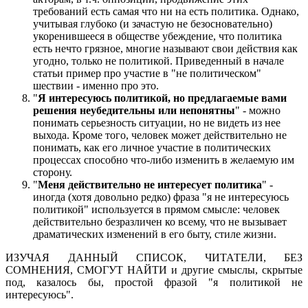
требований есть самая что ни на есть политика. Однако,
учитывая глубоко (и зачастую не безосновательно)
укоренившееся в обществе убеждение, что политика
есть нечто грязное, многие называют свои действия как
угодно, только не политикой. Приведенный в начале
статьи пример про участие в "не политическом"
шествии - именно про это.
"
Я интересуюсь политикой, но предлагаемые вами
решения неубедительны или непонятны
" - можно
понимать серьезность ситуации, но не видеть из нее
выхода. Кроме того, человек может действительно не
понимать, как его личное участие в политических
процессах способно что-либо изменить в желаемую им
сторону.
"
Меня действительно не интересует политика
" -
иногда (хотя довольно редко) фраза "я не интересуюсь
политикой" используется в прямом смысле: человек
действительно безразличен ко всему, что не вызывает
драматических изменений в его быту, стиле жизни.
ИЗУЧАЯ ДАННЫЙ СПИСОК, ЧИТАТЕЛИ, БЕЗ
СОМНЕНИЯ, СМОГУТ НАЙТИ и другие смыслы, скрытые
под, казалось бы, простой фразой "я политикой не
интересуюсь".