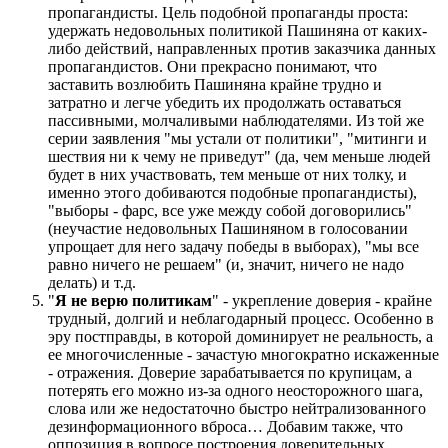
пропагандисты. Цель подобной пропаганды проста:
удержать недовольных политикой Пашиняна от каких-
либо действий, направленных против заказчика данных
пропагандистов. Они прекрасно понимают, что
заставить возлюбить Пашиняна крайне трудно и
затратно и легче убедить их продолжать оставаться
пассивными, молчаливыми наблюдателями. Из той же
серии заявления "мы устали от политики", "митинги и
шествия ни к чему не приведут" (да, чем меньше людей
будет в них участвовать, тем меньше от них толку, и
именно этого добиваются подобные пропагандисты),
"выборы - фарс, все уже между собой договорились"
(неучастие недовольных Пашиняном в голосовании
упрощает для него задачу победы в выборах), "мы все
равно ничего не решаем" (и, значит, ничего не надо
делать) и т.д.
"
Я не верю политикам
" - укрепление доверия - крайне
трудный, долгий и неблагодарный процесс. Особенно в
эру постправды, в которой доминирует не реальность, а
ее многочисленные - зачастую многократно искаженные
- отражения. Доверие зарабатывается по крупицам, а
потерять его можно из-за одного неосторожного шага,
слова или же недостаточно быстро нейтрализованного
дезинформационного вброса… Добавим также, что
оппозиция в вопросе построения доверительных