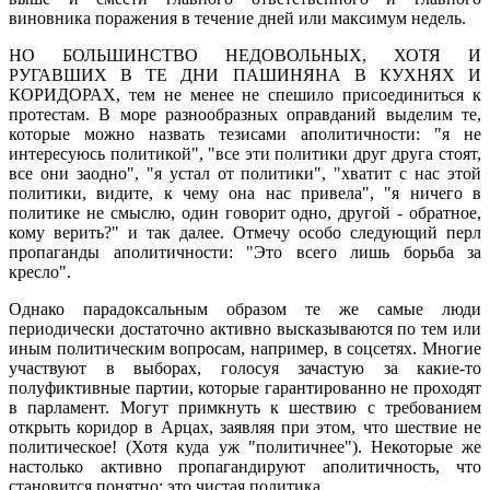
виновника поражения в течение дней или максимум недель.
НО БОЛЬШИНСТВО НЕДОВОЛЬНЫХ, ХОТЯ И
РУГАВШИХ В ТЕ ДНИ ПАШИНЯНА В КУХНЯХ И
КОРИДОРАХ, тем не менее не спешило присоединиться к
протестам. В море разнообразных оправданий выделим те,
которые можно назвать тезисами аполитичности: "я не
интересуюсь политикой", "все эти политики друг друга стоят,
все они заодно", "я устал от политики", "хватит с нас этой
политики, видите, к чему она нас привела", "я ничего в
политике не смыслю, один говорит одно, другой - обратное,
кому верить?" и так далее. Отмечу особо следующий перл
пропаганды аполитичности: "Это всего лишь борьба за
кресло".
Однако парадоксальным образом те же самые люди
периодически достаточно активно высказываются по тем или
иным политическим вопросам, например, в соцсетях. Многие
участвуют в выборах, голосуя зачастую за какие-то
полуфиктивные партии, которые гарантированно не проходят
в парламент. Могут примкнуть к шествию с требованием
открыть коридор в Арцах, заявляя при этом, что шествие не
политическое! (Хотя куда уж "политичнее"). Некоторые же
настолько активно пропагандируют аполитичность, что
становится понятно: это чистая политика.