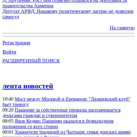
Д. Арутюнян: Рост цен серьезно отразился на деятельности
правительства Армении
Депутат АРФД: Никакому политическому лагерю не дозволен
самосуд
На главную
Регистрация
Войти
РАСШИРЕННЫЙ ПОИСК
лента новостей
10:40
Мост между Москвой и Ереваном: "Лазаревский клуб"
бьет тревогу
09:20
Пашинян за собственные провалы расплачивается
деньгами граждан и суверенитетом
08:05
Яков Кедми: Пашинян оказался в безвыходном
положении со всех сторон
00:01
Хранители традиций из Чалтыря: семья донских армян