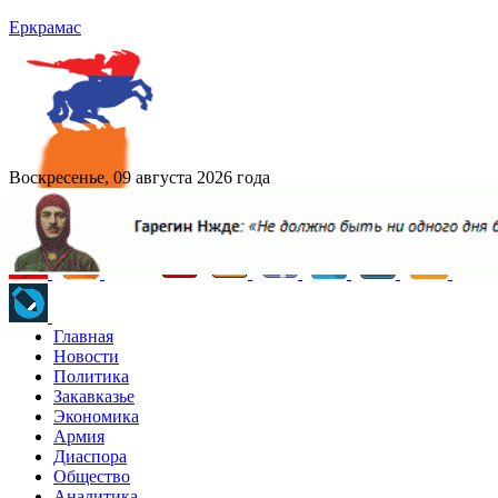
Еркрамас
Воскресенье, 09 августа 2026 года
Главная
Новости
Политика
Закавказье
Экономика
Армия
Диаспора
Общество
Аналитика