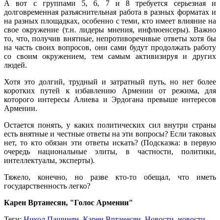
А вот с группами 5, 6, 7 и 8 требуется серьезная и
долговременная разъяснительная работа в разных форматах и
на разных площадках, особенно с теми, кто имеет влияние на
свое окружение (т.н. лидеры мнения, инфлюенсеры). Важно
то, что, получив внятные, непротиворечивые ответы хотя бы
на часть своих вопросов, они сами будут продолжать работу
со своим окружением, тем самым активизируя и других
людей.
Хотя это долгий, трудный и затратный путь, но нет более
коротких путей к избавлению Армении от режима, для
которого интересы Алиева и Эрдогана превыше интересов
Армении.
Остается понять, у каких политических сил внутри страны
есть внятные и честные ответы на эти вопросы? Если таковых
нет, то кто обязан эти ответы искать? (Подсказка: в первую
очередь национальные элиты, в частности, политики,
интеллектуалы, эксперты).
Тяжело, конечно, но разве кто-то обещал, что иметь
государственность легко?
Карен Вртанесян, "Голос Армении"
Теги:
Никол Пашинян
,
Карен Вртанесян
,
Новости
,
новости