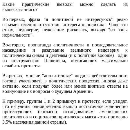
Какие практические выводы можно сделать из
вышесказанного?
Во-первых, фраза "я политикой не интересуюсь" редко
означает именно отсутствие интереса к политике. Чаще это
страх, недоверие, нежелание рисковать, выходя "из зоны
нормальности".
Во-вторых, пропаганда аполитичности и последовательное
насаждение и раздувание взаимного недоверия к
политическим силам и деятелям (и к политике вообще) - один
из инструментов Пашиняна, помогающих максимально
ослабить протесты.
В-третьих, многие "аполитичные" люди в действительности
готовы участвовать в политических процессах, иногда даже
активно, если получат более или менее внятные ответы на
волнующие их вопросы о будущем Армении.
К примеру, группы 1 и 2 примкнут к протесту, если увидят,
что на улицы одновременно вышло достаточное количество
протестующих (согласно исследованиям американских
политологов и социологов, критическая масса - это примерно
3,5% населения данной страны).