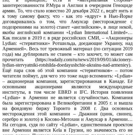
заинтересованности Р.Мура и Англии в очередном Геноциде
армян. То, что стало известно 20 декабря 2022 г., ведёт нить и
к тому самому факту, что - как это «вдруг» в Нью-Йорке
договаривались о том, что Амулсар (месторождение с
подозрениями на золото) станет «английским», в лице некой,
якобы английской компании «Lydian International Limited»…
Как писали в 2019 г. в ряде российских СМИ, – «Акционеры
Lydian: «стервятники» Ротшильда, доедающие Украину, над
Арменией». Весь тот тревожный материал (по ситуации 2019
года) мы дублировать не станем – кто захочет, то может сам
прочитать (https://eadaily.com/ru/news/2019/09/01/akcionery-
lydian-stervyatniki-rotshilda-doedayushchie-ukrainu-nad-armeniey).
Ещё пара слов об этой компании «стервятников» – потом
читатели поймут, для чего это тоже надо вспомнить: «Lydian»
– акционерная компания, зарегистрированная в Канаде. Её
основными акционерами являются международные
институты, в том числе EBRD и IFC. История появления
«Lydian» в Армении не является случайностью. Компания
была зарегистрирована в Великобритании в 2005 г. и вышла
на фондовую биржу Торонто в 2008 г. Два основных
месторождения этой компании – Дражния (цинк, свинец,
серебро и золото) в Косово-Метохии и Амулсар в Армении…
На сегодня, судя по сайту «Lydian», единственным проектом
вне Армении является Kela в Грузии, но значимость его не