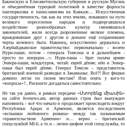
Бакинскую и Елисаветпольскую губернии и русскую Мугань
и объединённая турецкой политикой в качестве форпоста
пантюркизма и панисламизма на Кавказе… Искусственная
государственность, так как на этих землях, лежавших на пути
великого переселения народов и подвергавшихся
воздействию разнообразных культур сменявшихся
завоевателей, жили всегда разрозненные мелкие племена,
враждовавшие друг с другом и доныне ещё сохранившие
черты кочевого быта. Наконец, искусственно держалось и
Азербайджанское правительство: первоначально - волею
Нури-паши, потом - генерала Томсона и в дальнейшем -
просто по инерции…». Нури-паша – брат палача армян
Энвера-паши, младотурок, читай: еврей дёнме, ибо и Энвер-
паша был еврей дёнме. Генерал Томсон – представитель
британской военной разведки в Закавказье. Всё?! Все фишки
домино легли по своим местам? Или опять у кого-то
«вопросы»?.. Рискните догадаться самостоятельно.
Не так уж давно, в рамках передачи «Մտորենք միասին»
на сайте livenews.am, автор данных строк был вынужден
напомнить – всё что начало и продолжает происходить вокруг
Республики Арцах и Армении, является последствием
«вспышки любовного романа» между так называемым
«правительством Армении» и… верно – британской
спецслужбой MI-6, а то и – лично шефом этой спецслужбы, то