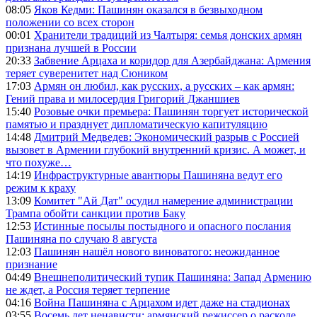
08:05
Яков Кедми: Пашинян оказался в безвыходном
положении со всех сторон
00:01
Хранители традиций из Чалтыря: семья донских армян
признана лучшей в России
20:33
Забвение Арцаха и коридор для Азербайджана: Армения
теряет суверенитет над Сюником
17:03
Армян он любил, как русских, а русских – как армян:
Гений права и милосердия Григорий Джаншиев
15:40
Розовые очки премьера: Пашинян торгует исторической
памятью и празднует дипломатическую капитуляцию
14:48
Дмитрий Медведев: Экономический разрыв с Россией
вызовет в Армении глубокий внутренний кризис. А может, и
что похуже…
14:19
Инфраструктурные авантюры Пашиняна ведут его
режим к краху
13:09
Комитет "Ай Дат" осудил намерение администрации
Трампа обойти санкции против Баку
12:53
Истинные посылы постыдного и опасного послания
Пашиняна по случаю 8 августа
12:03
Пашинян нашёл нового виноватого: неожиданное
признание
04:49
Внешнеполитический тупик Пашиняна: Запад Армению
не ждет, а Россия теряет терпение
04:16
Война Пашиняна с Арцахом идет даже на стадионах
03:55
Восемь лет ненависти: армянский режиссер о расколе