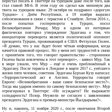
перестал писать в Твиттере на турецком даже после того, как
стал главой MI-6. В этом году он сделал как минимум два
твита на турецком языке. 29 октября он поздравил «дорогую
Турцию» с Днём Республики, а 19 ноября выразил
соболезнования в связи с терактом в Стамбуле. Летом 2016 г.,
после попытки госпереворота в Турции, посол
Великобритании Ричард Мур в одном из интервью
фактически повторил утверждение Эрдогана о том, что
инициатором переворота является политический оппонент
президента Турции, проживающий в США Фетхуллах Гюлен.
«Я думаю, что у нас будет более чёткая информация, когда
начнётся правовой процесс. Но у меня нет трудностей в связи
с принятием того, что говорит правительство - сторонники
Гюлена были вовлечены в этот переворот», - заявил Мур. Так
в мире узнали, что Мур – ещё и очень приближённый к
Эрдогану. После теракта в Лондоне в марте 2017 г., унёсшего
жизни пяти человек, советник Эрдогана Бурхан Кузу написал:
«Террористический акт в Англии. Террористы говорят
Европе: «Великобритания - ваше самое безопасное место?».
Тогда мы ударим именно по самому безопасному месту». Мур
отреагировал в Твиттере: «Не осуждаете? Не выражаете
солидарность? Позор. Неужели не согласен с заявлениями
президента Эрдогана и премьер-министра Йылдырыма?».
Ну и, наконец, 11 ноября 2020 г., после окончания Второй