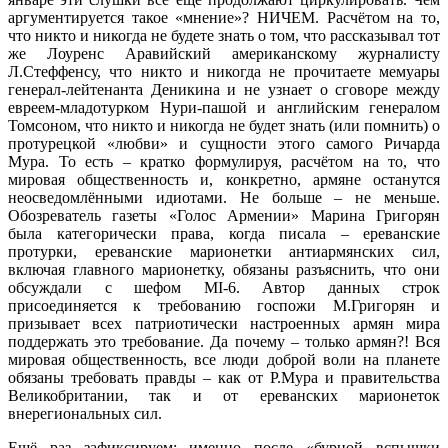
аргументируется такое «мнение»? НИЧЕМ. Расчётом на то,
что никто и никогда не будете знать о том, что рассказывал тот
же Лоуренс Аравийский американскому журналисту
Л.Стеффенсу, что никто и никогда не прочитаете мемуары
генерал-лейтенанта Деникина и не узнает о сговоре между
евреем-младотурком Нури-пашой и английским генералом
Томсоном, что никто и никогда не будет знать (или помнить) о
протурецкой «любви» и сущности этого самого Ричарда
Мура. То есть – кратко формулируя, расчётом на то, что
мировая общественность и, конкретно, армяне останутся
неосведомлёнными идиотами. Не больше – не меньше.
Обозреватель газеты «Голос Армении» Марина Григорян
была категорически права, когда писала – ереванские
протурки, ереванские марионетки антиармянских сил,
включая главного марионетку, обязаны разъяснить, что они
обсуждали с шефом MI-6. Автор данных строк
присоединяется к требованию госпожи М.Григорян и
призывает всех патриотически настроенных армян мира
поддержать это требование. Да почему – только армян?! Вся
мировая общественность, все люди доброй воли на планете
обязаны требовать правды – как от Р.Мура и правительства
Великобритании, так и от ереванских марионеток
внерегиональных сил.
Ещё раз зафиксируем: именно после «бурной вспышки