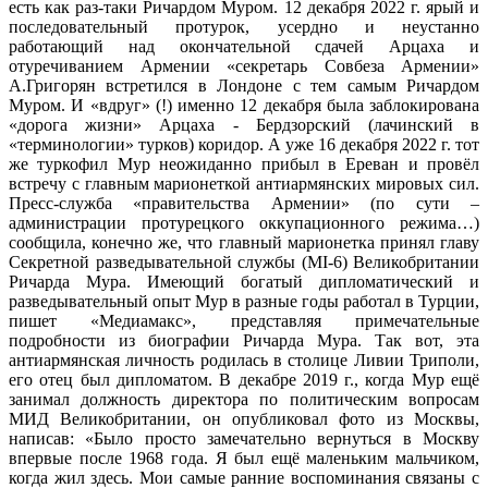
есть как раз-таки Ричардом Муром. 12 декабря 2022 г. ярый и
последовательный протурок, усердно и неустанно
работающий над окончательной сдачей Арцаха и
отуречиванием Армении «секретарь Совбеза Армении»
А.Григорян встретился в Лондоне с тем самым Ричардом
Муром. И «вдруг» (!) именно 12 декабря была заблокирована
«дорога жизни» Арцаха - Бердзорский (лачинский в
«терминологии» турков) коридор. А уже 16 декабря 2022 г. тот
же туркофил Мур неожиданно прибыл в Ереван и провёл
встречу с главным марионеткой антиармянских мировых сил.
Пресс-служба «правительства Армении» (по сути –
администрации протурецкого оккупационного режима…)
сообщила, конечно же, что главный марионетка принял главу
Секретной разведывательной службы (MI-6) Великобритании
Ричарда Мура. Имеющий богатый дипломатический и
разведывательный опыт Мур в разные годы работал в Турции,
пишет «Медиамакс», представляя примечательные
подробности из биографии Ричарда Мура. Так вот, эта
антиармянская личность родилась в столице Ливии Триполи,
его отец был дипломатом. В декабре 2019 г., когда Мур ещё
занимал должность директора по политическим вопросам
МИД Великобритании, он опубликовал фото из Москвы,
написав: «Было просто замечательно вернуться в Москву
впервые после 1968 года. Я был ещё маленьким мальчиком,
когда жил здесь. Мои самые ранние воспоминания связаны с