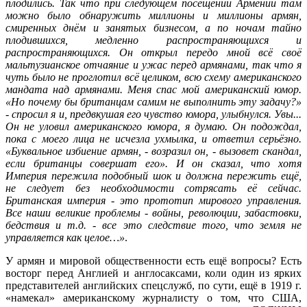
плодились. Так что при следующем посещении Армении там
можно было обнаружить миллионы и миллионы армян,
смиренных днём и занятых бизнесом, а по ночам тайно
плодившихся, медленно распространяющихся и
распространяющихся. Он открыл передо мной всё своё
мальтузианское отчаяние и ужас перед армянами, так что я
чуть было не проглотил всё целиком, всю схему американского
мандата над армянами. Меня спас мой американский юмор.
«Но почему бы британцам самим не выполнить эту задачу?»
- спросил я и, предвкушая его чувство юмора, улыбнулся. Увы...
Он не уловил американского юмора, я думаю. Он подождал,
пока с моего лица не исчезла ухмылка, и ответил серьёзно.
«Буквальное избиение армян, - возразил он, - вызовет скандал,
если британцы совершат его». И он сказал, что хотя
Империя пережила подобный шок и должна пережить ещё,
не следует без необходимости сотрясать её сейчас.
Британская империя - это прототип мирового управления.
Все наши великие проблемы - войны, революции, забастовки,
бедствия и т.д. - все это следствие того, что земля не
управляется как целое…»
.
У армян и мировой общественности есть ещё вопросы? Есть
восторг перед Англией и англосаксами, коли один из ярких
представителей английских спецслужб, по сути, ещё в 1919 г.
«намекал» американскому журналисту о том, что США,