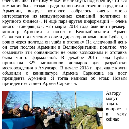
очень велика. Поэтому может возникнуть подозрение, что вся
компания была создана ради одного-единственного рудника в
Армении, вокруг которого собралось очень много
интересантов из международных компаний, политиков и
крупного бизнеса». И ещё пара-другая информаций – очень
много «говорящих»: «25 марта 2013 года бывший премьер-
министр Армении и посол в Великобритании Армен
Саркисян стал членом совета директоров компании Lydian, а
ровно через полгода он ушёл в отставку. На следующий день
он стал послом Армении в Великобритании; понятно, что
совмещать эти обязанности не было возможным и отставка
была чисто формальной. В декабре 2015 года Lydian
привлекла 325 миллионов долларов для разработки
месторождения в Амулсаре. В начале 2018 г. правящие круги
объявили о кандидатуре Армена Саркисяна на пост
президента Армении. Я тогда написал об этом: Новым
президентом станет Армен Саркисян.
Автору
могут
задать
вопрос: а
к чему
сейчас