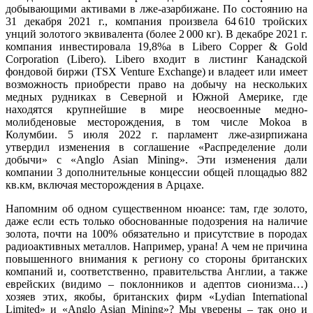
добывающими активами в лже-азарбижане. По состоянию на
31 декабря 2021 г., компания произвела 64 610 тройских
унций золотого эквивалента (более 2 000 кг). В декабре 2021 г.
компания инвестировала 19,8%а в Libero Copper & Gold
Corporation (Libero). Libero входит в листинг Канадской
фондовой биржи (TSX Venture Exchange) и владеет или имеет
возможность приобрести право на добычу на нескольких
медных рудниках в Северной и Южной Америке, где
находятся крупнейшие в мире неосвоенные медно-
молибденовые месторождения, в том числе Mokoa в
Колумбии. 5 июля 2022 г. парламент лже-азирпижана
утвердил изменения в соглашение «Распределение доли
добычи» с «Anglo Asian Mining». Эти изменения дали
компании 3 дополнительные концессии общей площадью 882
кв.км, включая месторождения в Арцахе.
Напомним об одном существенном нюансе: там, где золото,
даже если есть только обоснованные подозрения на наличие
золота, почти на 100% обязательно и присутствие в породах
радиоактивных металлов. Например, урана! А чем не причина
повышенного внимания к региону со стороны британских
компаний и, соответственно, правительства Англии, а также
еврейских (видимо – поклонников и адептов сионизма…)
хозяев этих, якобы, британских фирм «Lydian International
Limited» и «Anglo Asian Mining»? Мы уверены – так оно и