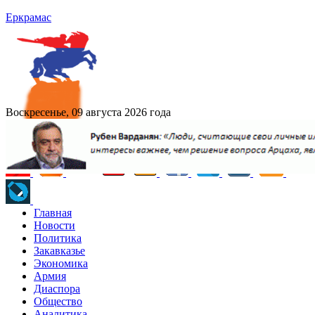
Еркрамас
Воскресенье, 09 августа 2026 года
Главная
Новости
Политика
Закавказье
Экономика
Армия
Диаспора
Общество
Аналитика