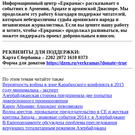
Информационный центр «Еркрамас» рассказывает о
событиях в Армении, Арцахе и армянской Диаспоре. Мы
продолжаем эту работу благодаря поддержке читателей,
которым небезразличны судьба армянского народа и
независимая журналистика. Если вы цените нашу работу
и хотите, чтобы «Еркрамас» продолжал развиваться, вы
можете поддержать проект добровольным взносом.
РЕКВИЗИТЫ ДЛЯ ПОДДЕРЖКИ:
Карта Сбербанка – 2202 2072 1610 0373
Форма для донатов
https://dzen.ru/yerkramas?donate=true
По этим темам читайте также
Вероятность войны в зоне Карабахского конфликта в 2015
году минимальна - эксперт
Азербайджанская сторона предприняла две попытки
диверсионного проникновения
Карен Абрамян: блицкриг невозможен
Волна арестов, провальное председательство в СЕ и жесткая
критика Запада - знаковые события 2014 г. в Азербайджане
В Европарламенте обсуждена проблема преследования
верующих тоталитарным режимом Азербайджана