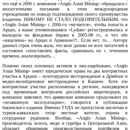
что ещë в 2006 г. компания «Anglo Asian Mining» обращалась с
аналогичными письмами к этим международным
учреждениям по поводу подтверждения своего преимущества
владения. НИКОМУ НЕ СТАЛО ПОДОЗРИТЕЛЬНЫМ, что
«Anglo Asian Mining» с 2006-го «мучается», чтобы попасть в
Арцах, а выше упоминавшаяся «Lydian» регистрировалась и
выходила на фондовые биржи в 2005-08 гг., и что обе
«нацелены» на Арцах и Армению?!.. Если нет, то… Автору
данных строк очень жаль, что мозг далеко не всех читателей в
состоянии сопоставлять факты, сравнивать их с течением
времени, анализировать…
Помимо своих основных активов в лже-азарбижане, «Anglo
Asian Mining» имеет юридические права на два контрактных
участка в Арцахе – золоторудное месторождение в Дрмбоне и
медно-молибденовое месторождение в Кашене. Хотя эти
контрактные участки расположены в регионе, находящемся
под временным контролем российских миротворцев, в
компании заявляют, что армянские компании продолжают их
«незаконную эксплуатацию», говорится в публикации
бакинского издания. Именно ТУДА не пропустили англичан и
турков-кавказских татар местные жители, охрана и
сотрудники рудников. Вообще, «Anglo Asian Mining»,
производитель золота, меди и серебра в Центральной Азии,
обладает обширным производственным портфелем и