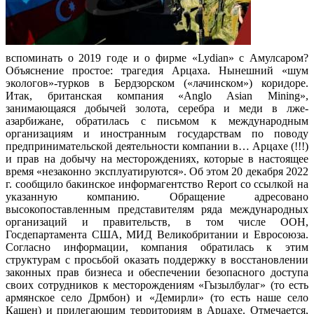
вспоминать о 2019 годе и о фирме «Lydian» с Амулсаром?
Объяснение простое: трагедия Арцаха. Нынешний «шум
экологов»-турков в Бердзорском («лачинском») коридоре.
Итак, британская компания «Anglo Asian Mining»,
занимающаяся добычей золота, серебра и меди в лже-
азарбижане, обратилась с письмом к международным
организациям и иностранным государствам по поводу
предпринимательской деятельности компании в… Арцахе (!!!)
и прав на добычу на месторождениях, которые в настоящее
время «незаконно эксплуатируются». Об этом 20 декабря 2022
г. сообщило бакинское информагентство Report со ссылкой на
указанную компанию. Обращение адресовано
высокопоставленным представителям ряда международных
организаций и правительств, в том числе ООН,
Госдепартамента США, МИД Великобритании и Евросоюза.
Согласно информации, компания обратилась к этим
структурам с просьбой оказать поддержку в восстановлении
законных прав бизнеса и обеспечении безопасного доступа
своих сотрудников к месторождениям «Гызылбулаг» (то есть
армянское село Дрмбон) и «Демирли» (то есть наше село
Кашен) и прилегающим территориям в Арцахе. Отмечается,