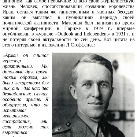
шпионом, как самое необычное за всю свою журналистскую
жизнь. Человек, способствовавший созданию королевства
Ирак, остался таким же таинственным в частных беседах,
каким он выглядел в публикациях периода своей
политической активности. Материал был написан во время
мирной конференции в Париже в 1919 г., впервые
опубликован в журнале «Outlook and Independent» в 1931 г. и
не потерял своей актуальности по сей день. Вот цитата из
этого интервью, в изложении Л.Стеффенса:
«Армян он считал
чересчур
практичными. Мы
дополняли друг друга,
таким образом, мы
были лекарством для
них, они - для нас: два
безнадёжных случая,
особенно армяне. Я
обнаружил, что он
испытывал
невыразимое
сострадание, или,
если можно так
выразиться -