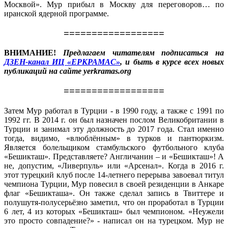
Москвой». Мур прибыл в Москву для переговоров… по
иранской ядерной программе.
==================
ВНИМАНИЕ!
Предлагаем читателям подписаться на
ДЗЕН-канал ИЦ «ЕРКРАМАС»
, и быть в курсе всех новых
публикаций на сайте yerkramas.org
==================
Затем Мур работал в Турции - в 1990 году, а также с 1991 по
1992 гг. В 2014 г. он был назначен послом Великобритании в
Турции и занимал эту должность до 2017 года. Стал именно
тогда, видимо, «влюблённым» в турков и пантюркизм.
Является болельщиком стамбульского футбольного клуба
«Бешикташ». Представляете? Англичанин – и «Бешикташ»! А
не, допустим, «Ливерпуль» или «Арсенал». Когда в 2016 г.
этот турецкий клуб после 14-летнего перерыва завоевал титул
чемпиона Турции, Мур повесил в своей резиденции в Анкаре
флаг «Бешикташа». Он также сделал запись в Твиттере и
полушутя-полусерьёзно заметил, что он проработал в Турции
6 лет, 4 из которых «Бешикташ» был чемпионом. «Неужели
это просто совпадение?» - написал он на турецком. Мур не