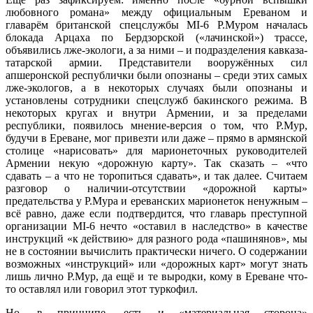
любовного романа» между официальным Ереваном и
главарём британской спецслужбы MI-6 Р.Муром началась
блокада Арцаха по Бердзорской («лачинской») трассе,
объявились лже-экологи, а за ними – и подразделения кавказа-
татарской армии. Представители вооружённых сил
апшеронской республички были опознаны – среди этих самых
лже-экологов, а в некоторых случаях были опознаны и
установлены сотрудники спецслужб бакинского режима. В
некоторых кругах и внутри Армении, и за пределами
республики, появилось мнение-версия о том, что Р.Мур,
будучи в Ереване, мог привезти или даже – прямо в армянской
столице «нарисовать» для марионеточных руководителей
Армении некую «дорожную карту». Так сказать – «что
сдавать – а что не торопиться сдавать», и так далее. Считаем
разговор о наличии-отсутствии «дорожной карты»
предательства у Р.Мура и ереванских марионеток ненужным –
всё равно, даже если подтвердится, что главарь преступной
организации MI-6 нечто «оставил в наследство» в качестве
инструкций «к действию» для разного рода «пашинянов», мы
не в состоянии вычислить практически ничего. О содержании
возможных «инструкций» или «дорожных карт» могут знать
лишь лично Р.Мур, да ещё и те выродки, кому в Ереване что-
то оставлял или говорил этот туркофил.
Но, в принципе, есть и «материальная сторона»