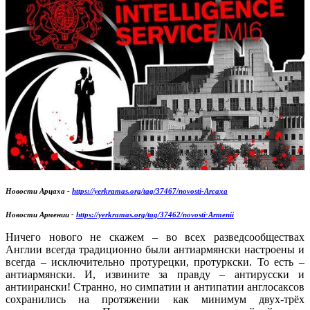
Новости Арцаха -
https://yerkramas.org/tag/37467/novosti-Arcaxa
Новости Армении -
https://yerkramas.org/tag/37462/novosti-Armenii
Ничего нового не скажем – во всех разведсообществах
Англии всегда традиционно были антиармянски настроены и
всегда – исключительно протурецки, протуркски. То есть –
антиармянски. И, извините за правду – антирусски и
антиирански! Странно, но симпатии и антипатии англосаксов
сохранились на протяжении как минимум двух-трёх