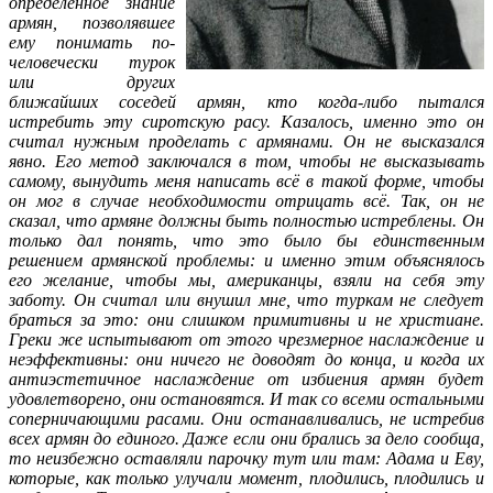
определённое знание
армян, позволявшее
ему понимать по-
человечески турок
или других
ближайших соседей армян, кто когда-либо пытался
истребить эту сиротскую расу. Казалось, именно это он
считал нужным проделать с армянами. Он не высказался
явно. Его метод заключался в том, чтобы не высказывать
самому, вынудить меня написать всё в такой форме, чтобы
он мог в случае необходимости отрицать всё. Так, он не
сказал, что армяне должны быть полностью истреблены. Он
только дал понять, что это было бы единственным
решением армянской проблемы: и именно этим объяснялось
его желание, чтобы мы, американцы, взяли на себя эту
заботу. Он считал или внушил мне, что туркам не следует
браться за это: они слишком примитивны и не христиане.
Греки же испытывают от этого чрезмерное наслаждение и
неэффективны: они ничего не доводят до конца, и когда их
антиэстетичное наслаждение от избиения армян будет
удовлетворено, они остановятся. И так со всеми остальными
соперничающими расами. Они останавливались, не истребив
всех армян до единого. Даже если они брались за дело сообща,
то неизбежно оставляли парочку тут или там: Адама и Еву,
которые, как только улучали момент, плодились, плодились и