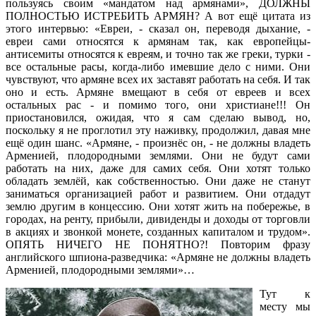
пользуясь своим «мандатом над армянами», ДОЛЖНЫ
ПОЛНОСТЬЮ ИСТРЕБИТЬ АРМЯН? А вот ещё цитата из
этого интервью: «Евреи, - сказал он, переводя дыхание, -
евреи сами относятся к армянам так, как европейцы-
антисемиты относятся к евреям, и точно так же греки, турки -
все остальные расы, когда-либо имевшие дело с ними. Они
чувствуют, что армяне всех их заставят работать на себя. И так
оно и есть. Армяне вмещают в себя от евреев и всех
остальных рас - и помимо того, они христиане!!! Он
приостановился, ожидая, что я сам сделаю вывод, но,
поскольку я не проглотил эту наживку, продолжил, давая мне
ещё один шанс. «Армяне, - произнёс он, - не должны владеть
Арменией, плодородными землями. Они не будут сами
работать на них, даже для самих себя. Они хотят только
обладать землёй, как собственностью. Они даже не станут
заниматься организацией работ и развитием. Они отдадут
землю другим в концессию. Они хотят жить на побережье, в
городах, на ренту, прибыли, дивиденды и доходы от торговли
в акциях и звонкой монете, созданных капиталом и трудом».
ОПЯТЬ НИЧЕГО НЕ ПОНЯТНО?! Повторим фразу
английского шпиона-разведчика: «Армяне не должны владеть
Арменией, плодородными землями»…
Тут к
месту мы