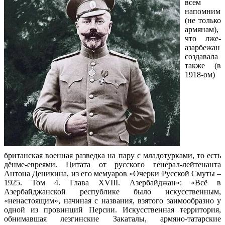
всем
напомним
(не только
армянам),
что лже-
азарбежан
создавала
также (в
1918-ом)
британская военная разведка на пару с младотурками, то есть
дёнме-евреями. Цитата от русского генерал-лейтенанта
Антона Деникина, из его мемуаров «Очерки Русской Смуты –
1925. Том 4. Глава XVIII. Азербайджан»: «Всё в
Азербайджанской республике было искусственным,
«ненастоящим», начиная с названия, взятого заимообразно у
одной из провинций Персии. Искусственная территория,
обнимавшая лезгинские Закаталы, армяно-татарские