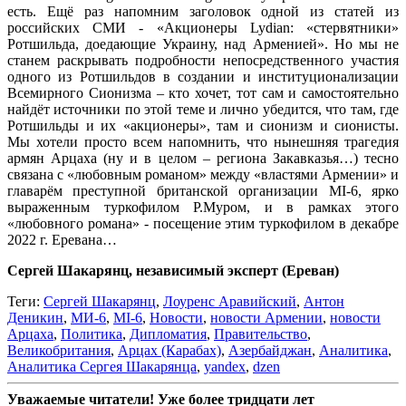
есть. Ещё раз напомним заголовок одной из статей из
российских СМИ - «Акционеры Lydian: «стервятники»
Ротшильда, доедающие Украину, над Арменией». Но мы не
станем раскрывать подробности непосредственного участия
одного из Ротшильдов в создании и институционализации
Всемирного Сионизма – кто хочет, тот сам и самостоятельно
найдёт источники по этой теме и лично убедится, что там, где
Ротшильды и их «акционеры», там и сионизм и сионисты.
Мы хотели просто всем напомнить, что нынешняя трагедия
армян Арцаха (ну и в целом – региона Закавказья…) тесно
связана с «любовным романом» между «властями Армении» и
главарём преступной британской организации MI-6, ярко
выраженным туркофилом Р.Муром, и в рамках этого
«любовного романа» - посещение этим туркофилом в декабре
2022 г. Еревана…
Сергей Шакарянц, независимый эксперт (Ереван)
Теги:
Сергей Шакарянц
,
Лоуренс Аравийский
,
Антон
Деникин
,
МИ-6
,
MI-6
,
Новости
,
новости Армении
,
новости
Арцаха
,
Политика
,
Дипломатия
,
Правительство
,
Великобритания
,
Арцах (Карабах)
,
Азербайджан
,
Аналитика
,
Аналитика Сергея Шакарянца
,
yandex
,
dzen
Уважаемые читатели! Уже более тридцати лет