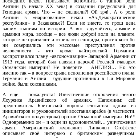
последних веков. Призываем вспомнить о тайной роли
Англии (в начале XX века) в создании предусловий для
Геноцида армян. Что – не слышали?! Ой зря!.. А о роли
Англии в «нарисовании» некой «Аз-Демократической
республики» в Закавказье?! Если не знаете, то грош цена
вашим знаниям по истории. А вот задумайтесь, армяне и
армянки мира, вообще – все люди доброй воли на планете,
которые не приемлют и отрицают геноциды, против кого бы
ни совершались эти массовые преступления против
человечности - кто кроме кайзеровской Германии,
воспротивился плану «автономизации» Западной Армении от
1913 года, который был навязан царской Россией главарям
Османской империи? Не поверите – АНГЛИЯ… Но это
именно так – в вопросе срыва исполнения российского плана,
Германия и Англия – будущие противники в 1-й Мировой
войне, были союзниками.
А ещё – пожалуйста! Известнейшие откровения некого
Лоуренса Аравийского об армянах. Напомним: сей
представитель Британской короны считается одним из
инициаторов и руководителей восстания арабов (в частности,
Аравийского полуострова) против Османской империи. Но!!!
Одновременно он – и один из вдохновителей… уничтожения
армян. Американский журналист Линкольн Стеффенс
описывает своё интервью с британским разведчиком-