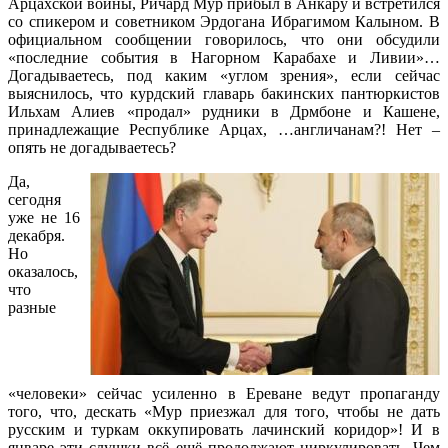
Арцахской войны, Ричард Мур прибыл в Анкару и встретился
со спикером и советником Эрдогана Ибрагимом Калыном. В
официальном сообщении говорилось, что они обсудили
«последние события в Нагорном Карабахе и Ливии»…
Догадываетесь, под каким «углом зрения», если сейчас
выяснилось, что курдский главарь бакинских пантюркистов
Ильхам Алиев «продал» рудники в Дрмбоне и Кашене,
принадлежащие Республике Арцах, …англичанам?! Нет –
опять не догадываетесь?
Да,
сегодня
уже не 16
декабря.
Но
оказалось,
что
разные
«человеки» сейчас усиленно в Ереване ведут пропаганду
того, что, дескать «Мур приезжал для того, чтобы не дать
русским и туркам оккупировать лачинский коридор»! И в
январе эти слушки всё ещё продолжают циркулировать. Чем