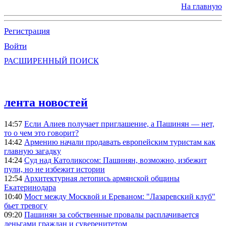
На главную
Регистрация
Войти
РАСШИРЕННЫЙ ПОИСК
лента новостей
14:57
Если Алиев получает приглашение, а Пашинян — нет,
то о чем это говорит?
14:42
Армению начали продавать европейским туристам как
главную загадку
14:24
Суд над Католикосом: Пашинян, возможно, избежит
пули, но не избежит истории
12:54
Архитектурная летопись армянской общины
Екатеринодара
10:40
Мост между Москвой и Ереваном: "Лазаревский клуб"
бьет тревогу
09:20
Пашинян за собственные провалы расплачивается
деньгами граждан и суверенитетом