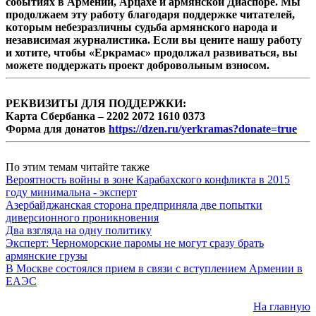
событиях в Армении, Арцахе и армянской Диаспоре. Мы
продолжаем эту работу благодаря поддержке читателей,
которым небезразличны судьба армянского народа и
независимая журналистика. Если вы цените нашу работу
и хотите, чтобы «Еркрамас» продолжал развиваться, вы
можете поддержать проект добровольным взносом.
РЕКВИЗИТЫ ДЛЯ ПОДДЕРЖКИ:
Карта Сбербанка – 2202 2072 1610 0373
Форма для донатов
https://dzen.ru/yerkramas?donate=true
По этим темам читайте также
Вероятность войны в зоне Карабахского конфликта в 2015
году минимальна - эксперт
Азербайджанская сторона предприняла две попытки
диверсионного проникновения
Два взгляда на одну политику
Эксперт: Черноморские паромы не могут сразу брать
армянские грузы
В Москве состоялся прием в связи с вступлением Армении в
ЕАЭС
На главную