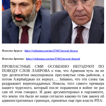
Новости Арцаха -
https://yerkramas.org/tag/37467/novosti-Arcaxa
Новости Армении -
https://yerkramas.org/tag/37462/novosti-Armenii
ПРОВЛАСТНЫЕ СМИ ОСОБЕННО НЕГОДУЮТ ПО
ПОВОДУ СЛОВ ЛАВРОВА о том, что Армения чуть ли не
три десятилетия оккупировала пресловутые семь районов, а
потом Азербайджан их вернул…. Забавно, что эти слова так
раздражают верноподданных Никола, того самого премьера
нашего чудесного, который после поражения в войне не раз
сам об этом говорил. И даже аргументировал в парламенте,
что земли эти были не наши согласно какому-то там закону об
административных границах, принятых еще при власти РПА.