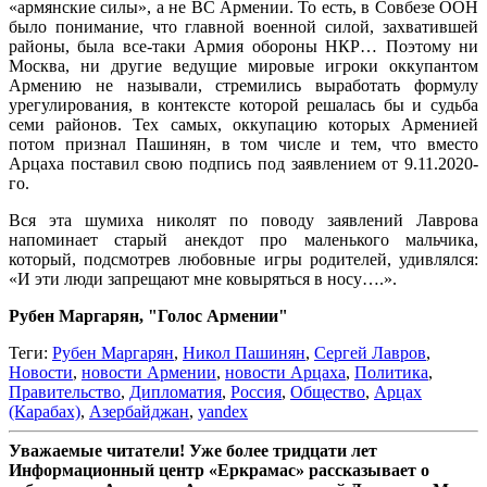
«армянские силы», а не ВС Армении. То есть, в Совбезе ООН
было понимание, что главной военной силой, захватившей
районы, была все-таки Армия обороны НКР… Поэтому ни
Москва, ни другие ведущие мировые игроки оккупантом
Армению не называли, стремились выработать формулу
урегулирования, в контексте которой решалась бы и судьба
семи районов. Тех самых, оккупацию которых Арменией
потом признал Пашинян, в том числе и тем, что вместо
Арцаха поставил свою подпись под заявлением от 9.11.2020-
го.
Вся эта шумиха николят по поводу заявлений Лаврова
напоминает старый анекдот про маленького мальчика,
который, подсмотрев любовные игры родителей, удивлялся:
«И эти люди запрещают мне ковыряться в носу….».
Рубен Маргарян, "Голос Армении"
Теги:
Рубен Маргарян
,
Никол Пашинян
,
Сергей Лавров
,
Новости
,
новости Армении
,
новости Арцаха
,
Политика
,
Правительство
,
Дипломатия
,
Россия
,
Общество
,
Арцах
(Карабах)
,
Азербайджан
,
yandex
Уважаемые читатели! Уже более тридцати лет
Информационный центр «Еркрамас» рассказывает о