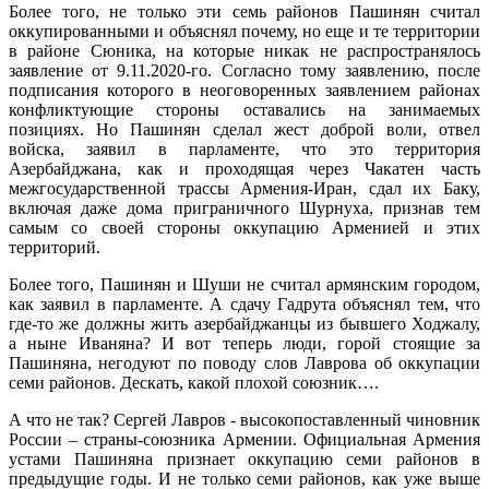
Более того, не только эти семь районов Пашинян считал
оккупированными и объяснял почему, но еще и те территории
в районе Сюника, на которые никак не распространялось
заявление от 9.11.2020-го. Согласно тому заявлению, после
подписания которого в неоговоренных заявлением районах
конфликтующие стороны оставались на занимаемых
позициях. Но Пашинян сделал жест доброй воли, отвел
войска, заявил в парламенте, что это территория
Азербайджана, как и проходящая через Чакатен часть
межгосударственной трассы Армения-Иран, сдал их Баку,
включая даже дома приграничного Шурнуха, признав тем
самым со своей стороны оккупацию Арменией и этих
территорий.
Более того, Пашинян и Шуши не считал армянским городом,
как заявил в парламенте. А сдачу Гадрута объяснял тем, что
где-то же должны жить азербайджанцы из бывшего Ходжалу,
а ныне Иваняна? И вот теперь люди, горой стоящие за
Пашиняна, негодуют по поводу слов Лаврова об оккупации
семи районов. Дескать, какой плохой союзник….
А что не так? Сергей Лавров - высокопоставленный чиновник
России – страны-союзника Армении. Официальная Армения
устами Пашиняна признает оккупацию семи районов в
предыдущие годы. И не только семи районов, как уже выше