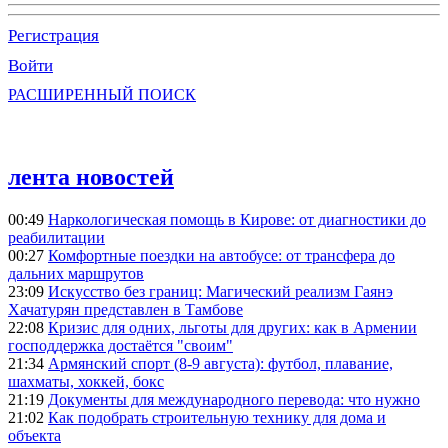
Регистрация
Войти
РАСШИРЕННЫЙ ПОИСК
лента новостей
00:49
Наркологическая помощь в Кирове: от диагностики до
реабилитации
00:27
Комфортные поездки на автобусе: от трансфера до
дальних маршрутов
23:09
Искусство без границ: Магический реализм Гаянэ
Хачатурян представлен в Тамбове
22:08
Кризис для одних, льготы для других: как в Армении
господдержка достаётся "своим"
21:34
Армянский спорт (8-9 августа): футбол, плавание,
шахматы, хоккей, бокс
21:19
Документы для международного перевода: что нужно
21:02
Как подобрать строительную технику для дома и
объекта