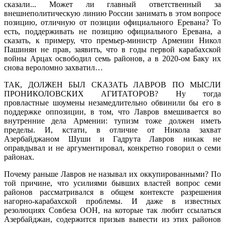
сказали... Может ли главный ответственный за
внешнеполитическую линию России занимать в этом вопросе
позицию, отличную от позиции официального Еревана? То
есть, поддерживать не позицию официального Еревана, а
сказать, к примеру, что премьер-министр Армении Никол
Пашинян не прав, заявить, что в годы первой карабахской
войны Арцах освободил семь районов, а в 2020-ом Баку их
снова вероломно захватил…
ТАК, ДОЛЖЕН БЫЛ СКАЗАТЬ ЛАВРОВ ПО МЫСЛИ
ПРОНИКОЛОВСКИХ АГИТАТОРОВ? Ну тогда
провластные шоумены незамедлительно обвинили бы его в
поддержке оппозиции, в том, что Лавров вмешивается во
внутренние дела Армении: тупизм тоже должен иметь
пределы. И, кстати, в отличие от Никола захват
Азербайджаном Шуши и Гадрута Лавров никак не
оправдывал и не аргументировал, конкретно говорил о семи
районах.
Почему раньше Лавров не называл их оккупированными? По
той причине, что усилиями бывших властей вопрос семи
районов рассматривался в общем контексте разрешения
нагорно-карабахской проблемы. И даже в известных
резолюциях Совбеза ООН, на которые так любит ссылаться
Азербайджан, содержится призыв вывести из этих районов