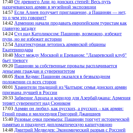
17:40
От древнего Ани до донских степей: Весь путь
нахичеванских армян в музейной экспозиции
14:57
Если Алиев получает приглашение, а Пашинян — нет,
то о чем это говорит?
14:42
Армению начали продавать европейским туристам как
главную загадку
14:24
Суд над Католикосом: Пашинян, возможно, избежит
пули, но не избежит истории
12:54
Архитектурная летопись армянской общины
Екатеринодара
10:40
Мост между Москвой и Ереваном: "Лазаревский клуб"
бьет тревогу
09:20
Пашинян за собственные провалы расплачивается
деньгами граждан и суверенитетом
08:05
Яков Кедми: Пашинян оказался в безвыходном
положении со всех сторон
00:01
Хранители традиций из Чалтыря: семья донских армян
признана лучшей в России
20:33
Забвение Арцаха и коридор для Азербайджана: Армения
теряет суверенитет над Сюником
17:03
Армян он любил, как русских, а русских – как армян:
Гений права и милосердия Григорий Джаншиев
15:40
Розовые очки премьера: Пашинян торгует исторической
памятью и празднует дипломатическую капитуляцию
14:48
Дмитрий Медведев: Экономический разрыв с Россией