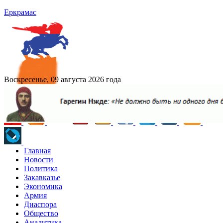
Еркрамас
Воскресенье, 09 августа 2026 года
Главная
Новости
Политика
Закавказье
Экономика
Армия
Диаспора
Общество
Аналитика