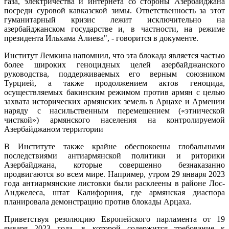
газа, электричества и интернета со стороны Азербайджана
посреди суровой кавказской зимы. Ответственность за этот
гуманитарный кризис лежит исключительно на
азербайджанском государстве и, в частности, на режиме
президента Ильхама Алиева", - говорится в документе.
Институт Лемкина напомнил, что эта блокада является частью
более широких геноцидных целей азербайджанского
руководства, поддерживаемых его верным союзником
Турцией, а также продолжением актов геноцида,
осуществляемых бакинским режимом против армян с целью
захвата исторических армянских земель в Арцахе и Армении
наряду с насильственным перемещением («этнической
чисткой») армянского населения на контролируемой
Азербайджаном территории
В Институте также крайне обеспокоены глобальными
последствиями антиармянской политики и риторики
Азербайджана, которые совершенно безнаказанно
продвигаются во всем мире. Например, утром 29 января 2023
года антиармянские листовки были расклеены в районе Лос-
Анджелеса, штат Калифорния, где армянская диаспора
планировала демонстрацию против блокады Арцаха.
Приветствуя резолюцию Европейского парламента от 19
января 2023 года, в которой содержится требование к