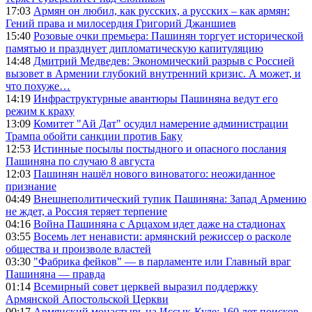
17:03
Армян он любил, как русских, а русских – как армян:
Гений права и милосердия Григорий Джаншиев
15:40
Розовые очки премьера: Пашинян торгует исторической
памятью и празднует дипломатическую капитуляцию
14:48
Дмитрий Медведев: Экономический разрыв с Россией
вызовет в Армении глубокий внутренний кризис. А может, и
что похуже…
14:19
Инфраструктурные авантюры Пашиняна ведут его
режим к краху
13:09
Комитет "Ай Дат" осудил намерение администрации
Трампа обойти санкции против Баку
12:53
Истинные посылы постыдного и опасного послания
Пашиняна по случаю 8 августа
12:03
Пашинян нашёл нового виноватого: неожиданное
признание
04:49
Внешнеполитический тупик Пашиняна: Запад Армению
не ждет, а Россия теряет терпение
04:16
Война Пашиняна с Арцахом идет даже на стадионах
03:55
Восемь лет ненависти: армянский режиссер о расколе
общества и произволе властей
03:30
"Фабрика фейков" — в парламенте или Главный враг
Пашиняна — правда
01:14
Всемирный совет церквей выразил поддержку
Армянской Апостольской Церкви
00:17
Армянский монастырь на Иссык-Куле: 160 лет поисков