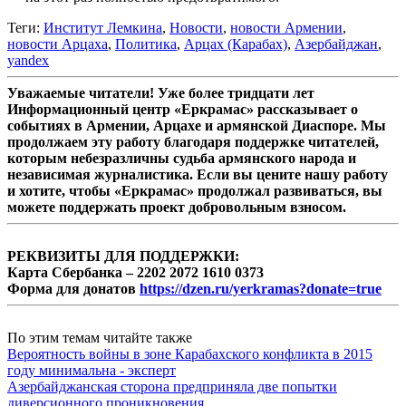
Теги:
Институт Лемкина
,
Новости
,
новости Армении
,
новости Арцаха
,
Политика
,
Арцах (Карабах)
,
Азербайджан
,
yandex
Уважаемые читатели! Уже более тридцати лет
Информационный центр «Еркрамас» рассказывает о
событиях в Армении, Арцахе и армянской Диаспоре. Мы
продолжаем эту работу благодаря поддержке читателей,
которым небезразличны судьба армянского народа и
независимая журналистика. Если вы цените нашу работу
и хотите, чтобы «Еркрамас» продолжал развиваться, вы
можете поддержать проект добровольным взносом.
РЕКВИЗИТЫ ДЛЯ ПОДДЕРЖКИ:
Карта Сбербанка – 2202 2072 1610 0373
Форма для донатов
https://dzen.ru/yerkramas?donate=true
По этим темам читайте также
Вероятность войны в зоне Карабахского конфликта в 2015
году минимальна - эксперт
Азербайджанская сторона предприняла две попытки
диверсионного проникновения