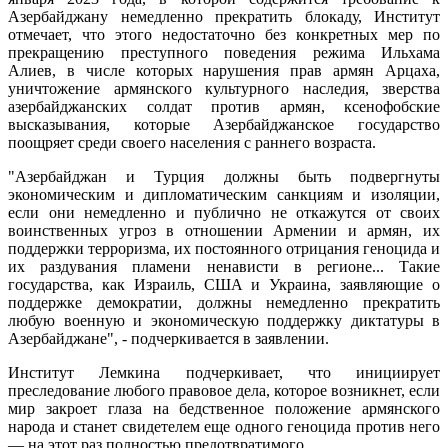
Азербайджану немедленно прекратить блокаду, Институт
отмечает, что этого недостаточно без конкретных мер по
прекращению преступного поведения режима Ильхама
Алиев, в числе которых нарушения прав армян Арцаха,
уничтожение армянского культурного наследия, зверства
азербайджанских солдат против армян, ксенофобские
высказывания, которые Азербайджанское государство
поощряет среди своего населения с раннего возраста.
"Азербайджан и Турция должны быть подвергнуты
экономическим и дипломатическим санкциям и изоляции,
если они немедленно и публично не откажутся от своих
воинственных угроз в отношении Армении и армян, их
поддержки терроризма, их постоянного отрицания геноцида и
их раздувания пламени ненависти в регионе... Такие
государства, как Израиль, США и Украина, заявляющие о
поддержке демократии, должны немедленно прекратить
любую военную и экономическую поддержку диктатуры в
Азербайджане", - подчеркивается в заявлении.
Институт Лемкина подчеркивает, что инициирует
преследование любого правовое дела, которое возникнет, если
мир закроет глаза на бедственное положение армянского
народа и станет свидетелем еще одного геноцида против него
— на этот раз полностью предотвратимого.