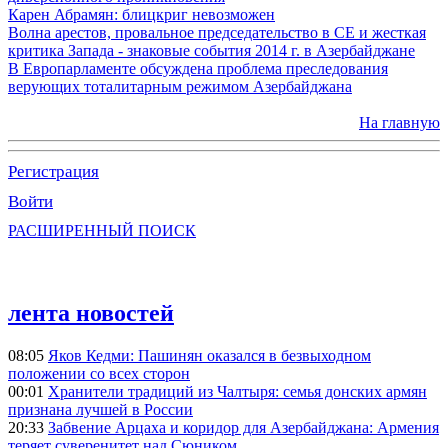
Карен Абрамян: блицкриг невозможен
Волна арестов, провальное председательство в СЕ и жесткая
критика Запада - знаковые события 2014 г. в Азербайджане
В Европарламенте обсуждена проблема преследования
верующих тоталитарным режимом Азербайджана
На главную
Регистрация
Войти
РАСШИРЕННЫЙ ПОИСК
лента новостей
08:05
Яков Кедми: Пашинян оказался в безвыходном
положении со всех сторон
00:01
Хранители традиций из Чалтыря: семья донских армян
признана лучшей в России
20:33
Забвение Арцаха и коридор для Азербайджана: Армения
теряет суверенитет над Сюником