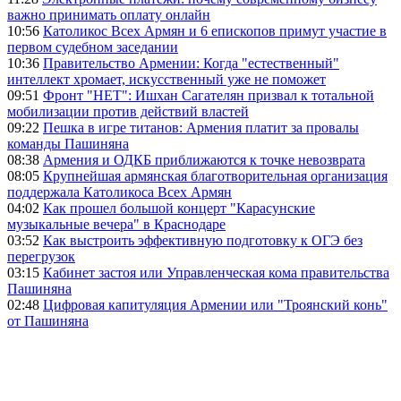
важно принимать оплату онлайн
10:56
Католикос Всех Армян и 6 епископов примут участие в
первом судебном заседании
10:36
Правительство Армении: Когда "естественный"
интеллект хромает, искусственный уже не поможет
09:51
Фронт "НЕТ": Ишхан Сагателян призвал к тотальной
мобилизации против действий властей
09:22
Пешка в игре титанов: Армения платит за провалы
команды Пашиняна
08:38
Армения и ОДКБ приближаются к точке невозврата
08:05
Крупнейшая армянская благотворительная организация
поддержала Католикоса Всех Армян
04:02
Как прошел большой концерт "Карасунские
музыкальные вечера" в Краснодаре
03:52
Как выстроить эффективную подготовку к ОГЭ без
перегрузок
03:15
Кабинет застоя или Управленческая кома правительства
Пашиняна
02:48
Цифровая капитуляция Армении или "Троянский конь"
от Пашиняна