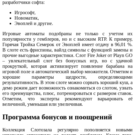
разработчики софта:
Игрософт,
Новоматик,
Эвоплей и другие.
Игровые автоматы подобраны не только с учетом их
популярности у гемблеров, но и с высоким RTP. К примеру,
Горячая Тройка Семерок от Эвоплей имеет отдачу в 96,01 %.
В слоте есть фриспины, вайлд символы с функцией замены и
прочие выгодные характеристики. Слот Fire Joker от Playn GO
– увлекательный слот без бонусных игр, но с удачной
прокруткой, которая активизирует появление барабана на
игровой поле и автоматический выбор множителя. Отметим и
хорошие параметры щедрости, определяющими
результативность. В этом слоте можно сорвать хороший куш, а
демо режим дает возможность ознакомиться со слотом, узнать
его преимущества, плюс, потренироваться с размером ставок.
Отметим, что эксперты рекомендуют варьировать её
величиной, уменьшая или увеличивая.
Программа бонусов и поощрений
Коллекция Слотозала регулярно пополняется новыми