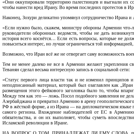
«Они оккупировали территорию палестинцев и выгнали их со с
чтобы нанести вред Ирану. Во время последних протестов в И
Наконец, Зохури деликатно упомянул сотрудничество Ирана и 
«Если нужно было, скажем, министру обороны Армении что-либ
руководители оборонных ведомств, чтобы не дать возникну
история всего коснётся… Если есть вопросы, которые не долж
повыситься интерес, но лучше ограничиться той информацией, 
Возможно, что Иран всё же не отвергает саму возможность вое
Тем не менее далеко не все в Армении желают укрепления с
Теванян сделал весьма интересную запись в социальной сети:
«Статус первого лица власти так и не изменил принципов 
неподписанный материал, который был озаглавлен как „Ира
размещения этого фейкового заголовка было то, чтобы впар
Между тем как это — ложь. Посол подобного заявления не дел
Азербайджана и превратил Армению в арену геополитического 
РФ в жёсткой форме, а из Ирана — на дипломатическом языке
самого региона. Вхождение наблюдателей от ЕС в Армению 
обязательства, и он их выполняет, чтобы суметь впоследс
Исламской революции в Иране.
НА ВОПРОС О ТОМ, ПРИНАДЛЕЖАТ ЛИ ЕМУ СЛОВА, приведённ