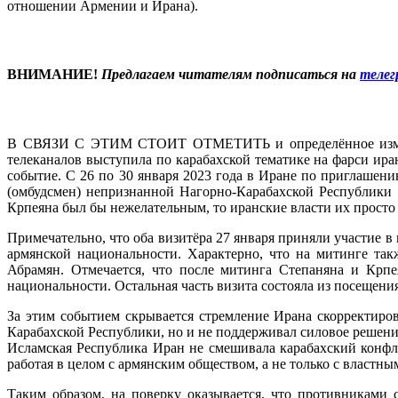
отношении Армении и Ирана).
ВНИМАНИЕ!
Предлагаем читателям подписаться на
теле
В СВЯЗИ С ЭТИМ СТОИТ ОТМЕТИТЬ и определённое изменени
телеканалов выступила по карабахской тематике на фарси ира
событие. С 26 по 30 января 2023 года в Иране по приглашен
(омбудсмен) непризнанной Нагорно-Карабахской Республики
Крпеяна был бы нежелательным, то иранские власти их просто
Примечательно, что оба визитёра 27 января приняли участие 
армянской национальности. Характерно, что на митинге та
Абрамян. Отмечается, что после митинга Степаняна и Крпе
национальности. Остальная часть визита состояла из посещен
За этим событием скрывается стремление Ирана скорректиро
Карабахской Республики, но и не поддерживал силовое решение
Исламская Республика Иран не смешивала карабахский конфл
работая в целом с армянским обществом, а не только с власт
Таким образом, на поверку оказывается, что противниками