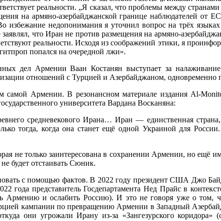
ответствует реальности. „Я сказал, что проблемы между странам
мещения на армяно-азербайджанской границе наблюдателей от 
 Во избежание недопонимания я уточнил вопрос на трёх языка
ь не заявлял, что Иран не против размещения на армяно-азербай
етствуют реальности. Исходя из соображений этики, я проинформ
агитпроп попался на очередной лжи».
анных дел Армении Ваан Костанян выступает за налаживани
изации отношений с Турцией и Азербайджаном, одновременно по
 самой Армении. В резонансном материале издания Al-Monito
государственного университета Вардана Восканяна:
евнего средневекового Ирана… Иран — единственная страна, к
ько тогда, когда она станет ещё одной Украиной для России.
оторая не только заинтересована в сохранении Армении, но ещё и
 не будет отстаивать Сюник.
основать с помощью фактов. В 2022 году президент США Джо Бай
 2022 года представитель Госдепартамента Нед Прайс в контекс
 Армению и ослабить Россию). И это не говоря уже о том, ч
урцией кампании по превращению Армении в Западный Азербайд
откуда они угрожали Ирану из-за «Зангезурского коридора» (