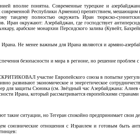
нией вполне понятна. Современные турецкие и азербайджан
я современной Республики Армении) препятствием, мешающим их
кому тандему полностью окружить Иран тюркско-суннитски
анов. Иран окружают: Азербайджан, где господствует антиперси
кару, арабские монархии Персидского залива (Кувейт, Бахрейн
 Ирана. Не менее важным для Ирана являются и армяно-азерб
спечения безопасности и мира в регионе, но решение проблем с
Л участие Европейского союза в попытке урегулирован
ивно развивают экономическое и энергетическое сотрудничест
ер для защиты Сюника (см. Звёздный час Азербайджана: Алиев с
сности Ирана, который рассматривается европейскими странами 
ют такие ситуации, но Тегеран спокойно предпринимает свои д
щем союзнические отношения с Израилем и готовым быть ант
тинцев: