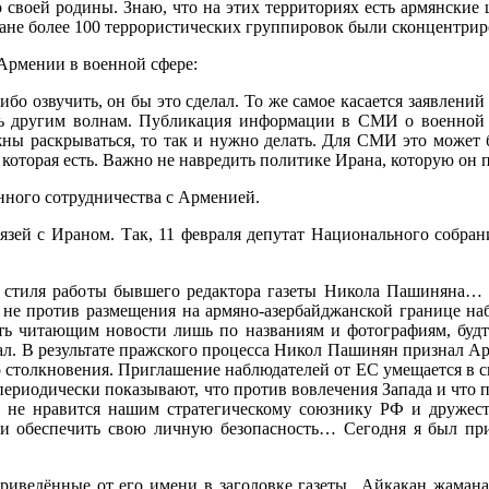
воей родины. Знаю, что на этих территориях есть армянские ц
ране более 100 террористических группировок были сконцентрир
Армении в военной сфере:
о озвучить, он бы это сделал. То же самое касается заявлений 
ть другим волнам. Публикация информации в СМИ о военной 
ны раскрываться, то так и нужно делать. Для СМИ это может б
которая есть. Важно не навредить политике Ирана, которую он 
нного сотрудничества с Арменией.
вязей с Ираном. Так, 11 февраля депутат Национального соб
и стиля работы бывшего редактора газеты Никола Пашиняна…
н не против размещения на армяно-азербайджанской границе н
ить читающим новости лишь по названиям и фотографиям, будт
ал. В результате пражского процесса Никол Пашинян признал Ар
столкновения. Приглашение наблюдателей от ЕС умещается в сце
 периодически показывают, что против вовлечения Запада и что
не нравится нашим стратегическому союзнику РФ и дружеств
твии обеспечить свою личную безопасность… Сегодня я был пр
ые от его имени в заголовке газеты „Айкакан жаманак“, 