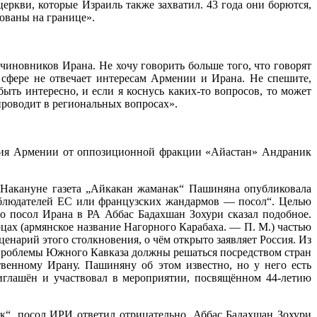
еркви, которые Израиль также захватил. 43 года они борются,
ованы на границе».
чиновников Ирана. Не хочу говорить больше того, что говорят
сфере не отвечает интересам Армении и Ирана. Не спешите,
ыть интересно, и если я коснусь каких-то вопросов, то может
проводит в региональных вопросах».
рания Армении от оппозиционной фракции «Айастан» Андраник
 Накануне газета „Айкакан жаманак“ Пашиняна опубликовала
аблюдателей ЕС или французских жандармов — посол“. Целью
о посол Ирана в РА Аббас Бадахшан Зохури сказал подобное.
цах (армянское название Нагорного Карабаха. — П. М.) частью
нарий этого столкновения, о чём открыто заявляет Россия. Из
 проблемы Южного Кавказа должны решаться посредством стран
енному Ирану. Пашиняну об этом известно, но у него есть
иглашён и участвовал в мероприятии, посвящённом 44-летию
посол ИРИ ответил отрицательно. Аббас Бадахшан Зохури