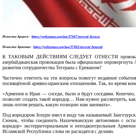
Новости Арцаха -
https://yerkramas.org/tag/37467/novosti-Arcaxa
Новости Армении -
https://yerkramas.org/tag/37462/novosti-Armenii
К ТАКОВЫМ ДЕЙСТВИЯМ СЛЕДУЕТ ОТНЕСТИ провокацию аз
азербайджанская провокация была официально опровергнута А
развития сотрудничества Тегерана с Ереваном?
Частично ответить на эти вопросы помогут недавние событи
посвящённой армяно-иранским отношениям. Так, во время кон
«Армения и Иран — соседи, были и будут соседями. Конечно, 
позволят создать такой коридор… Нам нужно рассмотреть, ка
лишь потом решать, какую позицию нам занимать».
Под коридором Зохури имел в виду так называемый Зангезурс
Сюник, чтобы соединить Нахичеванскую автономию с осталь
коридор» экстерриториальным и неподконтрольным Армении.
Исламской Республики слова не расходятся с делами.