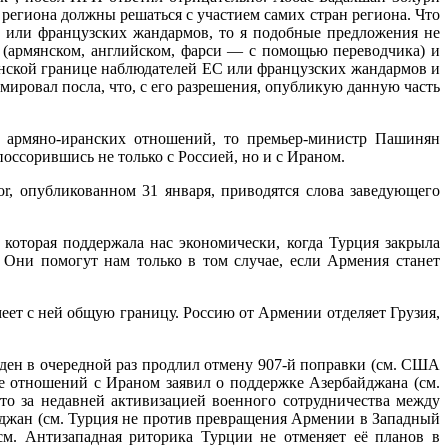
и региона должны решаться с участием самих стран региона. Что
ЕС или французских жандармов, то я подобные предложения не
х (армянском, английском, фарси — с помощью переводчика) и
джанской границе наблюдателей ЕС или французских жандармов и
ировал посла, что, с его разрешения, опубликую данную часть
е армяно-иранских отношений, то премьер-министр Пашинян
ссорившись не только с Россией, но и с Ираном.
r, опубликованном 31 января, приводятся слова заведующего
оторая поддержала нас экономически, когда Турция закрыла
 Они помогут нам только в том случае, если Армения станет
меет с ней общую границу. Россию от Армении отделяет Грузия,
ден в очередной раз продлил отмену 907-й поправки (см. США
те отношений с Ираном заявил о поддержке Азербайджана (см.
то за недавней активизацией военного сотрудничества между
жан (см. Турция не против превращения Армении в Западный
см. Антизападная риторика Турции не отменяет её планов в