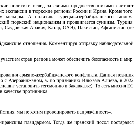
ские политики вслед за своими предшественниками считают
 экспансии в тюркские регионы России и Ирана. Кроме того,
м кольцом. А политика турецко-азербайджанского тандема
дский тюркский национализм и продвигается суннизм, Турция,
, Саудовская Аравия, Катар, ОАЭ), Пакистан, Афганистан (не
айджанские отношения. Комментируя отправку наблюдательной
 участием стран региона может обеспечить безопасность и мир,
ия армяно-азербайджанского конфликта. Данная позиция
во с Азербайджаном, а, по признанию Ильхама Алиева, в 2022
пешит установить гегемонию в Закавказье). То есть миссия ЕС
в качестве противника.
ействия, мы не хотим провоцировать напряжённость».
ииранским плацдармом. Тогда же иранский посол постарался