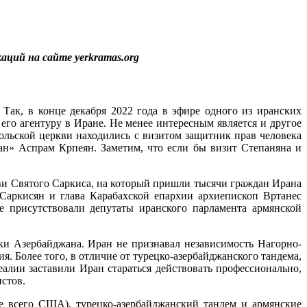
каций на сайте yerkramas.org
, в конце декабря 2022 года в эфире одного из иранских
его агентуру в Иране. Не менее интересным является и другое
ольской церкви находились с визитом защитник прав человека
н» Аспрам Крпеян. Заметим, что если бы визит Степаняна и
кви Святого Саркиса, на который пришли тысячи граждан Ирана
Саркисян и глава Карабахской епархии архиепископ Вртанес
е присутствовали депутаты иранского парламента армянской
ки Азербайджана. Иран не признавал независимость Нагорно-
. Более того, в отличие от турецко-азербайджанского тандема,
лии заставили Иран стараться действовать профессионально,
стов.
е всего США), турецко-азербайджанский тандем и армянские