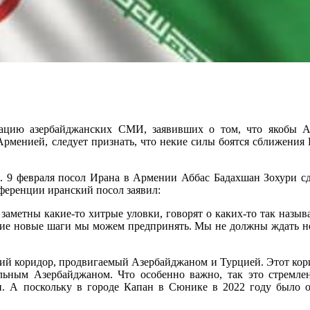
ербайджанских СМИ, заявивших о том, что якобы Армен
рменией, следует признать, что некие силы боятся сближения
я. 9 февраля посол Ирана в Армении Аббас Бадахшан Зохури сд
ференции иранский посол заявил:
заметны какие-то хитрые уловки, говорят о каких-то так назыв
кие новые шаги мы можем предпринять. Мы не должны ждать но
кий коридор, продвигаемый Азербайджаном и Турцией. Этот кор
ным Азербайджаном. Что особенно важно, так это стремлени
 А поскольку в городе Капан в Сюнике в 2022 году было отк