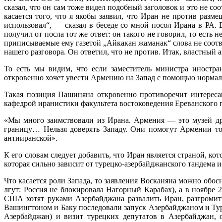
сказал, что он сам тоже видел подобный заголовок и это не со
касается того, что я якобы заявил, что Иран не против раз
использовал“, — сказал в беседе со мной посол Ирана в РА.
получил от посла тот же ответ: он такого не говорил, то ест
приписываемые ему газетой „Айкакан жаманак“ слова не соотв
нашего разговора. Он ответил, что не против. Итак, властный 
То есть мы видим, что если заместитель министра иностр
откровенно хочет увести Армению на Запад с помощью нормал
Такая позиция Пашиняна откровенно противоречит интересам
кафедрой иранистики факультета востоковедения Ереванского 
«Мы много заимствовали из Ирана. Армения — это музей др
границу… Нельзя доверять Западу. Они помогут Армении тол
антииранской».
К его словам следует добавить, что Иран является страной, к
которая сильно зависит от турецко-азербайджанского тандема и
Что касается роли Запада, то заявления Восканяна можно об
лгут: Россия не блокировала Нагорный Карабах), а в ноябре
США хотят руками Азербайджана развалить Иран, разгромить
Вашингтоном и Баку последовали запуск Азербайджаном и Т
Азербайджан) и визит турецких депутатов в Азербайджан, 