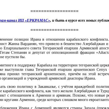
==================
грам-канал ИЦ «ЕРКРАМАС»
, и быть в курсе всех новых публи
==================
е позиции Ирана в отношении карабахского конфликта. Так
нист Жанна Варданян, что привело в бешенство Азербайджан и 
ию Епархиального совета Тегеранской епархии Армянской апост
 Гегам Степанян и депутат от оппозиционной фракции «Айаста
 не пустили бы.
в митинге в поддержку Карабаха на территории тегеранской цер
кже выступили глава Тегеранской епархии архиепископ Сепух 
яна принял тегеранский архиепископ, причём на этой встреч
ия организаций и учреждений армянской диаспоры Ирана.
вать свою политику в Закавказье, с учётом враждебной полити
 карабахского конфликта, как того желали Азербайджан и Турция
икт с отношением к Армении и армянам. Похоже, что новые реа
ными кругами Армении, среди которых слишком много евроатланти
 сближения Ирана с Арменией являются страны Запада (прежд