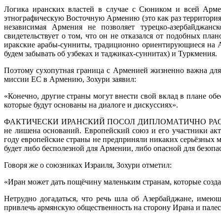
Логика иранских властей в случае с Сюником и всей Арме
этнографическую Восточную Армению (это как раз территори
независимая Армения не позволяет турецко-азербайджанс
свидетельствует о том, что он не отказался от подобных пл
иракские арабы-сунниты, традиционно ориентирующиеся на Ан
будем забывать об узбеках и таджиках-суннитах) и Туркмения.
Поэтому сухопутная граница с Арменией жизненно важна для
миссии ЕС в Армению, Зохури заявил:
«Конечно, другие страны могут внести свой вклад в плане обе
которые будут основаны на диалоге и дискуссиях».
ФАКТИЧЕСКИ ИРАНСКИЙ ПОСОЛ ДИПЛОМАТИЧНО РАСКРИТИКОВА
не лишена оснований. Европейский союз и его участники акт
году европейские страны не предприняли никаких серьёзных м
будет либо бесполезной для Армении, либо опасной для безопа
Говоря же о союзниках Израиля, Зохури отметил:
«Иран может дать пощёчину маленьким странам, которые созда
Нетрудно догадаться, что речь шла об Азербайджане, имею
привлечь армянскую общественность на сторону Ирана и палес