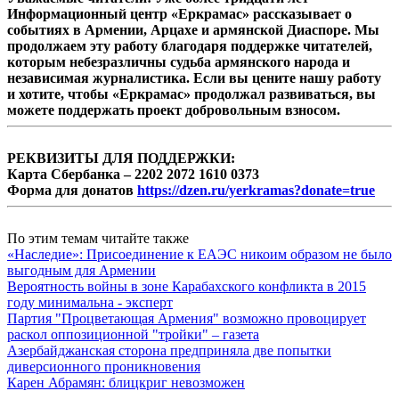
Информационный центр «Еркрамас» рассказывает о
событиях в Армении, Арцахе и армянской Диаспоре. Мы
продолжаем эту работу благодаря поддержке читателей,
которым небезразличны судьба армянского народа и
независимая журналистика. Если вы цените нашу работу
и хотите, чтобы «Еркрамас» продолжал развиваться, вы
можете поддержать проект добровольным взносом.
РЕКВИЗИТЫ ДЛЯ ПОДДЕРЖКИ:
Карта Сбербанка – 2202 2072 1610 0373
Форма для донатов
https://dzen.ru/yerkramas?donate=true
По этим темам читайте также
«Наследие»: Присоединение к ЕАЭС никоим образом не было
выгодным для Армении
Вероятность войны в зоне Карабахского конфликта в 2015
году минимальна - эксперт
Партия "Процветающая Армения" возможно провоцирует
раскол оппозиционной "тройки" – газета
Азербайджанская сторона предприняла две попытки
диверсионного проникновения
Карен Абрамян: блицкриг невозможен