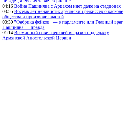
не ждет, а Россия теряет терпение
04:16
Война Пашиняна с Арцахом идет даже на стадионах
03:55
Восемь лет ненависти: армянский режиссер о расколе
общества и произволе властей
03:30
"Фабрика фейков" — в парламенте или Главный враг
Пашиняна — правда
01:14
Всемирный совет церквей выразил поддержку
Армянской Апостольской Церкви