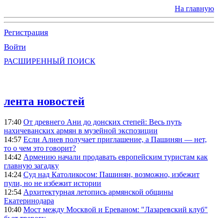
На главную
Регистрация
Войти
РАСШИРЕННЫЙ ПОИСК
лента новостей
17:40
От древнего Ани до донских степей: Весь путь
нахичеванских армян в музейной экспозиции
14:57
Если Алиев получает приглашение, а Пашинян — нет,
то о чем это говорит?
14:42
Армению начали продавать европейским туристам как
главную загадку
14:24
Суд над Католикосом: Пашинян, возможно, избежит
пули, но не избежит истории
12:54
Архитектурная летопись армянской общины
Екатеринодара
10:40
Мост между Москвой и Ереваном: "Лазаревский клуб"