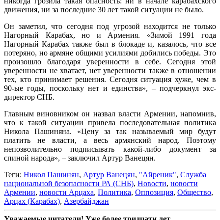
никогда грозила такая опасность: ни в начале карабахского
движения, ни за последние 30 лет такой ситуации не было.
Он заметил, что сегодня под угрозой находится не только
Нагорный Карабах, но и Армения. «Зимой 1991 года
Нагорный Карабах также был в блокаде и, казалось, что все
потеряно, но армяне общими усилиями добились победы. Это
произошло благодаря уверенности в себе. Сегодня этой
уверенности не хватает, нет уверенности также в отношении
тех, кто принимает решения. Сегодня ситуация хуже, чем в
90-ые годы, поскольку нет и единства», – подчеркнул экс-
директор СНБ.
Главным виновником он назвал власти Армении, напомнив,
что к такой ситуации привела последовательная политика
Никола Пашиняна. «Цену за так называемый мир будут
платить не власти, а весь армянский народ. Поэтому
непозволительно подписывать какой-либо документ за
спиной народа», – заключил Артур Ванецян.
Теги:
Никол Пашинян
,
Артур Ванецян
,
"Айреник"
,
Служба
национальной безопасности РА (СНБ)
,
Новости
,
новости
Армении
,
новости Арцаха
,
Политика
,
Оппозиция
,
Общество
,
Арцах (Карабах)
,
Азербайджан
Уважаемые читатели! Уже более тридцати лет