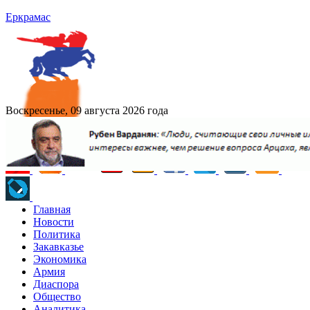
Еркрамас
Воскресенье, 09 августа 2026 года
Главная
Новости
Политика
Закавказье
Экономика
Армия
Диаспора
Общество
Аналитика