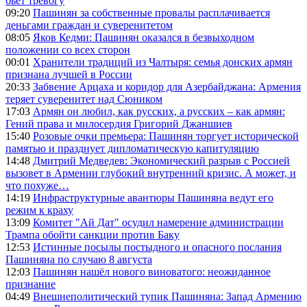
бьет тревогу
09:20
Пашинян за собственные провалы расплачивается
деньгами граждан и суверенитетом
08:05
Яков Кедми: Пашинян оказался в безвыходном
положении со всех сторон
00:01
Хранители традиций из Чалтыря: семья донских армян
признана лучшей в России
20:33
Забвение Арцаха и коридор для Азербайджана: Армения
теряет суверенитет над Сюником
17:03
Армян он любил, как русских, а русских – как армян:
Гений права и милосердия Григорий Джаншиев
15:40
Розовые очки премьера: Пашинян торгует исторической
памятью и празднует дипломатическую капитуляцию
14:48
Дмитрий Медведев: Экономический разрыв с Россией
вызовет в Армении глубокий внутренний кризис. А может, и
что похуже…
14:19
Инфраструктурные авантюры Пашиняна ведут его
режим к краху
13:09
Комитет "Ай Дат" осудил намерение администрации
Трампа обойти санкции против Баку
12:53
Истинные посылы постыдного и опасного послания
Пашиняна по случаю 8 августа
12:03
Пашинян нашёл нового виноватого: неожиданное
признание
04:49
Внешнеполитический тупик Пашиняна: Запад Армению