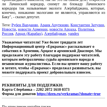
ли Лачинский коридор, снимут ли блокаду Лачинского
коридора так называемые экологи Азербайджана, которые,
конечно, никакими экологами не являются, управляются из
Баку", - сказал депутат.
Теги:
Рубен Варданян
,
Араик Арутюнян
,
Константин Затулин
,
Новости
,
новости Армении
,
новости Арцаха
,
Политика
,
Россия
,
Арцах (Карабах)
,
Азербайджан
,
yandex
Уважаемые читатели! Уже более тридцати лет
Информационный центр «Еркрамас» рассказывает о
событиях в Армении, Арцахе и армянской Диаспоре. Мы
продолжаем эту работу благодаря поддержке читателей,
которым небезразличны судьба армянского народа и
независимая журналистика. Если вы цените нашу работу
и хотите, чтобы «Еркрамас» продолжал развиваться, вы
можете поддержать проект добровольным взносом.
РЕКВИЗИТЫ ДЛЯ ПОДДЕРЖКИ:
Карта Сбербанка – 2202 2072 1610 0373
Форма для донатов
https://dzen.ru/yerkramas?donate=true
По этим темам читайте также