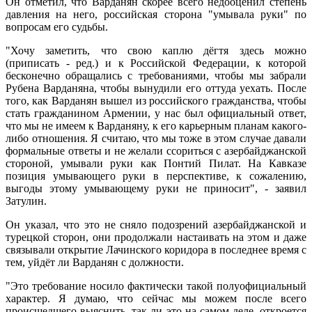
Он отметил, что Варданян скорее всего недооценил степень
давления на него, российская сторона "умывала руки" по
вопросам его судьбы.
"Хочу заметить, что свою каплю дёгтя здесь можно
(приписать - ред.) и к Российской Федерации, к которой
бесконечно обращались с требованиями, чтобы мы забрали
Рубена Варданяна, чтобы вынудили его оттуда уехать. После
того, как Варданян вышел из российского гражданства, чтобы
стать гражданином Армении, у нас был официальный ответ,
что мы не имеем к Варданяну, к его карьерным планам какого-
либо отношения. Я считаю, что мы тоже в этом случае давали
формальные ответы и не желали ссориться с азербайджанской
стороной, умывали руки как Понтий Пилат. На Кавказе
позиция умывающего руки в перспективе, к сожалению,
выгоды этому умывающему руки не приносит", - заявил
Затулин.
Он указал, что это не сняло подозрений азербайджанской и
турецкой сторон, они продолжали настаивать на этом и даже
связывали открытие Лачинского коридора в последнее время с
тем, уйдёт ли Варданян с должности.
"Это требование носило фактически такой полуофициальный
характер. Я думаю, что сейчас мы можем после всего
происшедшего выяснить, так ли это на самом деле, откроется