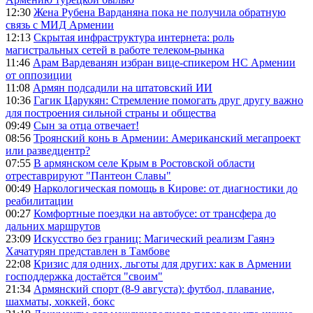
12:30
Жена Рубена Варданяна пока не получила обратную
связь с МИД Армении
12:13
Скрытая инфраструктура интернета: роль
магистральных сетей в работе телеком-рынка
11:46
Арам Вардеванян избран вице-спикером НС Армении
от оппозиции
11:08
Армян подсадили на штатовский ИИ
10:36
Гагик Царукян: Стремление помогать друг другу важно
для построения сильной страны и общества
09:49
Сын за отца отвечает!
08:56
Троянский конь в Армении: Американский мегапроект
или разведцентр?
07:55
В армянском селе Крым в Ростовской области
отреставрируют "Пантеон Славы"
00:49
Наркологическая помощь в Кирове: от диагностики до
реабилитации
00:27
Комфортные поездки на автобусе: от трансфера до
дальних маршрутов
23:09
Искусство без границ: Магический реализм Гаянэ
Хачатурян представлен в Тамбове
22:08
Кризис для одних, льготы для других: как в Армении
господдержка достаётся "своим"
21:34
Армянский спорт (8-9 августа): футбол, плавание,
шахматы, хоккей, бокс