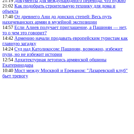
21:19
Документы для международного перевода: что нужно
21:02
Как подобрать строительную технику для дома и
объекта
17:40
От древнего Ани до донских степей: Весь путь
нахичеванских армян в музейной экспозиции
14:57
Если Алиев получает приглашение, а Пашинян — нет,
то о чем это говорит?
14:42
Армению начали продавать европейским туристам как
главную загадку
14:24
Суд над Католикосом: Пашинян, возможно, избежит
пули, но не избежит истории
12:54
Архитектурная летопись армянской общины
Екатеринодара
10:40
Мост между Москвой и Ереваном: "Лазаревский клуб"
бьет тревогу