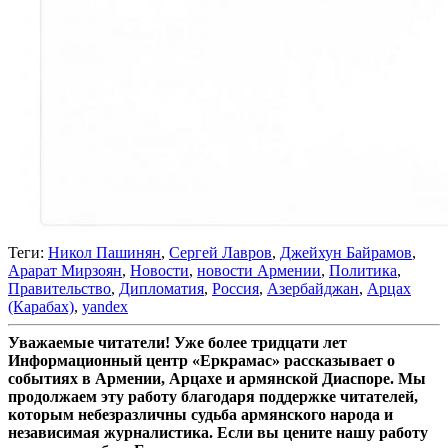
Теги:
Никол Пашинян
,
Cергей Лавров
,
Джейхун Байрамов
,
Арарат Мирзоян
,
Новости
,
новости Армении
,
Политика
,
Правительство
,
Дипломатия
,
Россия
,
Азербайджан
,
Арцах
(Карабах)
,
yandex
Уважаемые читатели! Уже более тридцати лет
Информационный центр «Еркрамас» рассказывает о
событиях в Армении, Арцахе и армянской Диаспоре. Мы
продолжаем эту работу благодаря поддержке читателей,
которым небезразличны судьба армянского народа и
независимая журналистика. Если вы цените нашу работу