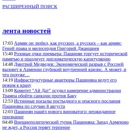
РАСШИРЕННЫЙ ПОИСК
лента новостей
17:03
Армян он любил, как русских, а русских – как армян:
Гений права и милосердия Григорий Джаншиев
15:40
Розовые очки премьера: Пашинян торгует исторической
памятью и празднует дипломатическую капитуляцию
14:48
Дмитрий Медведев: Экономический разрыв с Россией
вызовет в Армении глубокий внутренний кризис. А может, и
что похуже…
14:19
Инфраструктурные авантюры Пашиняна ведут его
режим к краху
13:09
Комитет "Ай Дат" осудил намерение администрации
Трампа обойти санкции против Баку
12:53
Истинные посылы постыдного и опасного послания
Пашиняна по случаю 8 августа
12:03
Пашинян нашёл нового виноватого: неожиданное
признание
04:49
Внешнеполитический тупик Пашиняна: Запад Армению
не ждет, а Россия теряет терпение