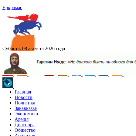
Еркрамас
Суббота, 08 августа 2026 года
Главная
Новости
Политика
Закавказье
Экономика
Армия
Диаспора
Общество
Аналитика