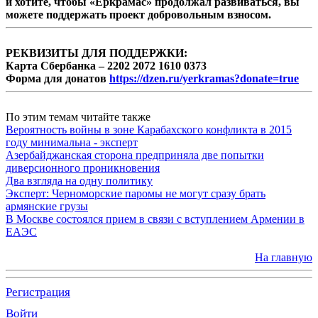
и хотите, чтобы «Еркрамас» продолжал развиваться, вы
можете поддержать проект добровольным взносом.
РЕКВИЗИТЫ ДЛЯ ПОДДЕРЖКИ:
Карта Сбербанка – 2202 2072 1610 0373
Форма для донатов
https://dzen.ru/yerkramas?donate=true
По этим темам читайте также
Вероятность войны в зоне Карабахского конфликта в 2015
году минимальна - эксперт
Азербайджанская сторона предприняла две попытки
диверсионного проникновения
Два взгляда на одну политику
Эксперт: Черноморские паромы не могут сразу брать
армянские грузы
В Москве состоялся прием в связи с вступлением Армении в
ЕАЭС
На главную
Регистрация
Войти