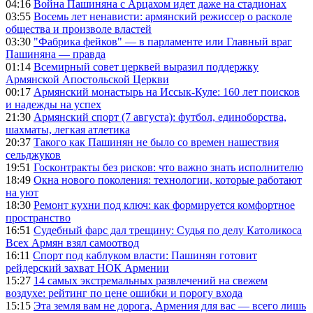
04:16
Война Пашиняна с Арцахом идет даже на стадионах
03:55
Восемь лет ненависти: армянский режиссер о расколе
общества и произволе властей
03:30
"Фабрика фейков" — в парламенте или Главный враг
Пашиняна — правда
01:14
Всемирный совет церквей выразил поддержку
Армянской Апостольской Церкви
00:17
Армянский монастырь на Иссык-Куле: 160 лет поисков
и надежды на успех
21:30
Армянский спорт (7 августа): футбол, единоборства,
шахматы, легкая атлетика
20:37
Такого как Пашинян не было со времен нашествия
сельджуков
19:51
Госконтракты без рисков: что важно знать исполнителю
18:49
Окна нового поколения: технологии, которые работают
на уют
18:30
Ремонт кухни под ключ: как формируется комфортное
пространство
16:51
Судебный фарс дал трещину: Судья по делу Католикоса
Всех Армян взял самоотвод
16:11
Спорт под каблуком власти: Пашинян готовит
рейдерский захват НОК Армении
15:27
14 самых экстремальных развлечений на свежем
воздухе: рейтинг по цене ошибки и порогу входа
15:15
Эта земля вам не дорога, Армения для вас — всего лишь