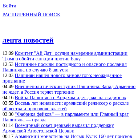
Войти
РАСШИРЕННЫЙ ПОИСК
лента новостей
13:09
Комитет "Ай Дат" осудил намерение администрации
Трампа обойти санкции против Баку
12:53
Истинные посылы постыдного и опасного послания
Пашиняна по случаю 8 августа
12:03
Пашинян нашёл нового виноватого: неожиданное
признание
04:49
Внешнеполитический тупик Пашиняна: Запад Армению
не ждет, а Россия теряет терпение
04:16
Война Пашиняна с Арцахом идет даже на стадионах
03:55
Восемь лет ненависти: армянский режиссер о расколе
общества и произволе властей
03:30
"Фабрика фейков" — в парламенте или Главный враг
Пашиняна — правда
01:14
Всемирный совет церквей выразил поддержку
Армянской Апостольской Церкви
00:17
Армянский монастырь на Иссык-Куле: 160 лет поисков