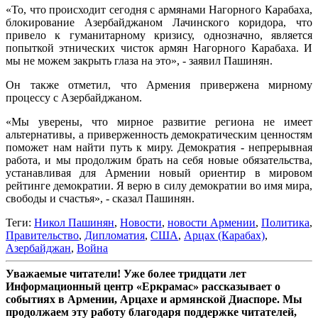
«То, что происходит сегодня с армянами Нагорного Карабаха,
блокирование Азербайджаном Лачинского коридора, что
привело к гуманитарному кризису, однозначно, является
попыткой этнических чисток армян Нагорного Карабаха. И
мы не можем закрыть глаза на это», - заявил Пашинян.
Он также отметил, что Армения привержена мирному
процессу с Азербайджаном.
«Мы уверены, что мирное развитие региона не имеет
альтернативы, а приверженность демократическим ценностям
поможет нам найти путь к миру. Демократия - непрерывная
работа, и мы продолжим брать на себя новые обязательства,
устанавливая для Армении новый ориентир в мировом
рейтинге демократии. Я верю в силу демократии во имя мира,
свободы и счастья», - сказал Пашинян.
Теги:
Никол Пашинян
,
Новости
,
новости Армении
,
Политика
,
Правительство
,
Дипломатия
,
США
,
Арцах (Карабах)
,
Азербайджан
,
Война
Уважаемые читатели! Уже более тридцати лет
Информационный центр «Еркрамас» рассказывает о
событиях в Армении, Арцахе и армянской Диаспоре. Мы
продолжаем эту работу благодаря поддержке читателей,