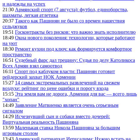
и надежды на успех
21:30
Армянский спорт (7 августа): футбол, единоборства,
шахматы, легкая атлетика
20:37
Такого как Пашинян не было со времен нашествия
сельджуков
19:51
Госконтракты без рисков: что важно знать исполнителю
18:49
Окна нового поколения: технологии, которые работают
на уют
18:30
Ремонт кухни под ключ: как формируется комфортное
пространство
16:51
Судебный фарс дал трещину: Судья по делу Католикоса
Всех Армян взял самоотвод
16:11
Спорт под каблуком власти: Пашинян готовит
рейдерский захват НОК Армении
15:27
14 самых экстремальных развлечений на свежем
воздухе: рейтинг по цене ошибки и порогу входа
15:15
Эта земля вам не дорога, Армения для вас — всего лишь
"хопан"
14:49
Заявление Матвиенко является очень серьезным
сигналом
14:29
Исчезнувший сын и собаки вместо дочерей:
Виртуальная реальность Пашиняна
13:59
Маленькая ставка Никола Пашиняна за большим
игровым столом
13:43
Армянский патриархат Иерусалима: Нужно встать на