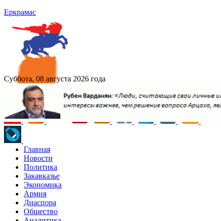
Еркрамас
Суббота, 08 августа 2026 года
Главная
Новости
Политика
Закавказье
Экономика
Армия
Диаспора
Общество
Аналитика