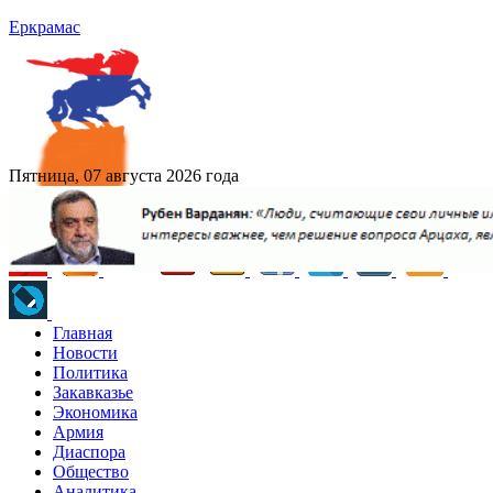
Еркрамас
Пятница, 07 августа 2026 года
Главная
Новости
Политика
Закавказье
Экономика
Армия
Диаспора
Общество
Аналитика