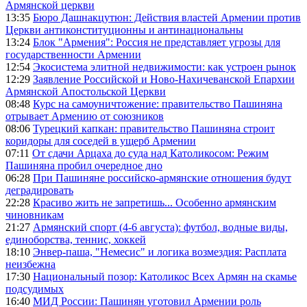
Армянской церкви
13:35
Бюро Дашнакцутюн: Действия властей Армении против
Церкви антиконституционны и антинациональны
13:24
Блок "Армения": Россия не представляет угрозы для
государственности Армении
12:54
Экосистема элитной недвижимости: как устроен рынок
12:29
Заявление Российской и Ново-Нахичеванской Епархии
Армянской Апостольской Церкви
08:48
Курс на самоуничтожение: правительство Пашиняна
отрывает Армению от союзников
08:06
Турецкий капкан: правительство Пашиняна строит
коридоры для соседей в ущерб Армении
07:11
От сдачи Арцаха до суда над Католикосом: Режим
Пашиняна пробил очередное дно
06:28
При Пашиняне российско-армянские отношения будут
деградировать
22:28
Красиво жить не запретишь... Особенно армянским
чиновникам
21:27
Армянский спорт (4-6 августа): футбол, водные виды,
единоборства, теннис, хоккей
18:10
Энвер-паша, "Немесис" и логика возмездия: Расплата
неизбежна
17:30
Национальный позор: Католикос Всех Армян на скамье
подсудимых
16:40
МИД России: Пашинян уготовил Армении роль