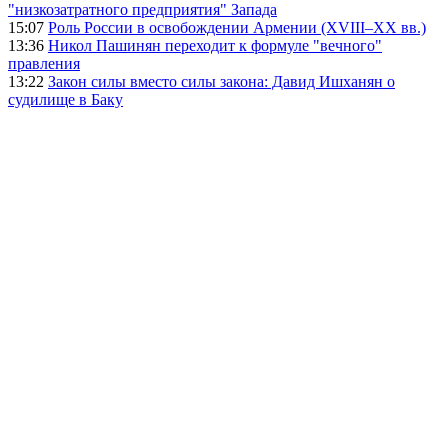
"низкозатратного предприятия" Запада
15:07
Роль России в освобождении Армении (XVIII–XX вв.)
13:36
Никол Пашинян переходит к формуле "вечного"
правления
13:22
Закон силы вместо силы закона: Давид Ишханян о
судилище в Баку