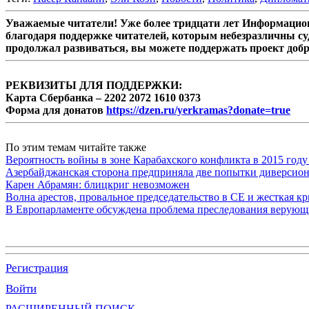
Уважаемые читатели! Уже более тридцати лет Информацион
благодаря поддержке читателей, которым небезразличны су
продолжал развиваться, вы можете поддержать проект доб
РЕКВИЗИТЫ ДЛЯ ПОДДЕРЖКИ:
Карта Сбербанка – 2202 2072 1610 0373
Форма для донатов
https://dzen.ru/yerkramas?donate=true
По этим темам читайте также
Вероятность войны в зоне Карабахского конфликта в 2015 году
Азербайджанская сторона предприняла две попытки диверсио
Карен Абрамян: блицкриг невозможен
Волна арестов, провальное председательство в СЕ и жесткая кр
В Европарламенте обсуждена проблема преследования верую
Регистрация
Войти
РАСШИРЕННЫЙ ПОИСК