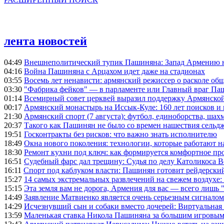
лента новостей
04:49
Внешнеполитический тупик Пашиняна: Запад Армению не 
04:16
Война Пашиняна с Арцахом идет даже на стадионах
03:55
Восемь лет ненависти: армянский режиссер о расколе общ
03:30
"Фабрика фейков" — в парламенте или Главный враг Па
01:14
Всемирный совет церквей выразил поддержку Армянско
00:17
Армянский монастырь на Иссык-Куле: 160 лет поисков и
21:30
Армянский спорт (7 августа): футбол, единоборства, шахм
20:37
Такого как Пашинян не было со времен нашествия сельд
19:51
Госконтракты без рисков: что важно знать исполнителю
18:49
Окна нового поколения: технологии, которые работают н
18:30
Ремонт кухни под ключ: как формируется комфортное пр
16:51
Судебный фарс дал трещину: Судья по делу Католикоса В
16:11
Спорт под каблуком власти: Пашинян готовит рейдерск
15:27
14 самых экстремальных развлечений на свежем воздухе:
15:15
Эта земля вам не дорога, Армения для вас — всего лишь 
14:49
Заявление Матвиенко является очень серьезным сигналом
14:29
Исчезнувший сын и собаки вместо дочерей: Виртуальная
13:59
Маленькая ставка Никола Пашиняна за большим игровым