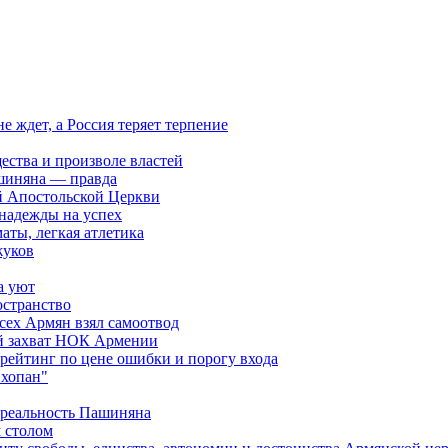
ждет, а Россия теряет терпение
ества и произволе властей
шиняна — правда
й Апостольской Церкви
 надежды на успех
аты, легкая атлетика
жуков
а уют
остранство
сех Армян взял самоотвод
ий захват НОК Армении
 рейтинг по цене ошибки и порогу входа
"хопан"
 реальность Пашиняна
 столом