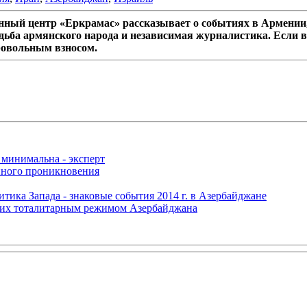
ный центр «Еркрамас» рассказывает о событиях в Армении,
дьба армянского народа и независимая журналистика. Если в
ровольным взносом.
 минимальна - эксперт
нного проникновения
итика Запада - знаковые события 2014 г. в Азербайджане
щих тоталитарным режимом Азербайджана