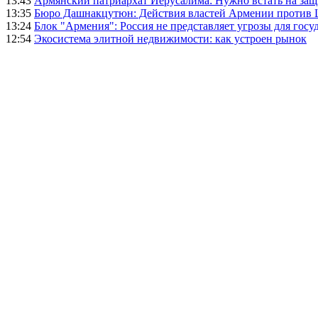
13:43
Армянский патриархат Иерусалима: Нужно встать на защ
13:35
Бюро Дашнакцутюн: Действия властей Армении против 
13:24
Блок "Армения": Россия не представляет угрозы для гос
12:54
Экосистема элитной недвижимости: как устроен рынок