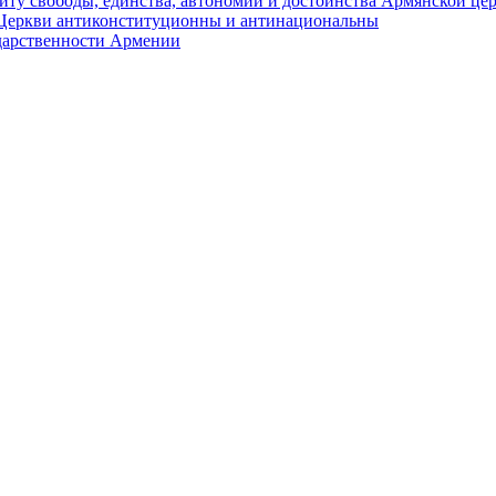
иту свободы, единства, автономии и достоинства Армянской це
Церкви антиконституционны и антинациональны
ударственности Армении