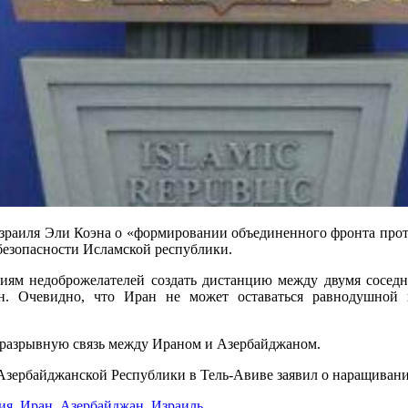
Израиля Эли Коэна о «формировании объединенного фронта прот
безопасности Исламской республики.
иям недоброжелателей создать дистанцию между двумя соседн
ан. Очевидно, что Иран не может оставаться равнодушной 
еразрывную связь между Ираном и Азербайджаном.
зербайджанской Республики в Тель-Авиве заявил о наращивании
ия
,
Иран
,
Азербайджан
,
Израиль