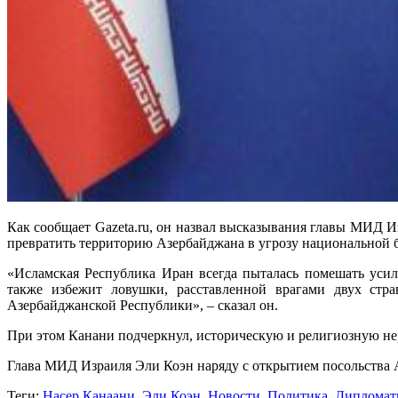
Как сообщает Gazeta.ru, он назвал высказывания главы МИД 
превратить территорию Азербайджана в угрозу национальной 
«Исламская Республика Иран всегда пыталась помешать усил
также избежит ловушки, расставленной врагами двух стр
Азербайджанской Республики», – сказал он.
При этом Канани подчеркнул, историческую и религиозную н
Глава МИД Израиля Эли Коэн наряду с открытием посольства А
Теги:
Насер Канаани
,
Эли Коэн
,
Новости
,
Политика
,
Дипломат