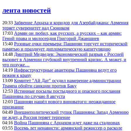
лента новостей
20:33
Забвение Арцаха и коридор для Азербайджана: Армения
теряет суверенитет над Сюником
17:03
Армян он любил, как русских, а русских – как армян:
Гений права и милосердия Григорий Джаншиев
15:40
Розовые очки премьера: Пашинян торгует исторической
памятью и празднует дипломатическую капитуляцию
14:48
Дмитрий Медведев: Экономический разрыв с Россией
вызовет в Армении глубокий внутренний кризис. А может, и
что похуже…
14:19
Инфраструктурные авантюры Пашиняна ведут его
режим к краху
13:09
Комитет "Ай Дат" осудил намерение администрации
Трампа обойти санкции против Баку
12:53
Истинные посылы постыдного и опасного послания
Пашиняна по случаю 8 августа
12:03
Пашинян нашёл нового виноватого: неожиданное
признание
04:49
Внешнеполитический тупик Пашиняна: Запад Армению
не ждет, а Россия теряет терпение
04:16
Война Пашиняна с Арцахом идет даже на стадионах
03:55
Восемь лет ненависти: армянский режиссер о расколе