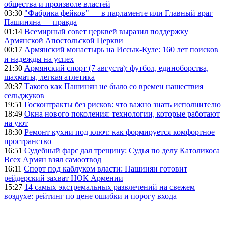
общества и произволе властей
03:30
"Фабрика фейков" — в парламенте или Главный враг
Пашиняна — правда
01:14
Всемирный совет церквей выразил поддержку
Армянской Апостольской Церкви
00:17
Армянский монастырь на Иссык-Куле: 160 лет поисков
и надежды на успех
21:30
Армянский спорт (7 августа): футбол, единоборства,
шахматы, легкая атлетика
20:37
Такого как Пашинян не было со времен нашествия
сельджуков
19:51
Госконтракты без рисков: что важно знать исполнителю
18:49
Окна нового поколения: технологии, которые работают
на уют
18:30
Ремонт кухни под ключ: как формируется комфортное
пространство
16:51
Судебный фарс дал трещину: Судья по делу Католикоса
Всех Армян взял самоотвод
16:11
Спорт под каблуком власти: Пашинян готовит
рейдерский захват НОК Армении
15:27
14 самых экстремальных развлечений на свежем
воздухе: рейтинг по цене ошибки и порогу входа