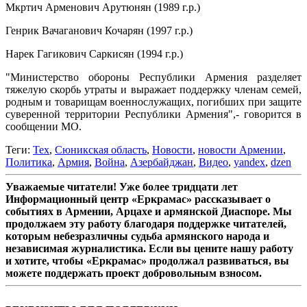
Мкртич Арменович Арутюнян (1989 г.р.)
Генрик Вачаганович Кочарян (1997 г.р.)
Нарек Гагикович Саркисян (1994 г.р.)
"Министерство обороны Республики Армения разделяет
тяжелую скорбь утраты и выражает поддержку членам семей,
родным и товарищам военнослужащих, погибших при защите
суверенной территории Республики Армения",- говорится в
сообщении МО.
Теги:
Тех
,
Сюникская область
,
Новости
,
новости Армении
,
Политика
,
Армия
,
Война
,
Азербайджан
,
Видео
,
yandex
,
dzen
Уважаемые читатели! Уже более тридцати лет
Информационный центр «Еркрамас» рассказывает о
событиях в Армении, Арцахе и армянской Диаспоре. Мы
продолжаем эту работу благодаря поддержке читателей,
которым небезразличны судьба армянского народа и
независимая журналистика. Если вы цените нашу работу
и хотите, чтобы «Еркрамас» продолжал развиваться, вы
можете поддержать проект добровольным взносом.