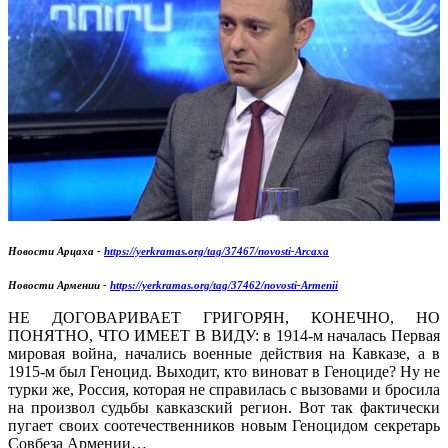
Новости Арцаха -
https://yerkramas.org/tag/37467/novosti-Arcaxa
Новости Армении -
https://yerkramas.org/tag/37462/novosti-Armenii
НЕ ДОГОВАРИВАЕТ ГРИГОРЯН, КОНЕЧНО, НО
ПОНЯТНО, ЧТО ИМЕЕТ В ВИДУ: в 1914-м началась Первая
мировая война, начались военные действия на Кавказе, а в
1915-м был Геноцид. Выходит, кто виноват в Геноциде? Ну не
турки же, Россия, которая не справилась с вызовами и бросила
на произвол судьбы кавказский регион. Вот так фактически
пугает своих соотечественников новым Геноцидом секретарь
Совбеза Армении…