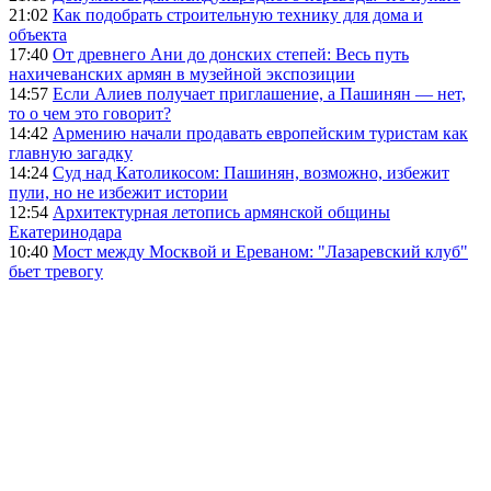
21:02
Как подобрать строительную технику для дома и
объекта
17:40
От древнего Ани до донских степей: Весь путь
нахичеванских армян в музейной экспозиции
14:57
Если Алиев получает приглашение, а Пашинян — нет,
то о чем это говорит?
14:42
Армению начали продавать европейским туристам как
главную загадку
14:24
Суд над Католикосом: Пашинян, возможно, избежит
пули, но не избежит истории
12:54
Архитектурная летопись армянской общины
Екатеринодара
10:40
Мост между Москвой и Ереваном: "Лазаревский клуб"
бьет тревогу