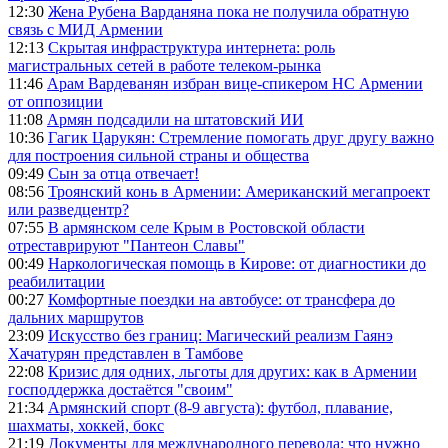
12:30
Жена Рубена Варданяна пока не получила обратную
связь с МИД Армении
12:13
Скрытая инфраструктура интернета: роль
магистральных сетей в работе телеком-рынка
11:46
Арам Вардеванян избран вице-спикером НС Армении
от оппозиции
11:08
Армян подсадили на штатовский ИИ
10:36
Гагик Царукян: Стремление помогать друг другу важно
для построения сильной страны и общества
09:49
Сын за отца отвечает!
08:56
Троянский конь в Армении: Американский мегапроект
или разведцентр?
07:55
В армянском селе Крым в Ростовской области
отреставрируют "Пантеон Славы"
00:49
Наркологическая помощь в Кирове: от диагностики до
реабилитации
00:27
Комфортные поездки на автобусе: от трансфера до
дальних маршрутов
23:09
Искусство без границ: Магический реализм Гаянэ
Хачатурян представлен в Тамбове
22:08
Кризис для одних, льготы для других: как в Армении
господдержка достаётся "своим"
21:34
Армянский спорт (8-9 августа): футбол, плавание,
шахматы, хоккей, бокс
21:19
Документы для международного перевода: что нужно