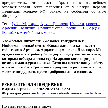
предположить, что власти Армении в дальнейшем
отредактировали текст заявления от 9 ноября, передав
Лачинский коридор РФ, однако не сообщили об этом
обществу».
Теги:
Рубен Маргарян
,
Армен Григорян
,
Новости
,
новости
Армении
,
Политика
,
Правительство
,
Россия
,
США
,
Арцах
(Карабах)
,
Азербайджан
,
yandex
Уважаемые читатели! Уже более тридцати лет
Информационный центр «Еркрамас» рассказывает о
событиях в Армении, Арцахе и армянской Диаспоре. Мы
продолжаем эту работу благодаря поддержке читателей,
которым небезразличны судьба армянского народа и
независимая журналистика. Если вы цените нашу работу
и хотите, чтобы «Еркрамас» продолжал развиваться, вы
можете поддержать проект добровольным взносом.
РЕКВИЗИТЫ ДЛЯ ПОДДЕРЖКИ:
Карта Сбербанка – 2202 2072 1610 0373
Форма для донатов
https://dzen.ru/yerkramas?donate=true
По этим темам читайте также