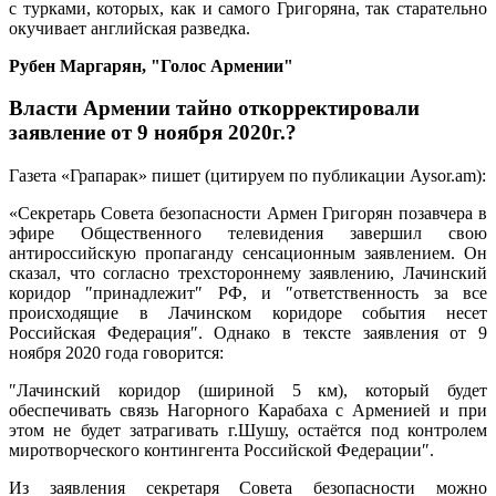
с турками, которых, как и самого Григоряна, так старательно
окучивает английская разведка.
Рубен Маргарян, "Голос Армении"
Власти Армении тайно откорректировали
заявление от 9 ноября 2020г.?
Газета «Грапарак» пишет (цитируем по публикации Aysor.am):
«Секретарь Совета безопасности Армен Григорян позавчера в
эфире Общественного телевидения завершил свою
антироссийскую пропаганду сенсационным заявлением. Он
сказал, что согласно трехстороннему заявлению, Лачинский
коридор ″принадлежит″ РФ, и ″ответственность за все
происходящие в Лачинском коридоре события несет
Российская Федерация″. Однако в тексте заявления от 9
ноября 2020 года говорится:
″Лачинский коридор (шириной 5 км), который будет
обеспечивать связь Нагорного Карабаха с Арменией и при
этом не будет затрагивать г.Шушу, остаётся под контролем
миротворческого контингента Российской Федерации″.
Из заявления секретаря Совета безопасности можно