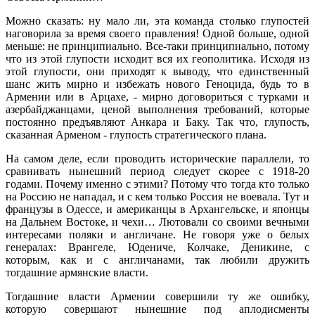
Можно сказать: ну мало ли, эта команда столько глупостей
наговорила за время своего правления! Одной больше, одной
меньше: не принципиально. Все-таки принципиально, потому
что из этой глупости исходит вся их геополитика. Исходя из
этой глупости, они приходят к выводу, что единственный
шанс жить мирно и избежать нового Геноцида, будь то в
Армении или в Арцахе, - мирно договориться с турками и
азербайджанцами, ценой выполнения требований, которые
постоянно предъявляют Анкара и Баку. Так что, глупость,
сказанная Арменом - глупость стратегического плана.
На самом деле, если проводить исторические параллели, то
сравнивать нынешний период следует скорее с 1918-20
годами. Почему именно с этими? Потому что тогда кто только
на Россию не нападал, и с кем только Россия не воевала. Тут и
французы в Одессе, и американцы в Архангельске, и японцы
на Дальнем Востоке, и чехи… Лютовали со своими вечными
интересами поляки и англичане. Не говоря уже о белых
генералах: Врангеле, Юдениче, Колчаке, Деникине, с
которым, как и с англичанами, так любили дружить
тогдашние армянские власти.
Тогдашние власти Армении совершили ту же ошибку,
которую совершают нынешние под аплодисменты