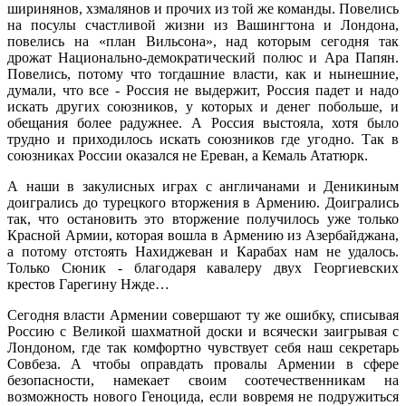
ширинянов, хзмалянов и прочих из той же команды. Повелись
на посулы счастливой жизни из Вашингтона и Лондона,
повелись на «план Вильсона», над которым сегодня так
дрожат Национально-демократический полюс и Ара Папян.
Повелись, потому что тогдашние власти, как и нынешние,
думали, что все - Россия не выдержит, Россия падет и надо
искать других союзников, у которых и денег побольше, и
обещания более радужнее. А Россия выстояла, хотя было
трудно и приходилось искать союзников где угодно. Так в
союзниках России оказался не Ереван, а Кемаль Ататюрк.
А наши в закулисных играх с англичанами и Деникиным
доигрались до турецкого вторжения в Армению. Доигрались
так, что остановить это вторжение получилось уже только
Красной Армии, которая вошла в Армению из Азербайджана,
а потому отстоять Нахиджеван и Карабах нам не удалось.
Только Сюник - благодаря кавалеру двух Георгиевских
крестов Гарегину Нжде…
Сегодня власти Армении совершают ту же ошибку, списывая
Россию с Великой шахматной доски и всячески заигрывая с
Лондоном, где так комфортно чувствует себя наш секретарь
Совбеза. А чтобы оправдать провалы Армении в сфере
безопасности, намекает своим соотечественникам на
возможность нового Геноцида, если вовремя не подружиться