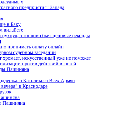
подсудимых
ратного предприятия" Запада
ия
ще в Баку
м вилайете
 рухнул, а топливо бьет ценовые рекорды
н
жно принимать оплату онлайн
ервом судебном заседании
т хромает, искусственный уже не поможет
илизации против действий властей
анды Пашиняна
поддержала Католикоса Всех Армян
вечера" в Краснодаре
рузок
 Пашиняна
от Пашиняна