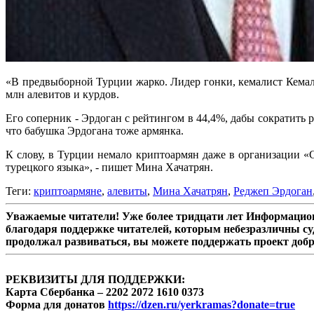
«В предвыборной Турции жарко. Лидер гонки, кемалист Кемал
млн алевитов и курдов.
Его соперник - Эрдоган с рейтингом в 44,4%, дабы сократить 
что бабушка Эрдогана тоже армянка.
К слову, в Турции немало криптоармян даже в организации «С
турецкого языка», - пишет Мина Хачатрян.
Теги:
криптоармяне
,
алевиты
,
Мина Хачатрян
,
Реджеп Эрдоган
Уважаемые читатели! Уже более тридцати лет Информацион
благодаря поддержке читателей, которым небезразличны су
продолжал развиваться, вы можете поддержать проект доб
РЕКВИЗИТЫ ДЛЯ ПОДДЕРЖКИ:
Карта Сбербанка – 2202 2072 1610 0373
Форма для донатов
https://dzen.ru/yerkramas?donate=true