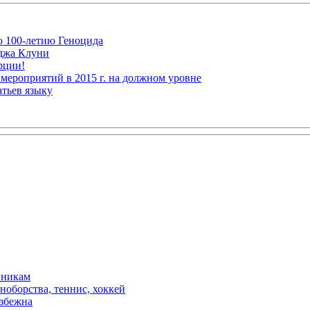
ю 100-летию Геноцида
рджа Клуни
рции!
мероприятий в 2015 г. на должном уровне
атьев языку
вникам
ноборства, теннис, хоккей
избежна