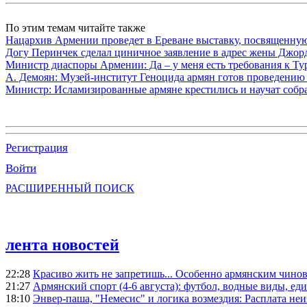
По этим темам читайте также
Нацархив Армении проведет в Ереване выставку, посвященну
Догу Перинчек сделал циничное заявление в адрес жены Джо
Министр диаспоры Армении: Да – у меня есть требования к Ту
А. Демоян: Музей-институт Геноцида армян готов проведению 
Министр: Исламизированные армяне крестились и научат собр
Регистрация
Войти
РАСШИРЕННЫЙ ПОИСК
лента новостей
22:28
Красиво жить не запретишь... Особенно армянским чино
21:27
Армянский спорт (4-6 августа): футбол, водные виды, еди
18:10
Энвер-паша, "Немесис" и логика возмездия: Расплата не