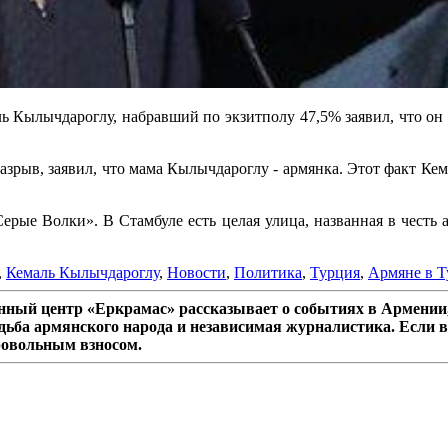
ь Кылычдароглу, набравший по экзитполу 47,5% заявил, что он 
разрыв, заявил, что мама Кылычдароглу - армянка. Этот факт Ке
ерые Волки». В Стамбуле есть целая улица, названная в честь 
,
Кемаль Кылычдароглу
,
Новости
,
Политика
,
Турция
,
Армяне в 
ный центр «Еркрамас» рассказывает о событиях в Армении,
дьба армянского народа и независимая журналистика. Если в
ровольным взносом.