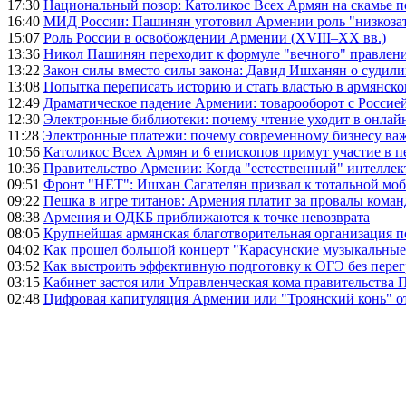
17:30
Национальный позор: Католикос Всех Армян на скамье 
16:40
МИД России: Пашинян уготовил Армении роль "низкозат
15:07
Роль России в освобождении Армении (XVIII–XX вв.)
13:36
Никол Пашинян переходит к формуле "вечного" правлен
13:22
Закон силы вместо силы закона: Давид Ишханян о судили
13:08
Попытка переписать историю и стать властью в армянско
12:49
Драматическое падение Армении: товарооборот с Россией
12:30
Электронные библиотеки: почему чтение уходит в онлай
11:28
Электронные платежи: почему современному бизнесу ва
10:56
Католикос Всех Армян и 6 епископов примут участие в п
10:36
Правительство Армении: Когда "естественный" интеллек
09:51
Фронт "НЕТ": Ишхан Сагателян призвал к тотальной моб
09:22
Пешка в игре титанов: Армения платит за провалы ком
08:38
Армения и ОДКБ приближаются к точке невозврата
08:05
Крупнейшая армянская благотворительная организация 
04:02
Как прошел большой концерт "Карасунские музыкальные 
03:52
Как выстроить эффективную подготовку к ОГЭ без перег
03:15
Кабинет застоя или Управленческая кома правительства
02:48
Цифровая капитуляция Армении или "Троянский конь" 