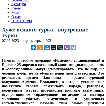
Культура
Спорт
Мир
О нас
ПАРТНЕРЫ
Хуже всякого турка - внутренние
турки
07.05.2023
просмотры: 4293
Памятник героям операции «Немезис», установленный в
Ереване 25 апреля и названный многими «долгожданным»
и «запоздавшим», могут демонтировать. Это не сюр, не
черный юмор, не из области ненаучной фантастики. Это
реальность времен Пашиняна – времен турецкой
оккупации Армении. Реальность, в которой установление
памятника героям армянского народа, рыцарям,
вернувшим чувство достоинства армянам всего мира,
осуществившим справедливое возмездие за полтора
миллиона убитых, замученных и униженных
соотечественников, названо этим самым режимом