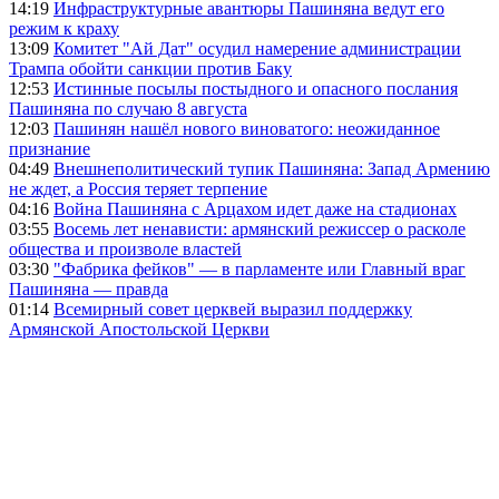
14:19
Инфраструктурные авантюры Пашиняна ведут его
режим к краху
13:09
Комитет "Ай Дат" осудил намерение администрации
Трампа обойти санкции против Баку
12:53
Истинные посылы постыдного и опасного послания
Пашиняна по случаю 8 августа
12:03
Пашинян нашёл нового виноватого: неожиданное
признание
04:49
Внешнеполитический тупик Пашиняна: Запад Армению
не ждет, а Россия теряет терпение
04:16
Война Пашиняна с Арцахом идет даже на стадионах
03:55
Восемь лет ненависти: армянский режиссер о расколе
общества и произволе властей
03:30
"Фабрика фейков" — в парламенте или Главный враг
Пашиняна — правда
01:14
Всемирный совет церквей выразил поддержку
Армянской Апостольской Церкви