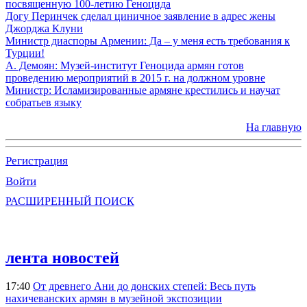
посвященную 100-летию Геноцида
Догу Перинчек сделал циничное заявление в адрес жены
Джорджа Клуни
Министр диаспоры Армении: Да – у меня есть требования к
Турции!
А. Демоян: Музей-институт Геноцида армян готов
проведению мероприятий в 2015 г. на должном уровне
Министр: Исламизированные армяне крестились и научат
собратьев языку
На главную
Регистрация
Войти
РАСШИРЕННЫЙ ПОИСК
лента новостей
17:40
От древнего Ани до донских степей: Весь путь
нахичеванских армян в музейной экспозиции