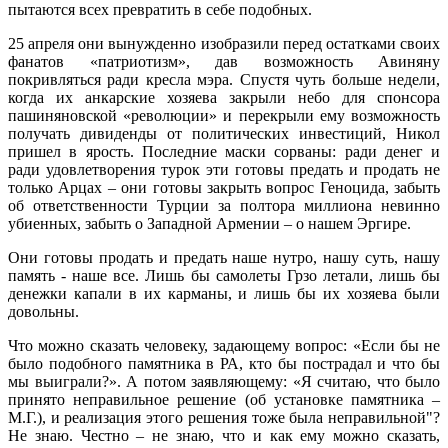
пытаются всех превратить в себе подобных.
25 апреля они вынужденно изобразили перед остатками своих
фанатов «патриотизм», дав возможность Авиняну
покривляться ради кресла мэра. Спустя чуть больше недели,
когда их анкарские хозяева закрыли небо для спонсора
пашиняновской «революции» и перекрыли ему возможность
получать дивиденды от политических инвестиций, Никол
пришел в ярость. Последние маски сорваны: ради денег и
ради удовлетворения турок эти готовы предать и продать не
только Арцах – они готовы закрыть вопрос Геноцида, забыть
об ответственности Турции за полтора миллиона невинно
убиенных, забыть о Западной Армении – о нашем Эргире.
Они готовы продать и предать наше нутро, нашу суть, нашу
память - наше все. Лишь бы самолеты Грзо летали, лишь бы
денежки капали в их карманы, и лишь бы их хозяева были
довольны.
Что можно сказать человеку, задающему вопрос: «Если бы не
было подобного памятника в РА, кто бы пострадал и что бы
мы выиграли?». А потом заявляющему: «Я считаю, что было
принято неправильное решение (об установке памятника –
М.Г.), и реализация этого решения тоже была неправильной"?
Не знаю. Честно – не знаю, что и как ему можно сказать,