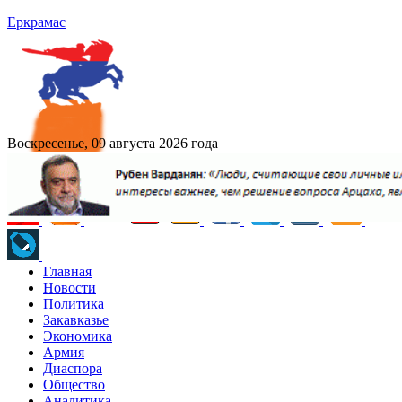
Еркрамас
Воскресенье, 09 августа 2026 года
Главная
Новости
Политика
Закавказье
Экономика
Армия
Диаспора
Общество
Аналитика