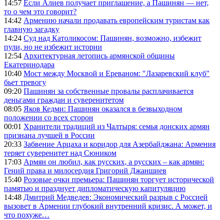
14:57
Если Алиев получает приглашение, а Пашинян — нет,
то о чем это говорит?
14:42
Армению начали продавать европейским туристам как
главную загадку
14:24
Суд над Католикосом: Пашинян, возможно, избежит
пули, но не избежит истории
12:54
Архитектурная летопись армянской общины
Екатеринодара
10:40
Мост между Москвой и Ереваном: "Лазаревский клуб"
бьет тревогу
09:20
Пашинян за собственные провалы расплачивается
деньгами граждан и суверенитетом
08:05
Яков Кедми: Пашинян оказался в безвыходном
положении со всех сторон
00:01
Хранители традиций из Чалтыря: семья донских армян
признана лучшей в России
20:33
Забвение Арцаха и коридор для Азербайджана: Армения
теряет суверенитет над Сюником
17:03
Армян он любил, как русских, а русских – как армян:
Гений права и милосердия Григорий Джаншиев
15:40
Розовые очки премьера: Пашинян торгует исторической
памятью и празднует дипломатическую капитуляцию
14:48
Дмитрий Медведев: Экономический разрыв с Россией
вызовет в Армении глубокий внутренний кризис. А может, и
что похуже…