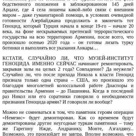
бедственного положения в заблокированном 145 дней
Арцахе, где 4 села лишены какой-либо связи с внешним
миром – даже гуманитарной помощи, в условиях очевидной
готовности Азербайджана продолжить и закончить тот
Геноцид, который Турция начала в конце 19-го – начале 20
века, на фоне нескрываемых претензий террористического
государства на всю территорию Армении, после всего, что
произошло осенью 2020 года – он готовы лизать турку
ботинки и выполнять все указания Анкары…
КСТАТИ, СЛУЧАЙНО ЛИ, ЧТО МУЗЕЙ-ИНСТИТУТ
ГЕНОЦИДА ИМЕННО СЕЙЧАС начинают ремонтировать,
закрывая залы на целых 2 года? Совпадение? Да неужели?
Случайно ли, что после прихода Никола к власти Геноцид
признала только одна страна – США, но произошло это
благодаря многолетней колоссальной работе Диаспоры и
правительства Армении – до Пашиняна. Когда в последний
раз Никол или его соратники говорили о необходимости
признания Геноцида армян? И говорили ли вообще?
Можно не сомневаться в том, что памятник героям операции
«Немезис» будет демонтирован. Как со временем будут
демонтированы другие неугодные туркам памятники – тому
же Гарегину Нжде, Андранику, Монте, Азгалдяну...
Возможно, это произойдет не завтра. Вполне возможно, что