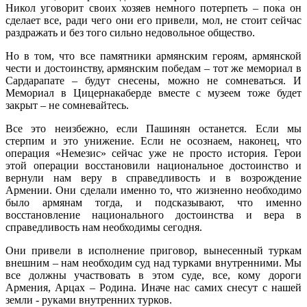
Никол уговорит своих хозяев немного потерпеть – пока он
сделает все, ради чего они его привели, мол, не стоит сейчас
раздражать и без того сильно недовольное общество.
Но в том, что все памятники армянским героям, армянской
чести и достоинству, армянским победам – тот же мемориал в
Сардарапате – будут снесены, можно не сомневаться. И
Мемориал в Цицернакаберде вместе с музеем тоже будет
закрыт – не сомневайтесь.
Все это неизбежно, если Пашинян останется. Если мы
стерпим и это унижение. Если не осознаем, наконец, что
операция «Немезис» сейчас уже не просто история. Герои
этой операции восстановили национальное достоинство и
вернули нам веру в справедливость и в возрождение
Армении. Они сделали именно то, что жизненно необходимо
было армянам тогда, и подсказывают, что именно
восстановление национального достоинства и вера в
справедливость нам необходимы сегодня.
Они привели в исполнение приговор, вынесенный туркам
внешним – нам необходим суд над турками внутренними. Мы
все должны участвовать в этом суде, все, кому дороги
Армения, Арцах – Родина. Иначе нас самих снесут с нашей
земли - руками внутренних турков.