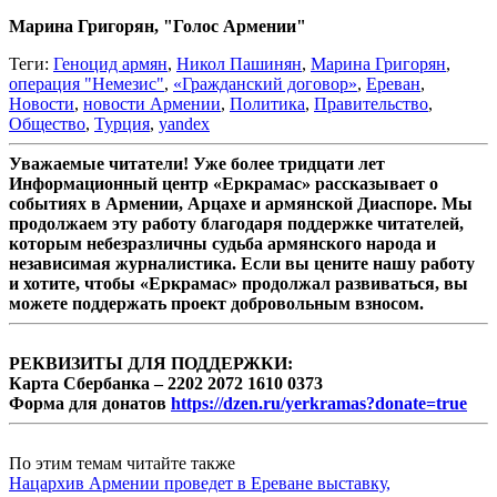
Марина Григорян, "Голос Армении"
Теги:
Геноцид армян
,
Никол Пашинян
,
Марина Григорян
,
операция "Немезис"
,
«Гражданский договор»
,
Ереван
,
Новости
,
новости Армении
,
Политика
,
Правительство
,
Общество
,
Турция
,
yandex
Уважаемые читатели! Уже более тридцати лет
Информационный центр «Еркрамас» рассказывает о
событиях в Армении, Арцахе и армянской Диаспоре. Мы
продолжаем эту работу благодаря поддержке читателей,
которым небезразличны судьба армянского народа и
независимая журналистика. Если вы цените нашу работу
и хотите, чтобы «Еркрамас» продолжал развиваться, вы
можете поддержать проект добровольным взносом.
РЕКВИЗИТЫ ДЛЯ ПОДДЕРЖКИ:
Карта Сбербанка – 2202 2072 1610 0373
Форма для донатов
https://dzen.ru/yerkramas?donate=true
По этим темам читайте также
Нацархив Армении проведет в Ереване выставку,