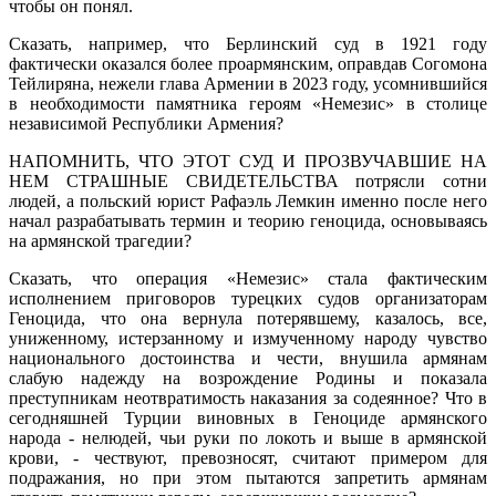
чтобы он понял.
Сказать, например, что Берлинский суд в 1921 году
фактически оказался более проармянским, оправдав Согомона
Тейлиряна, нежели глава Армении в 2023 году, усомнившийся
в необходимости памятника героям «Немезис» в столице
независимой Республики Армения?
НАПОМНИТЬ, ЧТО ЭТОТ СУД И ПРОЗВУЧАВШИЕ НА
НЕМ СТРАШНЫЕ СВИДЕТЕЛЬСТВА потрясли сотни
людей, а польский юрист Рафаэль Лемкин именно после него
начал разрабатывать термин и теорию геноцида, основываясь
на армянской трагедии?
Сказать, что операция «Немезис» стала фактическим
исполнением приговоров турецких судов организаторам
Геноцида, что она вернула потерявшему, казалось, все,
униженному, истерзанному и измученному народу чувство
национального достоинства и чести, внушила армянам
слабую надежду на возрождение Родины и показала
преступникам неотвратимость наказания за содеянное? Что в
сегодняшней Турции виновных в Геноциде армянского
народа - нелюдей, чьи руки по локоть и выше в армянской
крови, - чествуют, превозносят, считают примером для
подражания, но при этом пытаются запретить армянам