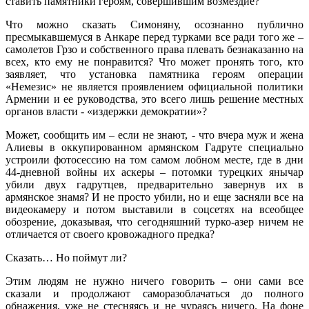
ставить памятники героям, совершившим возмездие?
Что можно сказать Симоняну, осознанно публично
пресмыкавшемуся в Анкаре перед турками все ради того же –
самолетов Грзо и собственного права плевать безнаказанно на
всех, кто ему не понравится? Что может пронять того, кто
заявляет, что установка памятника героям операции
«Немезис» не является проявлением официальной политики
Армении и ее руководства, это всего лишь решение местных
органов власти - «издержки демократии»?
Может, сообщить им – если не знают, - что вчера муж и жена
Алиевы в оккупированном армянском Гадруте специально
устроили фотосессию на том самом лобном месте, где в дни
44-дневной войны их аскеры – потомки турецких янычар
убили двух гадрутцев, предварительно завернув их в
армянское знамя? И не просто убили, но и еще засняли все на
видеокамеру и потом выставили в соцсетях на всеобщее
обозрение, доказывая, что сегодняшний турко-азер ничем не
отличается от своего кровожадного предка?
Сказать… Но поймут ли?
Этим людям не нужно ничего говорить – они сами все
сказали и продолжают саморазоблачаться до полного
обнажения, уже не стесняясь и не чураясь ничего. На фоне