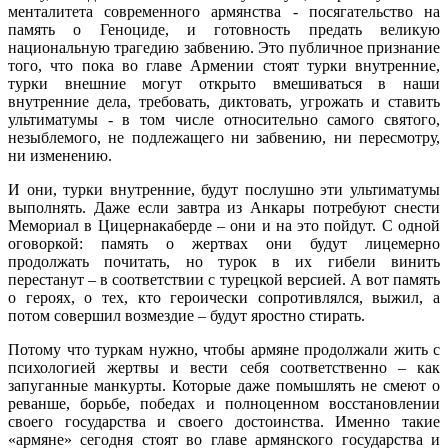
менталитета современного армянства - посягательство на
память о Геноциде, и готовность предать великую
национальную трагедию забвению. Это публичное признание
того, что пока во главе Армении стоят турки внутренние,
турки внешние могут открыто вмешиваться в наши
внутренние дела, требовать, диктовать, угрожать и ставить
ультиматумы - в том числе относительно самого святого,
незыблемого, не подлежащего ни забвению, ни пересмотру,
ни изменению.
И они, турки внутренние, будут послушно эти ультиматумы
выполнять. Даже если завтра из Анкары потребуют снести
Мемориал в Цицернакаберде – они и на это пойдут. С одной
оговоркой: память о жертвах они будут лицемерно
продолжать почитать, но турок в их гибели винить
перестанут – в соответствии с турецкой версией. А вот память
о героях, о тех, кто героически сопротивлялся, выжил, а
потом совершил возмездие – будут яростно стирать.
Потому что туркам нужно, чтобы армяне продолжали жить с
психологией жертвы и вести себя соответственно – как
запуганные манкурты. Которые даже помышлять не смеют о
реванше, борьбе, победах и полноценном восстановлении
своего государства и своего достоинства. Именно такие
«армяне» сегодня стоят во главе армянского государства и