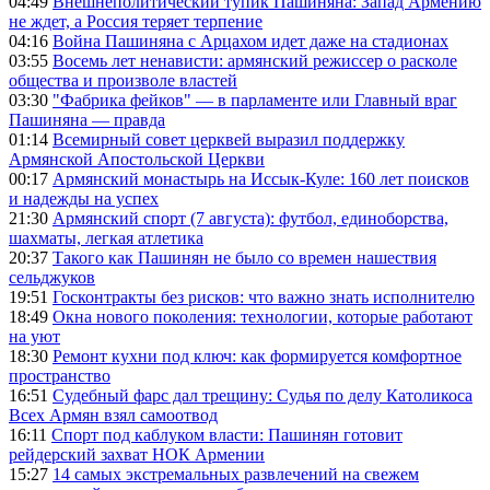
04:49
Внешнеполитический тупик Пашиняна: Запад Армению
не ждет, а Россия теряет терпение
04:16
Война Пашиняна с Арцахом идет даже на стадионах
03:55
Восемь лет ненависти: армянский режиссер о расколе
общества и произволе властей
03:30
"Фабрика фейков" — в парламенте или Главный враг
Пашиняна — правда
01:14
Всемирный совет церквей выразил поддержку
Армянской Апостольской Церкви
00:17
Армянский монастырь на Иссык-Куле: 160 лет поисков
и надежды на успех
21:30
Армянский спорт (7 августа): футбол, единоборства,
шахматы, легкая атлетика
20:37
Такого как Пашинян не было со времен нашествия
сельджуков
19:51
Госконтракты без рисков: что важно знать исполнителю
18:49
Окна нового поколения: технологии, которые работают
на уют
18:30
Ремонт кухни под ключ: как формируется комфортное
пространство
16:51
Судебный фарс дал трещину: Судья по делу Католикоса
Всех Армян взял самоотвод
16:11
Спорт под каблуком власти: Пашинян готовит
рейдерский захват НОК Армении
15:27
14 самых экстремальных развлечений на свежем