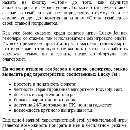
нажать на кнопку «Стоп» до того, как случится
авиакатастрофа и самолет упадет. Только в этом случае ставка
сыграет и гемблер выиграет определенную сумму. Если же
самолет упадет до нажатия на кнопку «Стоп», гемблер со
своей ставкой попрощается.
Как уже было сказано, среди фанатов игры Lucky Jet как
гемблеры со стажем, так и пользователи без игрового опыта.
Их всех привлекает простота игры и высокая степень азарта,
что вкупе дает отличную возможность не только заработать
какую-то сумму, но и узнать, насколько Фортуна вам
благоволит.
На основе отзывов гемблеров и оценок экспертов, можно
выделить ряд характеристик, свойственных Lucky Jet :
простота и понятность сюжета;
честность, гарантированная алгоритмом Provably Fair;
легкость и скоротечность игры;
большая вариативность ставок;
доступна 24/7 не только на ПК, но и на гаджетах;
возможность крупного выигрыша и т.д.
Еще одной важной характеристикой этой увлекательной игры
является возможность поиграть в нее в бесплатном режиме.