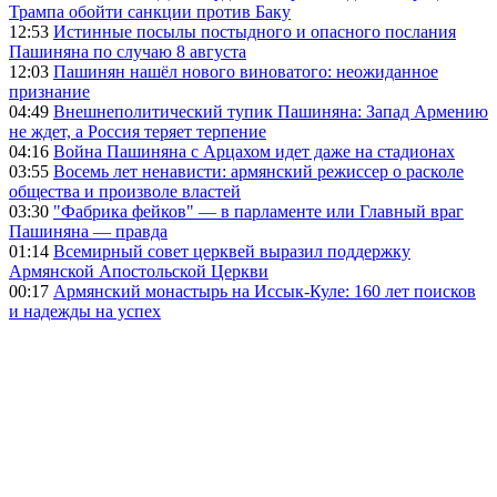
Трампа обойти санкции против Баку
12:53
Истинные посылы постыдного и опасного послания
Пашиняна по случаю 8 августа
12:03
Пашинян нашёл нового виноватого: неожиданное
признание
04:49
Внешнеполитический тупик Пашиняна: Запад Армению
не ждет, а Россия теряет терпение
04:16
Война Пашиняна с Арцахом идет даже на стадионах
03:55
Восемь лет ненависти: армянский режиссер о расколе
общества и произволе властей
03:30
"Фабрика фейков" — в парламенте или Главный враг
Пашиняна — правда
01:14
Всемирный совет церквей выразил поддержку
Армянской Апостольской Церкви
00:17
Армянский монастырь на Иссык-Куле: 160 лет поисков
и надежды на успех