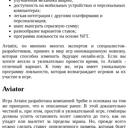
улучшенная механика аварий;
доступность на мобильных устройствах и персональных
компьютерах;
легкая интеграция с другими платформами и
персонализация;
шанс выиграть серьезную сумму;
разнообразие вариантов ставок;
программа лояльности на основе NFT.
Aviatrix, по мнению многих экспертов и специалистов-
разработчиков, привнес в мир игр инновационную новизну,
которая способна изменить будущее онлайн-игр. Если вы
хотите весело и увлекательно провести время, то Aviatrix -
отличный вариант. К тому же, игра имеет уникальную
программу лояльности, которая вознаграждает игроков за их
участие в игре.
Aviator
Игра Aviator разработана компанией Spribe и основана на том
же принципе, что и описанные ранее. В этой доказательно
честной и, при этом, простой и увлекательной игре, гемблеры
должны успеть остановить полет самолета до того, как он
упадет или вылетит за пределы экрана. Но, прежде всего
нужно сделать ставку определенного размера, которая будет