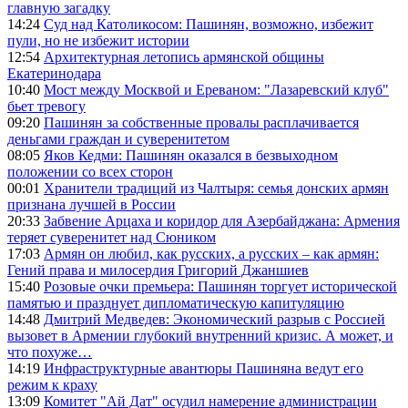
главную загадку
14:24
Суд над Католикосом: Пашинян, возможно, избежит
пули, но не избежит истории
12:54
Архитектурная летопись армянской общины
Екатеринодара
10:40
Мост между Москвой и Ереваном: "Лазаревский клуб"
бьет тревогу
09:20
Пашинян за собственные провалы расплачивается
деньгами граждан и суверенитетом
08:05
Яков Кедми: Пашинян оказался в безвыходном
положении со всех сторон
00:01
Хранители традиций из Чалтыря: семья донских армян
признана лучшей в России
20:33
Забвение Арцаха и коридор для Азербайджана: Армения
теряет суверенитет над Сюником
17:03
Армян он любил, как русских, а русских – как армян:
Гений права и милосердия Григорий Джаншиев
15:40
Розовые очки премьера: Пашинян торгует исторической
памятью и празднует дипломатическую капитуляцию
14:48
Дмитрий Медведев: Экономический разрыв с Россией
вызовет в Армении глубокий внутренний кризис. А может, и
что похуже…
14:19
Инфраструктурные авантюры Пашиняна ведут его
режим к краху
13:09
Комитет "Ай Дат" осудил намерение администрации