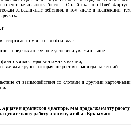
а его счет начисляются бонусы. Онлайн казино Плей Фортуна
рокам за различные действия, в том числе и транзакции, тем
средств.
ус
в ассортиментом игр на любой вкус:
отовы предложить лучшие условия и увлекательное
т фанатов атмосферы винтажных казино;
а с живым крупье, которая покроет все расходы на летний
льствие от взаимодействия со слотами и другими карточными
но.
 Арцахе и армянской Диаспоре. Мы продолжаем эту работу
ы цените нашу работу и хотите, чтобы «Еркрамас»