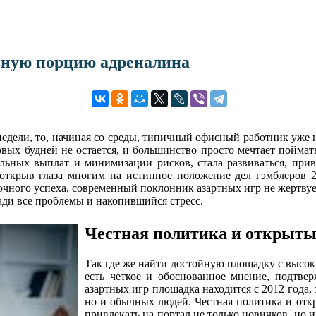
ивную порцию адреналина
недели, то, начиная со среды, типичный офисный работник уже н
ых будней не остается, и большинство просто мечтает поймать
льных выплат и минимизации рисков, стала развиваться, прив
 открыв глаза многим на истинное положение дел гэмблеров 
очного успеха, современный поклонник азартных игр не жертвует 
ади все проблемы и накопившийся стресс.
Честная политика и открыты
Так где же найти достойную площадку с высо
есть четкое и обоснованное мнение, подтве
азартных игр площадка находится с 2012 года, 
но и обычных людей. Честная политика и отк
привлекать на портал не только новичков, но