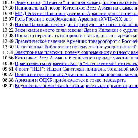
18:10
Энвер-паша, "Немесис" и логика возмездия: Расплата не
17:30
Национальный позор: Католикос Всех Армян на скамье 
16:40
МИД России: Пашинян уготовил Армении роль "низкозат
15:07
Роль России в освобождении Армении (XVIII–XX вв.)
13:36
Никол Пашинян переходит к формуле "вечного" правлен
13:22
Закон силы вместо силы закона: Давид Ишханян о судили
13:08
Попытка переписать историю и стать властью в армянско
12:49
Драматическое падение Армении: товарооборот с Россией
12:30
Электронные библиотеки: почему чтение уходит в онлай
11:28
Электронные платежи: почему современному бизнесу ва
10:56
Католикос Всех Армян и 6 епископов примут участие в п
10:36
Правительство Армении: Когда "естественный" интеллек
09:51
Фронт "НЕТ": Ишхан Сагателян призвал к тотальной моб
09:22
Пешка в игре титанов: Армения платит за провалы ком
08:38
Армения и ОДКБ приближаются к точке невозврата
08:05
Крупнейшая армянская благотворительная организация 