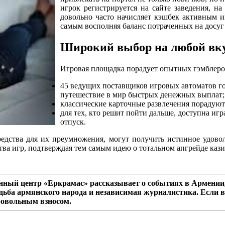
игрок регистрируется на сайте заведения, н
довольно часто начисляет кэшбек активным иг
самым восполняя баланс потраченных на досуг 
Широкий выбор на любой вк
Игровая площадка порадует опытных гэмблеро
45 ведущих поставщиков игровых автоматов г
путешествие в мир быстрых денежных выплат;
классические карточные развлечения порадую
для тех, кто решит пойти дальше, доступна игр
отпуск.
едства для их преумножения, могут получить истинное удово
тва игр, подтверждая тем самым идею о тотальном апгрейде кази
ный центр «Еркрамас» рассказывает о событиях в Армении,
дьба армянского народа и независимая журналистика. Если в
ровольным взносом.