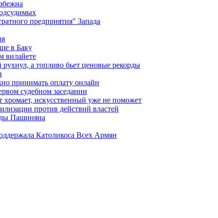
избежна
подсудимых
ратного предприятия" Запада
ия
ще в Баку
м вилайете
 рухнул, а топливо бьет ценовые рекорды
н
жно принимать оплату онлайн
ервом судебном заседании
т хромает, искусственный уже не поможет
илизации против действий властей
анды Пашиняна
поддержала Католикоса Всех Армян