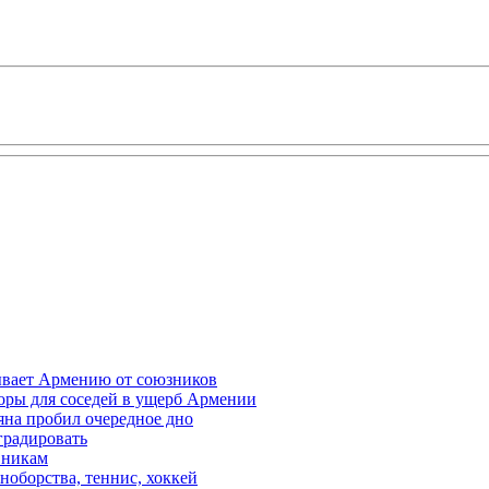
ывает Армению от союзников
оры для соседей в ущерб Армении
яна пробил очередное дно
градировать
вникам
ноборства, теннис, хоккей