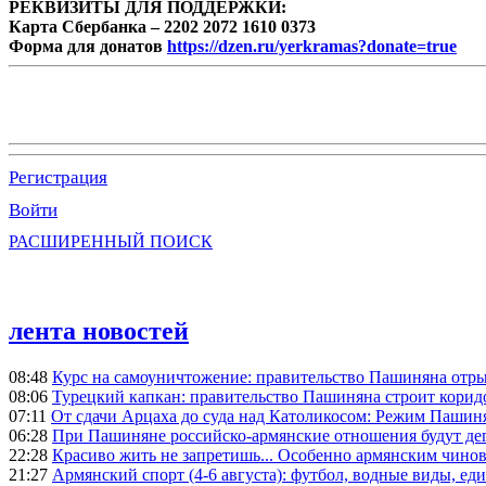
РЕКВИЗИТЫ ДЛЯ ПОДДЕРЖКИ:
Карта Сбербанка – 2202 2072 1610 0373
Форма для донатов
https://dzen.ru/yerkramas?donate=true
Регистрация
Войти
РАСШИРЕННЫЙ ПОИСК
лента новостей
08:48
Курс на самоуничтожение: правительство Пашиняна отр
08:06
Турецкий капкан: правительство Пашиняна строит корид
07:11
От сдачи Арцаха до суда над Католикосом: Режим Пашин
06:28
При Пашиняне российско-армянские отношения будут де
22:28
Красиво жить не запретишь... Особенно армянским чино
21:27
Армянский спорт (4-6 августа): футбол, водные виды, еди