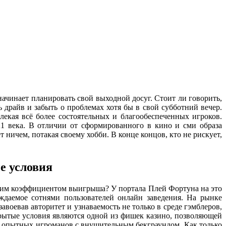
ачинает планировать свой выходной досуг. Стоит ли говорить,
 драйв и забыть о проблемах хотя бы в свой субботний вечер.
лекая всё более состоятельных и благообеспеченных игроков.
21 века. В отличии от сформированного в кино и сми образа
ничем, потакая своему хобби. В конце концов, кто не рискует,
е условия
ким коэффициентом выигрыша? У портала Плей Фортуна на это
рждаемое сотнями пользователей онлайн заведения. На рынке
завоевав авторитет и узнаваемость не только в среде гэмблеров,
рытые условия являются одной из фишек казино, позволяющей
 и опытных игроманов с внушительным бекграундом. Как только