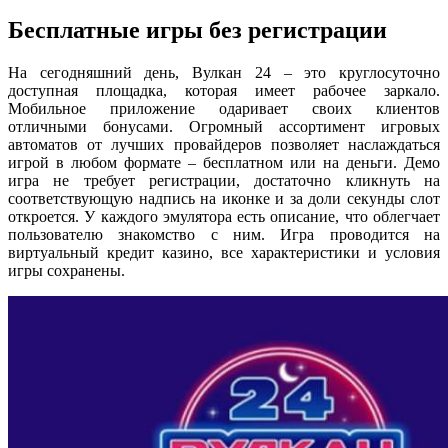
Бесплатные игры без регистрации
На сегодняшний день, Вулкан 24 – это круглосуточно
доступная площадка, которая имеет рабочее заркало.
Мобильное приложение одаривает своих клиентов
отличными бонусами. Огромный ассортимент игровых
автоматов от лучших провайдеров позволяет наслаждаться
игрой в любом формате – бесплатном или на деньги. Демо
игра не требует регистрации, достаточно кликнуть на
соответствующую надпись на иконке и за доли секунды слот
откроется. У каждого эмулятора есть описание, что облегчает
пользователю знакомство с ним. Игра проводится на
виртуальный кредит казино, все характеристики и условия
игры сохранены.