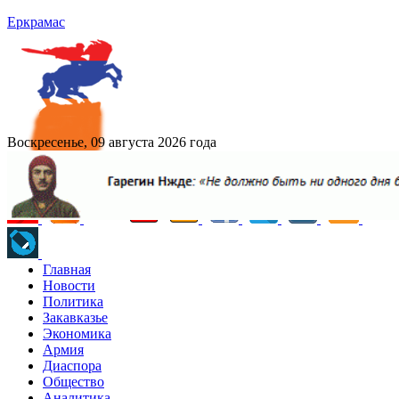
Еркрамас
Воскресенье, 09 августа 2026 года
Главная
Новости
Политика
Закавказье
Экономика
Армия
Диаспора
Общество
Аналитика