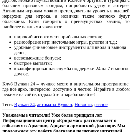
другое. Можно поучаствовать в Колесе Фортуны, в турнирах с
большим призовым фондом, попробовать удачу в лотерее.
Активным игрокам можно претендовать на уровень в высшей
иерархии для игрока, а новички также неплохо будут
обласканы. Если говорить о преимуществах казино, то
наиболее важными являются:
широкий ассортимент прибыльных слотов;
разнообразие игр: настольные игры, рулетка и т.д.;
удобные финансовые инструменты для ввода и вывода
денег;
всевозможные бонусы;
быстрые выплаты;
квалифицированная служба поддержки 24 на 7 и многое
другое.
Клуб Вулкан 24 – лучшее место в виртуальном пространстве,
где всё ярко, интересно, доступно и честно. Играйте в любом
режиме на сайте, отдыхайте и зарабатывайте!
Теги:
Вулкан 24
,
автоматы Вулкан
,
Новости
,
разное
Уважаемые читатели! Уже более тридцати лет
Информационный центр «Еркрамас» рассказывает о
событиях в Армении, Арцахе и армянской Диаспоре. Мы
продолжаем эту работу благодаря поддержке читателей,