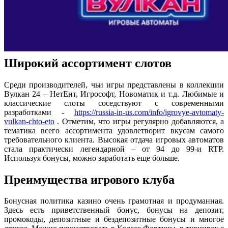
Широкий ассортимент слотов
Среди производителей, чьи игры представлены в коллекции
Вулкан 24 – НетЕнт, Игрософт, Новоматик и т.д. Любимые и
классические слоты соседствуют с современными
разработками -
https://russia-in-us.com/info/igrovye-avtomaty-
vulkan-chto-eto
. Отметим, что игры регулярно добавляются, а
тематика всего ассортимента удовлетворит вкусам самого
требовательного клиента. Высокая отдача игровых автоматов
стала практически легендарной – от 94 до 99-и RTP.
Используя бонусы, можно заработать еще больше.
Преимущества игрового клуба
Бонусная политика казино очень грамотная и продуманная.
Здесь есть приветственный бонус, бонусы на депозит,
промокоды, депозитные и бездепозитные бонусы и многое