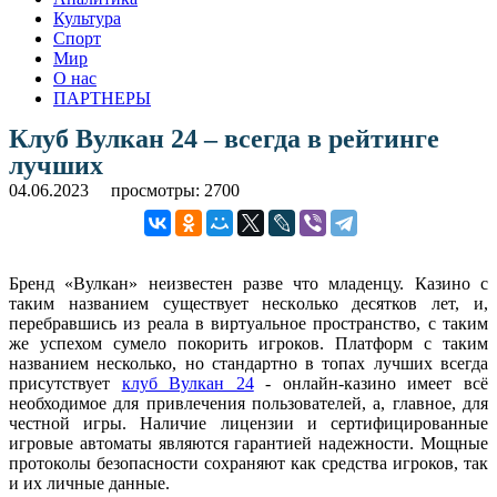
Культура
Спорт
Мир
О нас
ПАРТНЕРЫ
Клуб Вулкан 24 – всегда в рейтинге
лучших
04.06.2023
просмотры: 2700
Бренд «Вулкан» неизвестен разве что младенцу. Казино с
таким названием существует несколько десятков лет, и,
перебравшись из реала в виртуальное пространство, с таким
же успехом сумело покорить игроков. Платформ с таким
названием несколько, но стандартно в топах лучших всегда
присутствует
клуб Вулкан 24
- онлайн-казино имеет всё
необходимое для привлечения пользователей, а, главное, для
честной игры. Наличие лицензии и сертифицированные
игровые автоматы являются гарантией надежности. Мощные
протоколы безопасности сохраняют как средства игроков, так
и их личные данные.