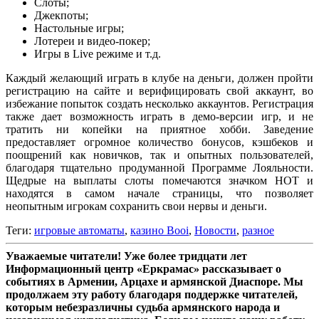
Слоты;
Джекпоты;
Настольные игры;
Лотереи и видео-покер;
Игры в Live режиме и т.д.
Каждый желающий играть в клубе на деньги, должен пройти
регистрацию на сайте и верифицировать свой аккаунт, во
избежание попыток создать несколько аккаунтов. Регистрация
также дает возможность играть в демо-версии игр, и не
тратить ни копейки на приятное хобби. Заведение
предоставляет огромное количество бонусов, кэшбеков и
поощрений как новичков, так и опытных пользователей,
благодаря тщательно продуманной Программе Лояльности.
Щедрые на выплаты слоты помечаются значком HOT и
находятся в самом начале страницы, что позволяет
неопытным игрокам сохранить свои нервы и деньги.
Теги:
игровые автоматы
,
​казино​ Booi
,
Новости
,
разное
Уважаемые читатели! Уже более тридцати лет
Информационный центр «Еркрамас» рассказывает о
событиях в Армении, Арцахе и армянской Диаспоре. Мы
продолжаем эту работу благодаря поддержке читателей,
которым небезразличны судьба армянского народа и