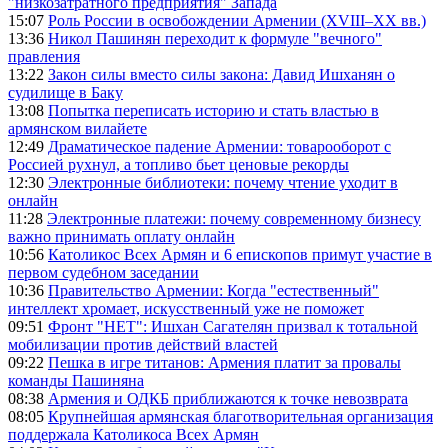
"низкозатратного предприятия" Запада
15:07
Роль России в освобождении Армении (XVIII–XX вв.)
13:36
Никол Пашинян переходит к формуле "вечного"
правления
13:22
Закон силы вместо силы закона: Давид Ишханян о
судилище в Баку
13:08
Попытка переписать историю и стать властью в
армянском вилайете
12:49
Драматическое падение Армении: товарооборот с
Россией рухнул, а топливо бьет ценовые рекорды
12:30
Электронные библиотеки: почему чтение уходит в
онлайн
11:28
Электронные платежи: почему современному бизнесу
важно принимать оплату онлайн
10:56
Католикос Всех Армян и 6 епископов примут участие в
первом судебном заседании
10:36
Правительство Армении: Когда "естественный"
интеллект хромает, искусственный уже не поможет
09:51
Фронт "НЕТ": Ишхан Сагателян призвал к тотальной
мобилизации против действий властей
09:22
Пешка в игре титанов: Армения платит за провалы
команды Пашиняна
08:38
Армения и ОДКБ приближаются к точке невозврата
08:05
Крупнейшая армянская благотворительная организация
поддержала Католикоса Всех Армян