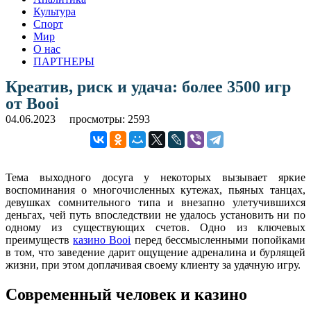
Культура
Спорт
Мир
О нас
ПАРТНЕРЫ
Креатив, риск и удача: более 3500 игр
от Booi
04.06.2023
просмотры: 2593
Тема выходного досуга у некоторых вызывает яркие
воспоминания о многочисленных кутежах, пьяных танцах,
девушках сомнительного типа и внезапно улетучившихся
деньгах, чей путь впоследствии не удалось установить ни по
одному из существующих счетов. Одно из ключевых
преимуществ
казино Booi
перед бессмысленными попойками
в том, что заведение дарит ощущение адреналина и бурлящей
жизни, при этом доплачивая своему клиенту за удачную игру.
Современный человек и казино