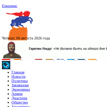
Еркрамас
Четверг, 06 августа 2026 года
Главная
Новости
Политика
Закавказье
Экономика
Армия
Диаспора
Общество
Аналитика