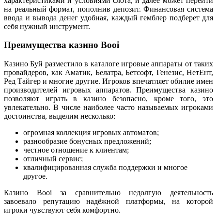
характеристиками и условиями слота, и далее может перейти
на реальный формат, пополнив депозит. Финансовая система
ввода и вывода денег удобная, каждый гемблер подберет для
себя нужный инструмент.
Преимущества казино Booi
Казино Буй разместило в каталоге игровые аппараты от таких
провайдеров, как Аматик, Белатра, Бетсофт, Генезис, НетЕнт,
Ред Тайгер и многие другие. Игроков впечатляет обилие имен
производителей игровых аппаратов. Преимущества казино
позволяют играть в казино безопасно, кроме того, это
увлекательно. В числе наиболее часто называемых игроками
достоинства, выделим несколько:
огромная коллекция игровых автоматов;
разнообразие бонусных предложений;
честное отношение к клиентам;
отличный сервис;
квалифицированная служба поддержки и многое
другое.
Казино Booi за сравнительно недолгую деятельность
завоевало репутацию надёжной платформы, на которой
игроки чувствуют себя комфортно.