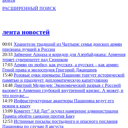
Войти
РАСШИРЕННЫЙ ПОИСК
лента новостей
00:01
Хранители традиций из Чалтыря: семья донских армян
признана лучшей в России
20:33
Забвение Арцаха и коридор для Азербайджана: Армения
теряет суверенитет над Сюником
17:03
Армян он любил, как русских, а русских – как армян:
Гений права и милосердия Григорий Джаншиев
15:40
Розовые очки премьера: Пашинян торгует исторической
памятью и празднует дипломатическую капитуляцию
14:48
Дмитрий Медведев: Экономический разрыв с Россией
вызовет в Армении глубокий внутренний кризис. А может, и
что похуже…
14:19
Инфраструктурные авантюры Пашиняна ведут его
режим к краху
13:09
Комитет "Ай Дат" осудил намерение администрации
Трампа обойти санкции против Баку
12:53
Истинные посылы постыдного и опасного послания
Пашиняна по случаю 8 августа