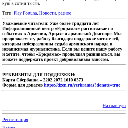
куш в сотни тысяч.
Теги:
Play Fortuna
,
Новости
,
разное
Уважаемые читатели! Уже более тридцати лет
Информационный центр «Еркрамас» рассказывает о
событиях в Армении, Арцахе и армянской Диаспоре. Мы
продолжаем эту работу благодаря поддержке читателей,
которым небезразличны судьба армянского народа и
независимая журналистика. Если вы цените нашу работу
и хотите, чтобы «Еркрамас» продолжал развиваться, вы
можете поддержать проект добровольным взносом.
РЕКВИЗИТЫ ДЛЯ ПОДДЕРЖКИ:
Карта Сбербанка – 2202 2072 1610 0373
Форма для донатов
https://dzen.ru/yerkramas?donate=true
На главную
Регистрация