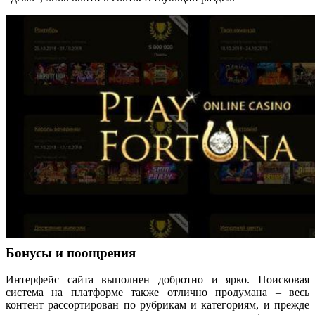
Бонусы и поощрения
Интерфейс сайта выполнен добротно и ярко. Поисковая
система на платформе также отлично продумана – весь
контент рассортирован по рубрикам и категориям, и прежде