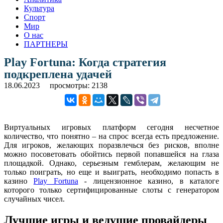
Культура
Спорт
Мир
О нас
ПАРТНЕРЫ
Play Fortuna: Когда стратегия
подкреплена удачей
18.06.2023
просмотры: 2138
Виртуальных игровых платформ сегодня несчетное
количество, что понятно – на спрос всегда есть предложение.
Для игроков, желающих поразвлечься без рисков, вполне
можно посоветовать обойтись первой попавшейся на глаза
площадкой. Однако, серьезным гемблерам, желающим не
только поиграть, но еще и выиграть, необходимо попасть в
казино
Play Fortuna
- лицензионное казино, в каталоге
которого только сертифицированные слоты с генератором
случайных чисел.
Лучшие игры и ведущие провайдеры