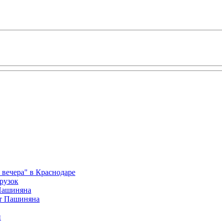
вечера" в Краснодаре
рузок
 Пашиняна
от Пашиняна
и