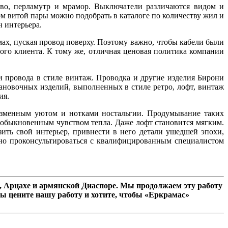
ево, перламутр и мрамор. Выключатели различаются видом и
м витой пары можно подобрать в каталоге по количеству жил и
н интерьера.
ах, пуская провод поверху. Поэтому важно, чтобы кабели были
ого клиента. К тому же, отличная ценовая политика компании
и провода в стиле винтаж. Проводка и другие изделия Бирони
тановочных изделий, выполненных в стиле ретро, лофт, винтаж
ия.
еизменным уютом и нотками ностальгии. Продумывание таких
необыкновенным чувством тепла. Даже лофт становится мягким.
ить свой интерьер, привнести в него детали ушедшей эпохи,
ожно проконсультироваться с квалифицированным специалистом
 Арцахе и армянской Диаспоре. Мы продолжаем эту работу
ы цените нашу работу и хотите, чтобы «Еркрамас»