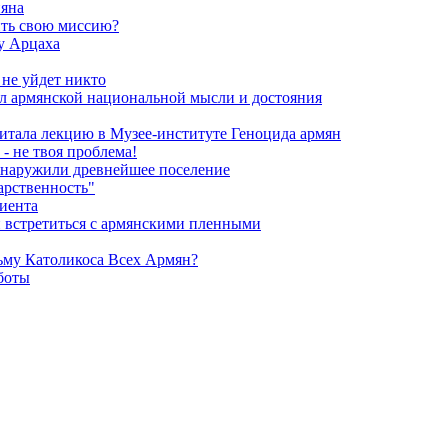
яна
ить свою миссию?
у Арцаха
 не уйдет никто
л армянской национальной мысли и достояния
итала лекцию в Музее-институте Геноцида армян
- не твоя проблема!
обнаружили древнейшее поселение
арственность"
риента
и встретиться с армянскими пленными
ьму Католикоса Всех Армян?
боты