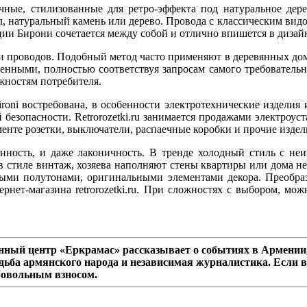
очные, стилизованные для ретро-эффекта под натуральное дер
, натуральный камень или дерево. Провода с классическим видо
ции Бирони сочетается между собой и отлично впишется в дизай
и проводов. Подобный метод часто применяют в деревянных дом
енными, полностью соответствуя запросам самого требовательн
жностям потребителя.
roni востребована, в особенности электротехнические изделия 
безопасности. Retrorozetki.ru занимается продажами электроус
енте розетки, выключатели, распаечные коробки и прочие издел
анность, и даже лаконичность. В тренде холодный стиль с н
 в стиле винтаж, хозяева наполняют стены квартиры или дома 
ыми полутонами, оригинальными элементами декора. Преобраз
рнет-магазина retrorozetki.ru. При сложностях с выбором, м
ный центр «Еркрамас» рассказывает о событиях в Армении,
дьба армянского народа и независимая журналистика. Если в
ровольным взносом.