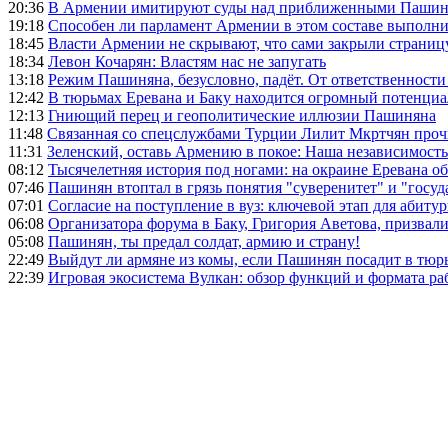
20:36
В Армении имитируют суды над приближенными Пашин
19:18
Способен ли парламент Армении в этом составе выполн
18:45
Власти Армении не скрывают, что сами закрыли страниц
18:34
Левон Кочарян: Властям нас не запугать
13:18
Режим Пашиняна, безусловно, падёт. От ответственности
12:42
В тюрьмах Еревана и Баку находится огромный потенциа
12:13
Гниющий перец и геополитические иллюзии Пашиняна
11:48
Связанная со спецслужбами Турции Лилит Мкртчян проч
11:31
Зеленский, оставь Армению в покое: Наша независимость 
08:12
Тысячелетняя история под ногами: на окраине Еревана 
07:46
Пашинян втоптал в грязь понятия "суверенитет" и "госуд
07:01
Согласие на поступление в вуз: ключевой этап для абиту
06:08
Организатора форума в Баку, Григория Аветова, призвал
05:08
Пашинян, ты предал солдат, армию и страну!
22:49
Выйдут ли армяне из комы, если Пашинян посадит в тюр
22:39
Игровая экосистема Вулкан: обзор функций и формата ра