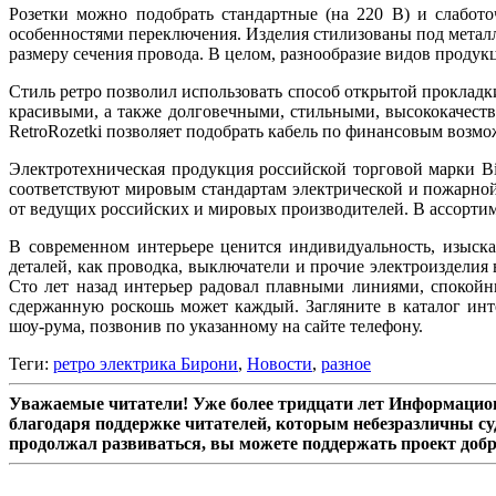
Розетки можно подобрать стандартные (на 220 В) и слабот
особенностями переключения. Изделия стилизованы под металл
размеру сечения провода. В целом, разнообразие видов продук
Стиль ретро позволил использовать способ открытой прокладк
красивыми, а также долговечными, стильными, высококачеств
RetroRozetki позволяет подобрать кабель по финансовым возмо
Электротехническая продукция российской торговой марки Bi
соответствуют мировым стандартам электрической и пожарной 
от ведущих российских и мировых производителей. В ассортим
В современном интерьере ценится индивидуальность, изыск
деталей, как проводка, выключатели и прочие электроизделия
Сто лет назад интерьер радовал плавными линиями, спокойн
сдержанную роскошь может каждый. Загляните в каталог инте
шоу-рума, позвонив по указанному на сайте телефону.
Теги:
ретро электрика Бирони
,
Новости
,
разное
Уважаемые читатели! Уже более тридцати лет Информацион
благодаря поддержке читателей, которым небезразличны су
продолжал развиваться, вы можете поддержать проект доб