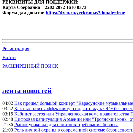
РЕКВИЗИТЫ ДЛЯ ПОДДЕРЖКИ:
Карта Сбербанка – 2202 2072 1610 0373
Форма для донатов
https://dzen.ru/yerkramas?donate=true
Регистрация
Войти
РАСШИРЕННЫЙ ПОИСК
лента новостей
04:02
Как прошел большой концерт "Карасунские музыкальные 
03:52
Как выстроить эффективную подготовку к ОГЭ без перег
03:15
Кабинет застоя или Управленческая кома правительства
02:48
Цифровая капитуляция Армении или "Троянский конь" 
21:36
Рынок упаковки для напитков: требования бизнеса
21:00
Роль личной охраны в современной системе безопасност