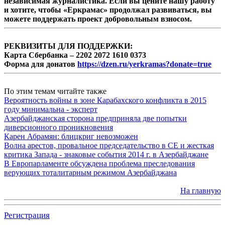
независимая журналистика. Если вы цените нашу работу
и хотите, чтобы «Еркрамас» продолжал развиваться, вы
можете поддержать проект добровольным взносом.
РЕКВИЗИТЫ ДЛЯ ПОДДЕРЖКИ:
Карта Сбербанка – 2202 2072 1610 0373
Форма для донатов
https://dzen.ru/yerkramas?donate=true
По этим темам читайте также
Вероятность войны в зоне Карабахского конфликта в 2015
году минимальна - эксперт
Азербайджанская сторона предприняла две попытки
диверсионного проникновения
Карен Абрамян: блицкриг невозможен
Волна арестов, провальное председательство в СЕ и жесткая
критика Запада - знаковые события 2014 г. в Азербайджане
В Европарламенте обсуждена проблема преследования
верующих тоталитарным режимом Азербайджана
На главную
Регистрация