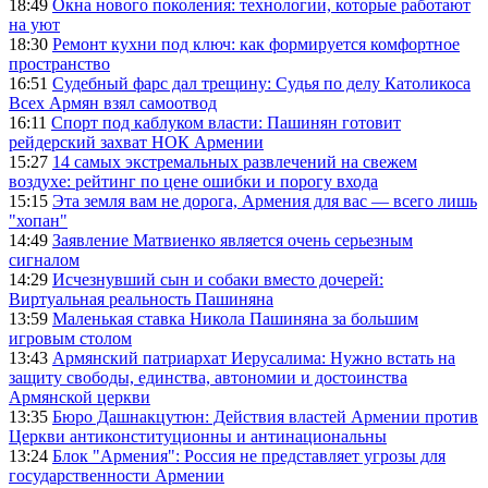
18:49
Окна нового поколения: технологии, которые работают
на уют
18:30
Ремонт кухни под ключ: как формируется комфортное
пространство
16:51
Судебный фарс дал трещину: Судья по делу Католикоса
Всех Армян взял самоотвод
16:11
Спорт под каблуком власти: Пашинян готовит
рейдерский захват НОК Армении
15:27
14 самых экстремальных развлечений на свежем
воздухе: рейтинг по цене ошибки и порогу входа
15:15
Эта земля вам не дорога, Армения для вас — всего лишь
"хопан"
14:49
Заявление Матвиенко является очень серьезным
сигналом
14:29
Исчезнувший сын и собаки вместо дочерей:
Виртуальная реальность Пашиняна
13:59
Маленькая ставка Никола Пашиняна за большим
игровым столом
13:43
Армянский патриархат Иерусалима: Нужно встать на
защиту свободы, единства, автономии и достоинства
Армянской церкви
13:35
Бюро Дашнакцутюн: Действия властей Армении против
Церкви антиконституционны и антинациональны
13:24
Блок "Армения": Россия не представляет угрозы для
государственности Армении