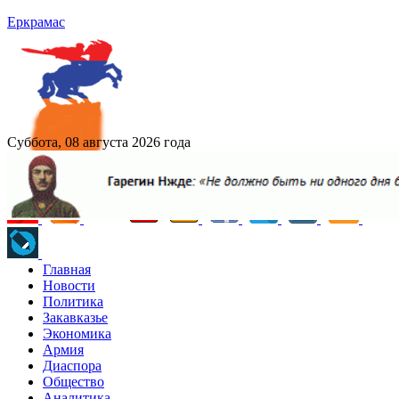
Еркрамас
Суббота, 08 августа 2026 года
Главная
Новости
Политика
Закавказье
Экономика
Армия
Диаспора
Общество
Аналитика