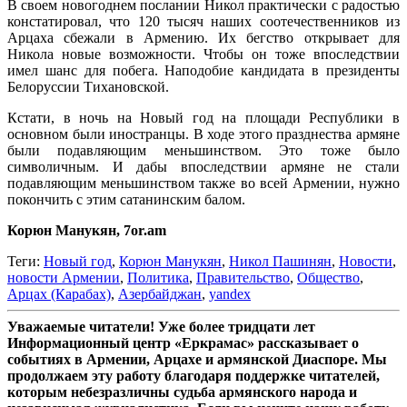
В своем новогоднем послании Никол практически с радостью
констатировал, что 120 тысяч наших соотечественников из
Арцаха сбежали в Армению. Их бегство открывает для
Никола новые возможности. Чтобы он тоже впоследствии
имел шанс для побега. Наподобие кандидата в президенты
Белоруссии Тихановской.
Кстати, в ночь на Новый год на площади Республики в
основном были иностранцы. В ходе этого празднества армяне
были подавляющим меньшинством. Это тоже было
символичным. И дабы впоследствии армяне не стали
подавляющим меньшинством также во всей Армении, нужно
покончить с этим сатанинским балом.
Корюн Манукян, 7or.am
Теги:
Новый год
,
Корюн Манукян
,
Никол Пашинян
,
Новости
,
новости Армении
,
Политика
,
Правительство
,
Общество
,
Арцах (Карабах)
,
Азербайджан
,
yandex
Уважаемые читатели! Уже более тридцати лет
Информационный центр «Еркрамас» рассказывает о
событиях в Армении, Арцахе и армянской Диаспоре. Мы
продолжаем эту работу благодаря поддержке читателей,
которым небезразличны судьба армянского народа и