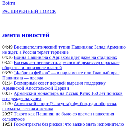
Войти
РАСШИРЕННЫЙ ПОИСК
лента новостей
04:49
Внешнеполитический тупик Пашиняна: Запад Армению
не ждет, а Россия теряет терпение
04:16
Война Пашиняна с Арцахом идет даже на стадионах
03:55
Восемь лет ненависти: армянский режиссер о расколе
общества и произволе властей
03:30
"Фабрика фейков" — в парламенте или Главный враг
Пашиняна — правда
01:14
Всемирный совет церквей выразил поддержку
Армянской Апостольской Церкви
00:17
Армянский монастырь на Иссык-Куле: 160 лет поисков
и надежды на успех
21:30
Армянский спорт (7 августа): футбол, единоборства,
шахматы, легкая атлетика
20:37
Такого как Пашинян не было со времен нашествия
сельджуков
19:51
Госконтракты без рисков: что важно знать исполнителю