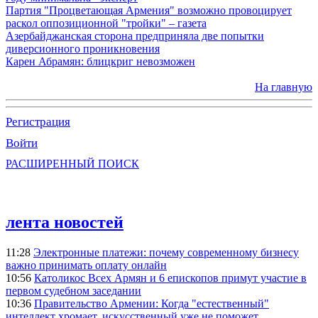
Партия "Процветающая Армения" возможно провоцирует
раскол оппозиционной "тройки" – газета
Азербайджанская сторона предприняла две попытки
диверсионного проникновения
Карен Абрамян: блицкриг невозможен
На главную
Регистрация
Войти
РАСШИРЕННЫЙ ПОИСК
лента новостей
11:28
Электронные платежи: почему современному бизнесу
важно принимать оплату онлайн
10:56
Католикос Всех Армян и 6 епископов примут участие в
первом судебном заседании
10:36
Правительство Армении: Когда "естественный"
интеллект хромает, искусственный уже не поможет