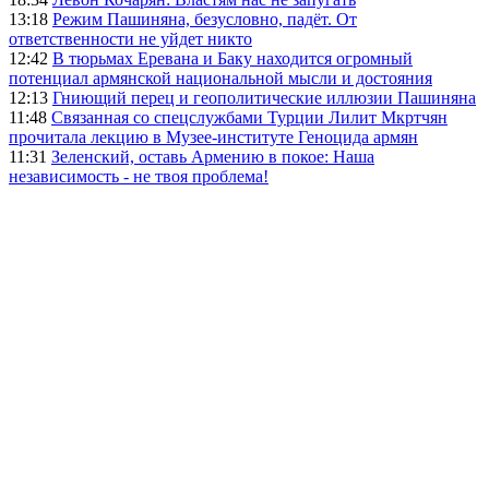
13:18
Режим Пашиняна, безусловно, падёт. От
ответственности не уйдет никто
12:42
В тюрьмах Еревана и Баку находится огромный
потенциал армянской национальной мысли и достояния
12:13
Гниющий перец и геополитические иллюзии Пашиняна
11:48
Связанная со спецслужбами Турции Лилит Мкртчян
прочитала лекцию в Музее-институте Геноцида армян
11:31
Зеленский, оставь Армению в покое: Наша
независимость - не твоя проблема!