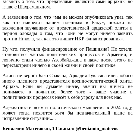
заявлять о том, что предателями являются сами арцахцы во
главе с Шахраманяном.
А заявления о том, что «мы не можем опубликовать указ, так
как это навредит нашим пленным в Баку», похожи на
заявления звучавщие от представителей арцахской элиты в
период блокады о том, что «они не могут ничего заявить
против Никола, так как это лишит НКР финансирования».
Ну что, получили финансирование от Пашиняна? Не хотели
становиться частью политических процессов в Армении, и
логично стали частью Азербайджана и даже после этого не
пересмотрели ничего в своей жизни и своей политике.
Алиев не вернёт Бако Саакяна, Аркадия Гукасяна или любого
иного пленного представителя военно-политической элиты
Арцаха. Если вы думаете иначе, значит вы ничего не
понимаете в политике, более того - ваше участие в
политических процессах несёт в себе угрозу для всех нас.
Адекватности всем и политического мышления в 2024 году,
может тогда появится хотя бы незначительный шанс на
исправление ситуации.....
Бениамин Матевосян, ТГ-канал: @beniamin_matevos