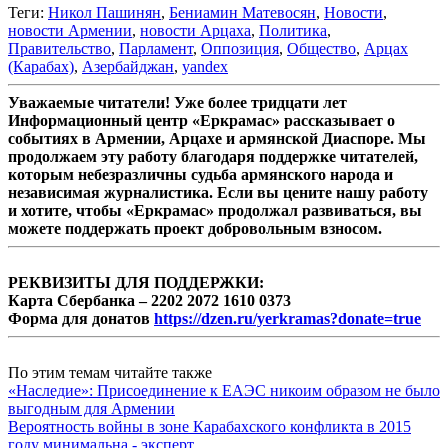
Теги:
Никол Пашинян
,
Бениамин Матевосян
,
Новости
,
новости Армении
,
новости Арцаха
,
Политика
,
Правительство
,
Парламент
,
Оппозиция
,
Общество
,
Арцах
(Карабах)
,
Азербайджан
,
yandex
Уважаемые читатели! Уже более тридцати лет
Информационный центр «Еркрамас» рассказывает о
событиях в Армении, Арцахе и армянской Диаспоре. Мы
продолжаем эту работу благодаря поддержке читателей,
которым небезразличны судьба армянского народа и
независимая журналистика. Если вы цените нашу работу
и хотите, чтобы «Еркрамас» продолжал развиваться, вы
можете поддержать проект добровольным взносом.
РЕКВИЗИТЫ ДЛЯ ПОДДЕРЖКИ:
Карта Сбербанка – 2202 2072 1610 0373
Форма для донатов
https://dzen.ru/yerkramas?donate=true
По этим темам читайте также
«Наследие»: Присоединение к ЕАЭС никоим образом не было
выгодным для Армении
Вероятность войны в зоне Карабахского конфликта в 2015
году минимальна - эксперт