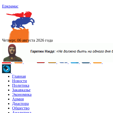
Еркрамас
Четверг, 06 августа 2026 года
Главная
Новости
Политика
Закавказье
Экономика
Армия
Диаспора
Общество
Аналитика