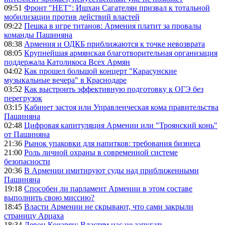
09:51
Фронт "НЕТ": Ишхан Сагателян призвал к тотальной
мобилизации против действий властей
09:22
Пешка в игре титанов: Армения платит за провалы
команды Пашиняна
08:38
Армения и ОДКБ приближаются к точке невозврата
08:05
Крупнейшая армянская благотворительная организация
поддержала Католикоса Всех Армян
04:02
Как прошел большой концерт "Карасунские
музыкальные вечера" в Краснодаре
03:52
Как выстроить эффективную подготовку к ОГЭ без
перегрузок
03:15
Кабинет застоя или Управленческая кома правительства
Пашиняна
02:48
Цифровая капитуляция Армении или "Троянский конь"
от Пашиняна
21:36
Рынок упаковки для напитков: требования бизнеса
21:00
Роль личной охраны в современной системе
безопасности
20:36
В Армении имитируют суды над приближенными
Пашиняна
19:18
Способен ли парламент Армении в этом составе
выполнить свою миссию?
18:45
Власти Армении не скрывают, что сами закрыли
страницу Арцаха
18:34
Левон Кочарян: Властям нас не запугать