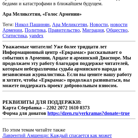
бедами и катастрофами в ближайшем будущем.
Ара Меликсетян, «Голос Армении»
Теги:
Никол Пашинян
,
Ара Меликсетян
,
Новости
,
новости
Армении
,
Политика
,
Правительство
,
Миграция
,
Общество
,
Статистика
,
yandex
Уважаемые читатели! Уже более тридцати лет
Информационный центр «Еркрамас» рассказывает о
событиях в Армении, Арцахе и армянской Диаспоре. Мы
продолжаем эту работу благодаря поддержке читателей,
которым небезразличны судьба армянского народа и
независимая журналистика. Если вы цените нашу работу
и хотите, чтобы «Еркрамас» продолжал развиваться, вы
можете поддержать проект добровольным взносом.
РЕКВИЗИТЫ ДЛЯ ПОДДЕРЖКИ:
Карта Сбербанка – 2202 2072 1610 0373
Форма для донатов
https://dzen.ru/yerkramas?donate=true
По этим темам читайте также
Лаврентий Амшенци: Каждый спасается как может