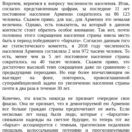
Впрочем, вернемся к вопросу численности населения. Итак,
согласно представленным цифрам, за последние 11 лет
постоянное население Армении сократилось на 86 123
человека. Скажем прямо, для нас, для Армении это немалая
величина. Однако, есть показатель, на который в данном
контексте стоит обратить особое внимание. Так вот, почти
половина этого сокращения населения страны имела место
быть в период победившего «бархата». Согласно данным того
же статистического комитета, в 2018 году численность
населения Армении составляла 2 млн 972 тысячи человек. То
есть, менее чем за 5 лет постоянное население страны
сократилось на 40 тысяч человек. Скажем прямо, это
достаточно высокий темп сокращения даже по сравнению с
предыдущими периодами. Но еще более впечатляющим он
выглядит на фоне, повторюсь, провозглашенной
суперамбициозной задачи по увеличению населения страны
почти в два раза в течение 30 лет.
Конечно, эта власть никогда не признает очередное свое
фиаско. Она не признает, что в демонтируемой ею Армении
все больше граждан страны предпочитают не жить. Если
несколько лет назад были люди, которые с «бархатом»
связывали надежды на светлое будущее, то теперь тот же
«бархат» ассоциируется с темным, трагическим недалеким
прошлым, колоссальными потерями и прогнозируемыми