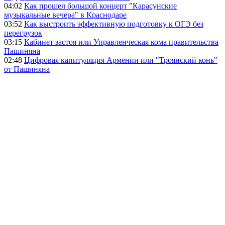
04:02
Как прошел большой концерт "Карасунские
музыкальные вечера" в Краснодаре
03:52
Как выстроить эффективную подготовку к ОГЭ без
перегрузок
03:15
Кабинет застоя или Управленческая кома правительства
Пашиняна
02:48
Цифровая капитуляция Армении или "Троянский конь"
от Пашиняна