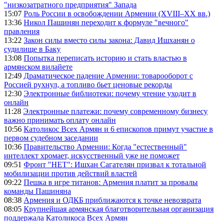
"низкозатратного предприятия" Запада
15:07
Роль России в освобождении Армении (XVIII–XX вв.)
13:36
Никол Пашинян переходит к формуле "вечного"
правления
13:22
Закон силы вместо силы закона: Давид Ишханян о
судилище в Баку
13:08
Попытка переписать историю и стать властью в
армянском вилайете
12:49
Драматическое падение Армении: товарооборот с
Россией рухнул, а топливо бьет ценовые рекорды
12:30
Электронные библиотеки: почему чтение уходит в
онлайн
11:28
Электронные платежи: почему современному бизнесу
важно принимать оплату онлайн
10:56
Католикос Всех Армян и 6 епископов примут участие в
первом судебном заседании
10:36
Правительство Армении: Когда "естественный"
интеллект хромает, искусственный уже не поможет
09:51
Фронт "НЕТ": Ишхан Сагателян призвал к тотальной
мобилизации против действий властей
09:22
Пешка в игре титанов: Армения платит за провалы
команды Пашиняна
08:38
Армения и ОДКБ приближаются к точке невозврата
08:05
Крупнейшая армянская благотворительная организация
поддержала Католикоса Всех Армян