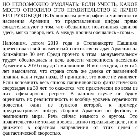
НО НЕВОЗМОЖНО УМОЛЧАТЬ: ЕСЛИ УЧЕСТЬ, КАКОЕ
МЕСТО ОТВОДИЛО ЭТО ПРАВИТЕЛЬСТВО И ЛИЧНО
ЕГО РУКОВОДИТЕЛЬ вопросам демографии и численности
населения Армении, то представленные цифры прямо
свидетельствуют о том, что обещанных позитивных сдвигов
здесь, мягко говоря, нет. А между прочим обещались «горы».
Напомним, летом 2019 года в Степанакерте Пашинян
презентовал свой знаменитый список сверхзадач Армении на
ближайшие 30 лет. Среди прочего в этом «монументальном
труде» обозначалась и цель довести численность населения
Армении к 2050 году до 5 миллионов. И вот сегодня, спустя 5
лет выясняется, что страна столь же далека от заявленной
планки, как и годы назад. В принципе, это вовсе не удивляет.
Если вспомнить весь список пашиняновских фантастических
сверхзадач на 30 лет, то окажется, что практически по всем из
них зафиксирован регресс. В данном случае не будем
оценивать их реалистичность и вообще уровень серьезности
повестки, один из пунктов которой, к примеру,
предусматривает победу сборной Армении по футболу в
чемпионате мира. Речь сейчас немного о другом. Это
правительство не только провозгласило нереальные цели, но и
движется в обратном направлении от этих целей с
фантастической скоростью.