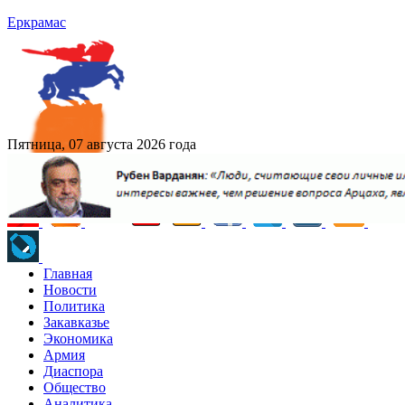
Еркрамас
Пятница, 07 августа 2026 года
Главная
Новости
Политика
Закавказье
Экономика
Армия
Диаспора
Общество
Аналитика