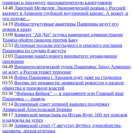
памятью и празднует дипломатическую капитуляцию
14:48
Дмитрий Медведев: Экономический разрыв с Россией
вызовет в Армении глубокий внутренний кризис. А может, и
что похуже…
14:19
Инфраструктурные авантюры Пашиняна ведут его
режим к краху
13:09
Комитет "Ай Дат" осудил намерение администрации
Трампа обойти санкции против Баку
12:53
Истинные посылы постыдного и опасного послания
Пашиняна по случаю 8 августа
12:03
Пашинян нашёл нового виноватого: неожиданное
признание
04:49
Внешнеполитический тупик Пашиняна: Запад Армению
не ждет, а Россия теряет терпение
04:16
Война Пашиняна с Арцахом идет даже на стадионах
03:55
Восемь лет ненависти: армянский режиссер о расколе
общества и произволе властей
03:30
"Фабрика фейков" — в парламенте или Главный враг
Пашиняна — правда
01:14
Всемирный совет церквей выразил поддержку
Армянской Апостольской Церкви
00:17
Армянский монастырь на Иссык-Куле: 160 лет поисков
и надежды на успех
21:30
Армянский спорт (7 августа): футбол, единоборства,
шахматы, легкая атлетика