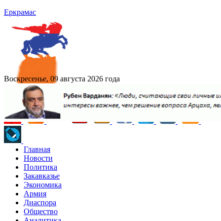
Еркрамас
Воскресенье, 09 августа 2026 года
Главная
Новости
Политика
Закавказье
Экономика
Армия
Диаспора
Общество
Аналитика