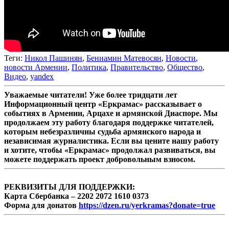
Теги:
Никол Пашинян
,
Бениамин Матевосян
,
Новости
,
новости Армении
,
Политика
,
Правительство
,
Общество
,
Видео
,
yandex
Уважаемые читатели! Уже более тридцати лет
Информационный центр «Еркрамас» рассказывает о
событиях в Армении, Арцахе и армянской Диаспоре. Мы
продолжаем эту работу благодаря поддержке читателей,
которым небезразличны судьба армянского народа и
независимая журналистика. Если вы цените нашу работу
и хотите, чтобы «Еркрамас» продолжал развиваться, вы
можете поддержать проект добровольным взносом.
РЕКВИЗИТЫ ДЛЯ ПОДДЕРЖКИ:
Карта Сбербанка – 2202 2072 1610 0373
Форма для донатов
https://dzen.ru/yerkramas?donate=true