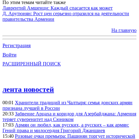
По этим темам читайте также
Лаврентий Амшенци: Каждый спасается как может
Д. Арутюнян: Рост цен серьезно отразился на деятельности
правительства Армении
На главную
Регистрация
Войти
РАСШИРЕННЫЙ ПОИСК
лента новостей
00:01
Хранители традиций из Чалтыря: семья донских армян
признана лучшей в России
20:33
Забвение Арцаха и коридор для Азербайджана: Армения
теряет суверенитет над Сюником
17:03
Армян он любил, как русских, а русских – как армян:
Гений права и милосердия Григорий Джаншиев
15:40
Розовые очки премьера: Пашинян торгует исторической