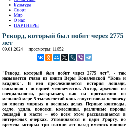
Культура
Спорт
Мир
О нас
ПАРТНЕРЫ
Рекорд, который был побит через 2775
лет
09.01.2024
просмотры: 11652
"Рекорд, который был побит через 2775 лет", - так
называется глава из книги Веры Ковалевской "Конь и
всадник". В ней прослеживается история лошади,
связанная с историей человечества. Автор, археолог по
специальности, раскрывает, как на протяжении по
меньшей мере 5 тысячелетий конь сопутствовал человеку
во многих мирных и военных делах. Первые коневоды,
седло, удила, повозки, колесницы, различные породы
лошадей и масти – обо всем этом рассказывается в
интересных очерках. Упоминаются и цари Урарту, во
времена которых три тысячи лет назад имелись конные