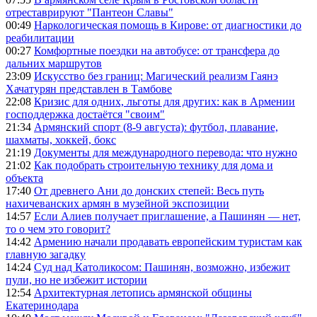
отреставрируют "Пантеон Славы"
00:49
Наркологическая помощь в Кирове: от диагностики до
реабилитации
00:27
Комфортные поездки на автобусе: от трансфера до
дальних маршрутов
23:09
Искусство без границ: Магический реализм Гаянэ
Хачатурян представлен в Тамбове
22:08
Кризис для одних, льготы для других: как в Армении
господдержка достаётся "своим"
21:34
Армянский спорт (8-9 августа): футбол, плавание,
шахматы, хоккей, бокс
21:19
Документы для международного перевода: что нужно
21:02
Как подобрать строительную технику для дома и
объекта
17:40
От древнего Ани до донских степей: Весь путь
нахичеванских армян в музейной экспозиции
14:57
Если Алиев получает приглашение, а Пашинян — нет,
то о чем это говорит?
14:42
Армению начали продавать европейским туристам как
главную загадку
14:24
Суд над Католикосом: Пашинян, возможно, избежит
пули, но не избежит истории
12:54
Архитектурная летопись армянской общины
Екатеринодара