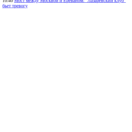
10:40
Мост между Москвой и Ереваном: "Лазаревский клуб"
бьет тревогу