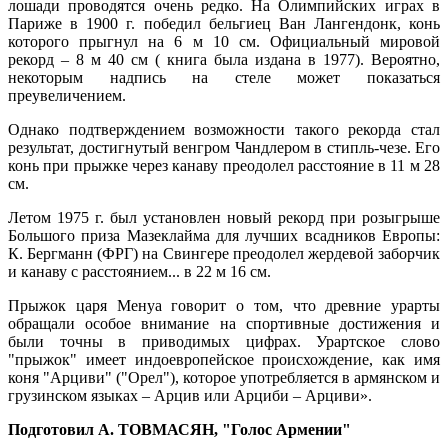
лошади проводятся очень редко. На Олимпийских играх в
Париже в 1900 г. победил бельгиец Ван Лангендонк, конь
которого прыгнул на 6 м 10 см. Официальный мировой
рекорд – 8 м 40 см ( книга была издана в 1977). Вероятно,
некоторым надпись на стеле может показаться
преувеличением.
Однако подтверждением возможности такого рекорда стал
результат, достигнутый венгром Чандлером в стипль-чезе. Его
конь при прыжке через канаву преодолел расстояние в 11 м 28
см.
Летом 1975 г. был установлен новый рекорд при розыгрыше
Большого приза Мазеклайма для лучших всадников Европы:
К. Бергманн (ФРГ) на Свингере преодолел жердевой заборчик
и канаву с расстоянием... в 22 м 16 см.
Прыжок царя Менуа говорит о том, что древние урарты
обращали особое внимание на спортивные достижения и
были точны в приводимых цифрах. Урартское слово
"прыжок" имеет индоевропейское происхождение, как имя
коня "Арциви" ("Орел"), которое употребляется в армянском и
грузинском языках – Арцив или Арциби – Арциви».
Подготовил А. ТОВМАСЯН, "Голос Армении"