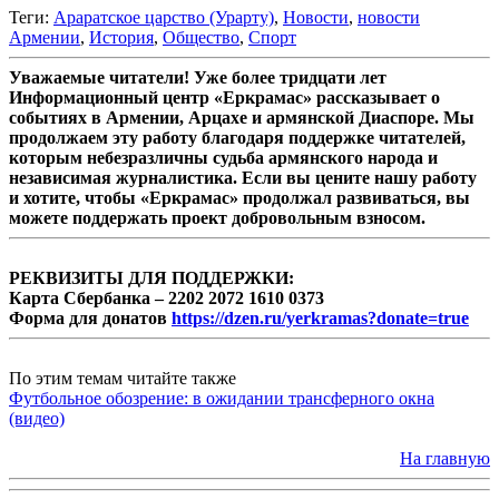
Теги:
Араратское царство (Урарту)
,
Новости
,
новости
Армении
,
История
,
Общество
,
Спорт
Уважаемые читатели! Уже более тридцати лет
Информационный центр «Еркрамас» рассказывает о
событиях в Армении, Арцахе и армянской Диаспоре. Мы
продолжаем эту работу благодаря поддержке читателей,
которым небезразличны судьба армянского народа и
независимая журналистика. Если вы цените нашу работу
и хотите, чтобы «Еркрамас» продолжал развиваться, вы
можете поддержать проект добровольным взносом.
РЕКВИЗИТЫ ДЛЯ ПОДДЕРЖКИ:
Карта Сбербанка – 2202 2072 1610 0373
Форма для донатов
https://dzen.ru/yerkramas?donate=true
По этим темам читайте также
Футбольное обозрение: в ожидании трансферного окна
(видео)
На главную