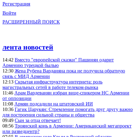
Регистрация
Войти
РАСШИРЕННЫЙ ПОИСК
лента новостей
14:42
Вместо "европейской сказки" Пашинян одарит
Армению турецкой былью
12:30
Жена Рубена Варданяна пока не получила обратную
связь с МИД Армении
12:13
Скрытая инфраструктура интернета: роль
магистральных сетей в работе телеком-рынка
11:46
Арам Вардеванян избран вице-спикером НС Армении
от оппозиции
11:08
Армян подсадили на штатовский ИИ
10:36
Гагик Царукян: Стремление помогать друг другу важно
для построения сильной страны и общества
09:49
Сын за отца отвечает!
08:56
Троянский конь в Армении: Американский мегапроект
или разведцентр?
07:55
В армянском селе Крым в Ростовской области