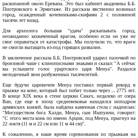
раскопанной около Еревана. Это был кабинет академика Б.Б.
Пиотровского в Эрмитаже. Из рассказа явственно возникал
город, осажденный кочевниками-скифами 2 с половиной
тысячи лет назад.
Для археолога большая "удача" раскапывать город,
неожиданно захваченный врагом, особенно если он уже не
смог оправиться от катастрофы. Мы получили то, что враги
не смогли вытащить из-под горящих развалин.
В заключение рассказа Б.Б. Пиотровский ударил палочкой по
бронзовой чаше с клинописными знаками и сказал: "А сейчас
вы услышите голос урартского царя Менуа". Раздался
мелодичный звон разбуженных тысячелетий.
Еще будучи царевичем Менуа поставил первый рекорд в
прыжке на коне, который был побит только через ... 2775 лет.
В конце XIX века в стене церкви Сикех, недалеко от озера
Ван, где еще в эпоху средневековья находился ипподром
армянских князей, была найдена каменная стела с надписью:
"Могуществом бога Халди, Менуа, сын Ишпуини, говорит:
"С этого места конь по имени Арцив, под Менуа, прыгнул на
22 локтя (11 м и 22 см или 11 м 44 см)".
К сожалению, в наше время соревнования по прыжкам на