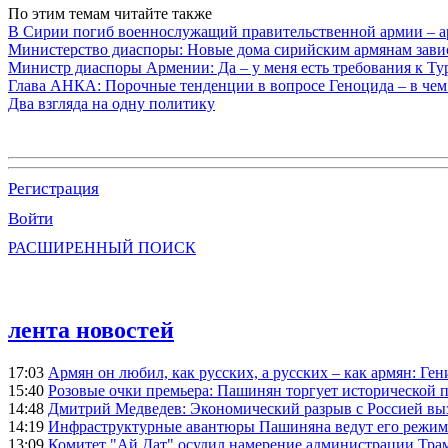
По этим темам читайте также
В Сирии погиб военнослужащий правительственной армии – а
Министерство диаспоры: Новые дома сирийским армянам завис
Министр диаспоры Армении: Да – у меня есть требования к Ту
Глава АНКА: Порочные тенденции в вопросе Геноцида – в чем
Два взгляда на одну политику
Регистрация
Войти
РАСШИРЕННЫЙ ПОИСК
лента новостей
17:03
Армян он любил, как русских, а русских – как армян: Г
15:40
Розовые очки премьера: Пашинян торгует исторической
14:48
Дмитрий Медведев: Экономический разрыв с Россией выз
14:19
Инфраструктурные авантюры Пашиняна ведут его режим 
13:09
Комитет "Ай Дат" осудил намерение администрации Тра