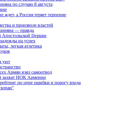
няна по случаю 8 августа
ание
ждет, а Россия теряет терпение
ества и произволе властей
шиняна — правда
й Апостольской Церкви
 надежды на успех
аты, легкая атлетика
жуков
а уют
остранство
сех Армян взял самоотвод
ий захват НОК Армении
 рейтинг по цене ошибки и порогу входа
"хопан"