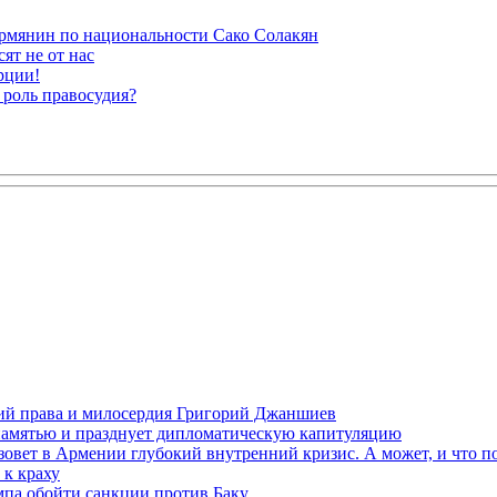
рмянин по национальности Сако Солакян
ят не от нас
рции!
 роль правосудия?
ений права и милосердия Григорий Джаншиев
 памятью и празднует дипломатическую капитуляцию
овет в Армении глубокий внутренний кризис. А может, и что 
к краху
мпа обойти санкции против Баку