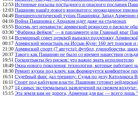
12:53
Истинные посылы постыдного и опасного послания Паши
12:03
Пашинян нашёл нового виноватого: неожиданное призн
04:49
Внешнеполитический тупик Пашиняна: Запад Армению не 
04:16
Война Пашиняна с Арцахом идет даже на стадионах
03:55
Восемь лет ненависти: армянский режиссер о расколе общ
03:30
"Фабрика фейков" — в парламенте или Главный враг Па
01:14
Всемирный совет церквей выразил поддержку Армянско
00:17
Армянский монастырь на Иссык-Куле: 160 лет поисков и
21:30
Армянский спорт (7 августа): футбол, единоборства, шахм
20:37
Такого как Пашинян не было со времен нашествия сельд
19:51
Госконтракты без рисков: что важно знать исполнителю
18:49
Окна нового поколения: технологии, которые работают н
18:30
Ремонт кухни под ключ: как формируется комфортное пр
16:51
Судебный фарс дал трещину: Судья по делу Католикоса В
16:11
Спорт под каблуком власти: Пашинян готовит рейдерск
15:27
14 самых экстремальных развлечений на свежем воздухе:
15:15
Эта земля вам не дорога, Армения для вас — всего лишь 