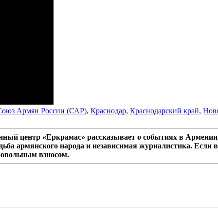
Союз Армян России (САР)
,
Краснодар
,
Краснодарский край
,
Нов
ный центр «Еркрамас» рассказывает о событиях в Армении,
дьба армянского народа и независимая журналистика. Если в
ровольным взносом.