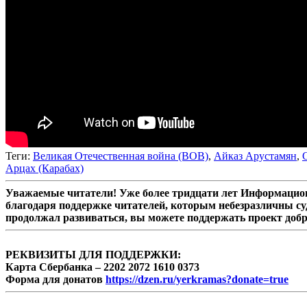
Теги:
Великая Отечественная война (ВОВ)
,
Айказ Арустамян
,
Арцах (Карабах)
Уважаемые читатели! Уже более тридцати лет Информацион
благодаря поддержке читателей, которым небезразличны су
продолжал развиваться, вы можете поддержать проект доб
РЕКВИЗИТЫ ДЛЯ ПОДДЕРЖКИ:
Карта Сбербанка – 2202 2072 1610 0373
Форма для донатов
https://dzen.ru/yerkramas?donate=true