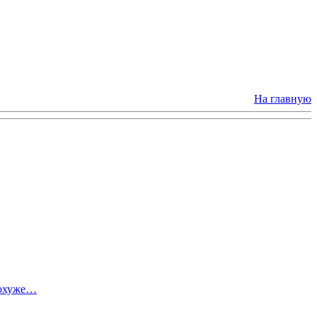
На главную
похуже…