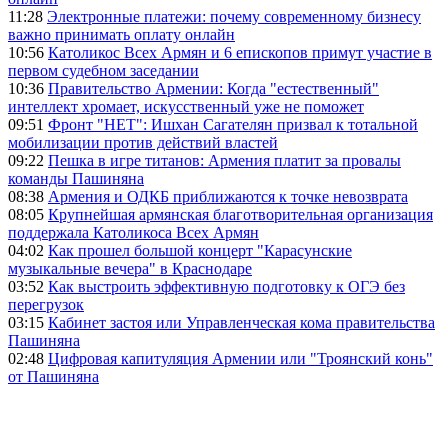
11:28
Электронные платежи: почему современному бизнесу
важно принимать оплату онлайн
10:56
Католикос Всех Армян и 6 епископов примут участие в
первом судебном заседании
10:36
Правительство Армении: Когда "естественный"
интеллект хромает, искусственный уже не поможет
09:51
Фронт "НЕТ": Ишхан Сагателян призвал к тотальной
мобилизации против действий властей
09:22
Пешка в игре титанов: Армения платит за провалы
команды Пашиняна
08:38
Армения и ОДКБ приближаются к точке невозврата
08:05
Крупнейшая армянская благотворительная организация
поддержала Католикоса Всех Армян
04:02
Как прошел большой концерт "Карасунские
музыкальные вечера" в Краснодаре
03:52
Как выстроить эффективную подготовку к ОГЭ без
перегрузок
03:15
Кабинет застоя или Управленческая кома правительства
Пашиняна
02:48
Цифровая капитуляция Армении или "Троянский конь"
от Пашиняна