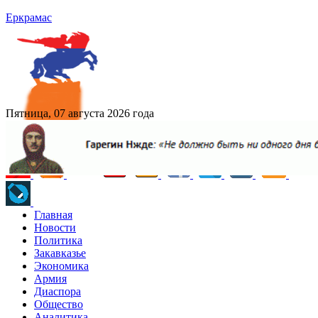
Еркрамас
Пятница, 07 августа 2026 года
Главная
Новости
Политика
Закавказье
Экономика
Армия
Диаспора
Общество
Аналитика