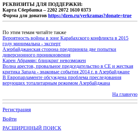
РЕКВИЗИТЫ ДЛЯ ПОДДЕРЖКИ:
Карта Сбербанка – 2202 2072 1610 0373
Форма для донатов
https://dzen.ru/yerkramas?donate=true
По этим темам читайте также
Вероятность войны в зоне Карабахского конфликта в 2015
году минимальна - эксперт
Азербайджанская сторона предприняла две попытки
диверсионного проникновения
Карен Абрамян: блицкриг невозможен
Волна арестов, провальное председательство в СЕ и жесткая
критика Запада - знаковые события 2014 г. в Азербайджане
В Европарламенте обсуждена проблема преследования
верующих тоталитарным режимом Азербайджана
На главную
Регистрация
Войти
РАСШИРЕННЫЙ ПОИСК