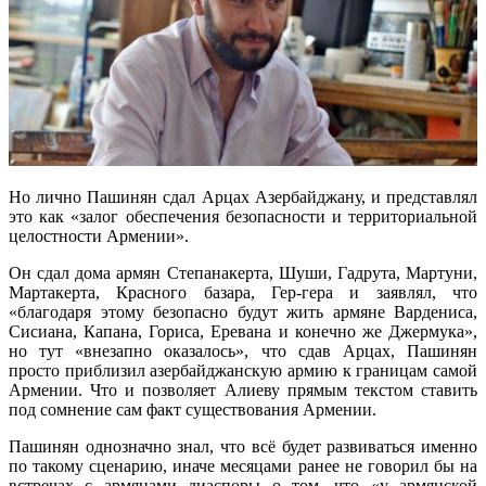
Но лично Пашинян сдал Арцах Азербайджану, и представлял
это как «залог обеспечения безопасности и территориальной
целостности Армении».
Он сдал дома армян Степанакерта, Шуши, Гадрута, Мартуни,
Мартакерта, Красного базара, Гер-гера и заявлял, что
«благодаря этому безопасно будут жить армяне Вардениса,
Сисиана, Капана, Гориса, Еревана и конечно же Джермука»,
но тут «внезапно оказалось», что сдав Арцах, Пашинян
просто приблизил азербайджанскую армию к границам самой
Армении. Что и позволяет Алиеву прямым текстом ставить
под сомнение сам факт существования Армении.
Пашинян однозначно знал, что всё будет развиваться именно
по такому сценарию, иначе месяцами ранее не говорил бы на
встречах с армянами диаспоры о том, что «у армянской