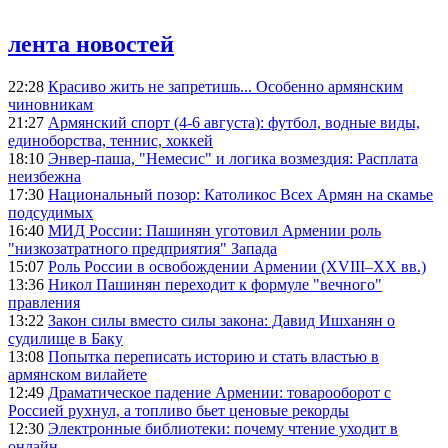
лента новостей
22:28
Красиво жить не запретишь... Особенно армянским
чиновникам
21:27
Армянский спорт (4-6 августа): футбол, водные виды,
единоборства, теннис, хоккей
18:10
Энвер-паша, "Немесис" и логика возмездия: Расплата
неизбежна
17:30
Национальный позор: Католикос Всех Армян на скамье
подсудимых
16:40
МИД России: Пашинян уготовил Армении роль
"низкозатратного предприятия" Запада
15:07
Роль России в освобождении Армении (XVIII–XX вв.)
13:36
Никол Пашинян переходит к формуле "вечного"
правления
13:22
Закон силы вместо силы закона: Давид Ишханян о
судилище в Баку
13:08
Попытка переписать историю и стать властью в
армянском вилайете
12:49
Драматическое падение Армении: товарооборот с
Россией рухнул, а топливо бьет ценовые рекорды
12:30
Электронные библиотеки: почему чтение уходит в
онлайн