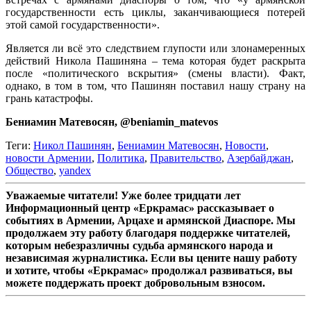
государственности есть циклы, заканчивающиеся потерей
этой самой государственности».
Является ли всё это следствием глупости или злонамеренных
действий Никола Пашиняна – тема которая будет раскрыта
после «политического вскрытия» (смены власти). Факт,
однако, в том в том, что Пашинян поставил нашу страну на
грань катастрофы.
Бениамин Матевосян, @beniamin_matevos
Теги:
Никол Пашинян
,
Бениамин Матевосян
,
Новости
,
новости Армении
,
Политика
,
Правительство
,
Азербайджан
,
Общество
,
yandex
Уважаемые читатели! Уже более тридцати лет
Информационный центр «Еркрамас» рассказывает о
событиях в Армении, Арцахе и армянской Диаспоре. Мы
продолжаем эту работу благодаря поддержке читателей,
которым небезразличны судьба армянского народа и
независимая журналистика. Если вы цените нашу работу
и хотите, чтобы «Еркрамас» продолжал развиваться, вы
можете поддержать проект добровольным взносом.