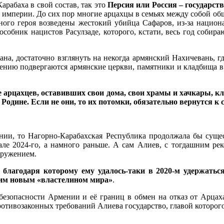
арабаха в свой состав, так это
Персия или Россия – государст
ой империи. До сих пор многие арцахцы в семьях между собой об
ьного героя возведены жестокий убийца Сафаров, из-за нацио
особник нацистов Расулзаде, которого, кстати, весь год собира
жана, достаточно взглянуть на некогда армянский Нахичевань, 
ению подвергаются армянские церкви, памятники и кладбища в Б
де арцахцев, оставивших свои дома, свои храмы и хачкары, 
 Родине. Если не они, то их потомки, обязательно вернутся к
ии, то Нагорно-Карабахская Республика продолжала бы существ
ле 2024-го, а намного раньше. А сам Алиев, с тогдашним ре
кружением.
 благодаря которому ему удалось-таки в 2020-м удержаться
аким новым «властелином мира»
.
езопасности Армении и её границ в обмен на отказ от Арцаха»
ротивозаконных требований Алиева государство, главой которого