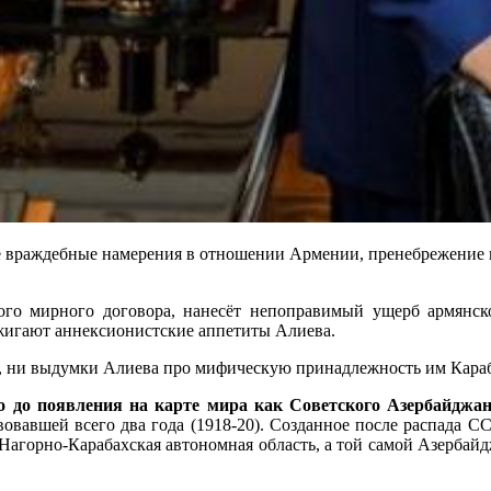
е враждебные намерения в отношении Армении, пренебрежение 
ого мирного договора, нанесёт непоправимый ущерб армянской
жигают аннексионистские аппетиты Алиева.
 ни выдумки Алиева про мифическую принадлежность им Карабах
го до появления на карте мира как Советского Азербайджа
вовавшей всего два года (1918-20). Созданное после распада С
 Нагорно-Карабахская автономная область, а той самой Азербайд