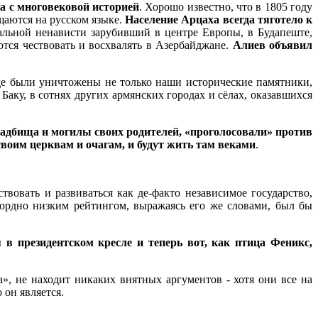
ва с многовековой историей
. Хорошо известно, что в 1805 году
щаются на русском языке.
Население Арцаха всегда тяготело к
нальной ненависти зарубивший в центре Европы, в Будапеште,
ются чествовать и восхвалять в Азербайджане.
Алиев объявил
где были уничтожены не только наши исторические памятники,
аку, в сотнях других армянских городах и сёлах, оказавшихся
кладбища и могилы своих родителей, «проголосовали» против
 своим церквам и очагам, и будут жить там веками
.
овать и развиваться как де-факто независимое государство,
кордно низким рейтингом, выражаясь его же словами, был бы
 в президентском кресле и теперь вот, как птица Феникс,
, не находит никаких внятных аргументов - хотя они все на
 он является.