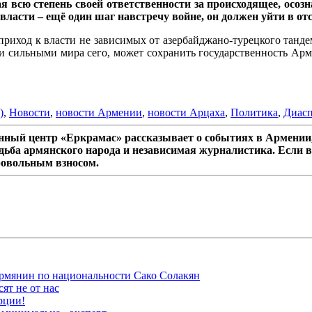
ая всю степень своей ответственности за происходящее, осоз
власти – ещё один шаг навстречу войне, он должен уйти в от
приход к власти не зависимых от азербайджано-турецкого тан
и сильными мира сего, может сохранить государственность Арме
)
,
Новости
,
новости Армении
,
новости Арцаха
,
Политика
,
Диас
ный центр «Еркрамас» рассказывает о событиях в Армении,
дьба армянского народа и независимая журналистика. Если в
ровольным взносом.
рмянин по национальности Сако Солакян
ят не от нас
рции!