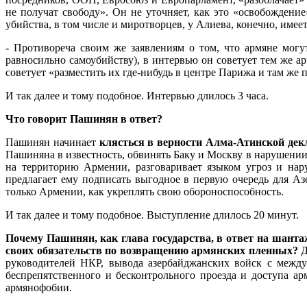
не получат свободу». Он не уточняет, как это «освобождени
убийства, в том числе и миротворцев, у Алиева, конечно, имеет
- Противореча своим же заявлениям о том, что армяне могу
равносильно самоубийству), в интервью он советует тем же а
советует «разместить их где-нибудь в центре Парижа и там же
И так далее и тому подобное. Интервью длилось 3 часа.
Что говорит Пашинян в ответ?
Пашинян начинает
клясться в верности Алма-Атинской дек
Пашиняна в известность, обвинять Баку и Москву в нарушении 
на территорию Армении, разговаривает языком угроз и на
предлагает ему подписать выгодное в первую очередь для Аз
только Армении, как укреплять свою обороноспособность.
И так далее и тому подобное. Выступление длилось 20 минут.
Почему Пашинян, как глава государства, в ответ на шанта
своих обязательств по возвращению армянских пленных?
Д
руководителей НКР, вывода азербайджанских войск с между
беспрепятственного и бесконтрольного проезда и доступа а
армянофобии.