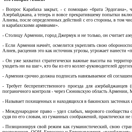
- Вопрос Карабаха закрыт, - с помощью «брата Эрдогана», 
Азербайджана, а теперь и вовсе прекратившему попытки включ
Алиева, после определенных действий с его стороны, в том чис
и карабахскими армянами».
- Столицу Армении, город Джермук и не только, он считает аз
- Если Армения начнёт, осмелится укреплять свою обороноспо
Алиев, расценив это как источник угрозы, угрожает нанести «
- Он уже захватил стратегически важные высоты на территор
уходить ни на шаг», кто бы из его коллег-руководителей других
- Армения срочно должна подписать навязываемое ей соглашен
- Требует беспрепятственного проезда для азербайджанцев 
пограничного контроля - через Сюникскую область Армении, М
- Называет похищенных и находящихся в бакинских застенках п
- Международное право – удел слабых, мирового сообщества о
судя по его словам, из гуманных соображений, практически не
- Позиционируя свой режим как гуманистический, свою стра
посредников, ООН, Евросоюз и Европарламент, «разоблачает»