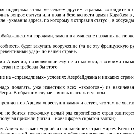
чья поддержка стала месседжем другим странам: «отойдите в
ить вопрос статуса или прав и безопасности армян Карабаха в
ле «указания адреса, по которому я отправил статус», в обсужд
ербайджанскими городами, заменив армянские названия на тюркск
собность, будет закупать вооружение («а не эту французскую ру
превентивный удар» по нашей стране.
ии Армении, позволяющие ему не из космоса, а «своими глаза
 стран не требовал бы этого.
ие на «справедливых» условиях Азербайджана и никаких стран-
(надо полагать, уже известных всех «экологов») из нахичева
егри. В обратном случае – вновь шантаж и угрозы.
резидентов Арцаха «преступниками» и сетует, что там не хватае
н не боится, поскольку целый ряд европейских стран заинтере
 получая прибыли (читай – новая форма скрытой взятки).
ну Алиев называет «одной из сильнейших стран мира». Кичится
 французский неоколониализм и обещает помогать другим вести