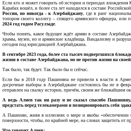
Если кто и может говорить об истории и периодах вхождения К
Карабах вошёл, и более ста лет находился в составе Российск
России, но никогда - к Азербайджану
, где в ранг национал
топором своего коллегу – спящего армянского офицера, или п
2024 год годом Расулзаде
.
Чтобы понять, какое будущее ждёт армян в составе Азербайд
храмы, музеи, но и армянские кладбища. Вандализму и разруш
сегодня под юрисдикцией Азербайджана.
В сентябре 2023 года, более ста тысяч подвергшихся блока
жизни в составе Азербайджана, но не против жизни на своей
Так было, так будет. Так было бы и сейчас.
Если бы в 2018 году Пашиняна не привели к власти в Армен
досрочные выборы в Азербайджане состоялись бы не в февра
отправлен на свалку истории, причём, своим же ближайшим о
А ведь Алиев так ни разу и не сказал спасибо Пашиняну,
предстать перед телекамерами и позиционировать себя эд
А Пашинян, живя в иллюзиях о мире и якобы «обеспечении б
поверхности, чтобы, по крайней мере, на словах защитить от п
Что говорит Алиев: