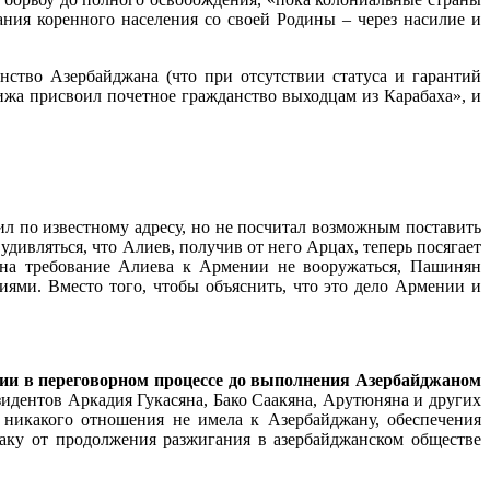
ания коренного населения со своей Родины – через насилие и
нство Азербайджана (что при отсутствии статуса и гарантий
рижа присвоил почетное гражданство выходцам из Карабаха», и
вил по известному адресу, но не посчитал возможным поставить
дивляться, что Алиев, получив от него Арцах, теперь посягает
 на требование Алиева к Армении не вооружаться, Пашинян
иями. Вместо того, чтобы объяснить, что это дело Армении и
нии в переговорном процессе до выполнения Азербайджаном
идентов Аркадия Гукасяна, Бако Саакяна, Арутюняна и других
 никакого отношения не имела к Азербайджану, обеспечения
Баку от продолжения разжигания в азербайджанском обществе