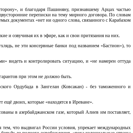
 сторону», и благодаря Пашиняну, признавшему Арцах частью
 двусторонние переписки на тему мирного договора. По словам
аемых документах «нет ни одного слова, связанного с Карабахом
ие и озвучивая их в эфире, как и свои притязания на них.
хлядь, не эти консервные банки под названием «Бастион»), то
ми» видеть и контролировать ситуацию, и «не намерен оттуда
гарантов при этом не должно быть.
нского Ордубада в Зангелан (Ковсакан) - без таможенного и
т ещё двоих, которые «находятся в Иреване».
сованы в азербайджанском газе, который Алиев им поставляет,
 тем, что выдвигал России условия, упрекает международных
 борьбу до полного освобождения, «пока колониальные страны