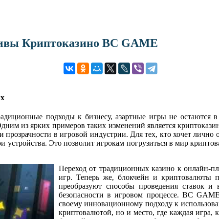
тивы Криптоказино BC GAME
ах
адиционные подходы к бизнесу, азартные игры не остаются в
Одним из ярких примеров таких изменений является криптокази
 и прозрачности в игровой индустрии. Для тех, кто хочет лично
и устройства. Это позволит игрокам погрузиться в мир крипто
Переход от традиционных казино к онлайн-п
игр. Теперь же, блокчейн и криптовалюты 
преобразуют способы проведения ставок и 
безопасности в игровом процессе. BC GAME 
своему инновационному подходу к использован
криптовалютой, но и место, где каждая игра