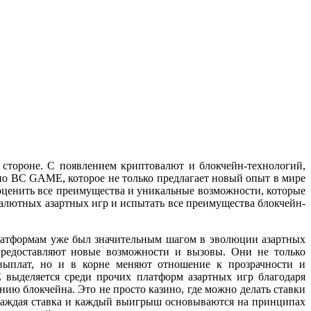
 стороне. С появлением криптовалют и блокчейн-технологий,
но BC GAME, которое не только предлагает новый опыт в мире
 оценить все преимущества и уникальные возможности, которые
валютных азартных игр и испытать все преимущества блокчейн-
латформам уже был значительным шагом в эволюции азартных
предоставляют новые возможности и вызовы. Они не только
выплат, но и в корне меняют отношение к прозрачности и
выделяется среди прочих платформ азартных игр благодаря
ию блокчейна. Это не просто казино, где можно делать ставки
, каждая ставка и каждый выигрыш основываются на принципах