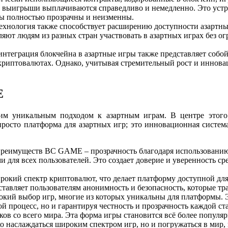
о выигрыши выплачиваются справедливо и немедленно. Это устр
аты полностью прозрачны и неизменны.
технология также способствует расширению доступности азартн
ляют людям из разных стран участвовать в азартных играх без 
 интеграция блокчейна в азартные игры также представляет собо
 криптовалютах. Однако, учитывая стремительный рост и иннов
E
 уникальным подходом к азартным играм. В центре этого п
 просто платформа для азартных игр; это инновационная систем
преимуществ BC GAME – прозрачность благодаря использованию 
для всех пользователей. Это создает доверие и уверенность сре
кий спектр криптовалют, что делает платформу доступной для
оставляет пользователям анонимность и безопасность, которые 
кий выбор игр, многие из которых уникальны для платформы. Э
й процесс, но и гарантируя честность и прозрачность каждой ст
ов со всего мира. Эта форма игры становится всё более попул
 наслаждаться широким спектром игр, но и погружаться в мир, г