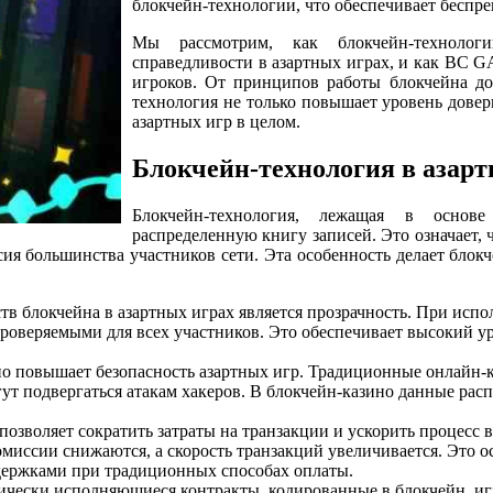
блокчейн-технологии, что обеспечивает беспр
Мы рассмотрим, как блокчейн-технологи
справедливости в азартных играх, и как BC G
игроков. От принципов работы блокчейна до
технология не только повышает уровень довер
азартных игр в целом.
Блокчейн-технология в азарт
Блокчейн-технология, лежащая в основе 
распределенную книгу записей. Это означает,
ия большинства участников сети. Эта особенность делает блок
в блокчейна в азартных играх является прозрачность. При испол
проверяемыми для всех участников. Это обеспечивает высокий ур
ьно повышает безопасность азартных игр. Традиционные онлайн-
т подвергаться атакам хакеров. В блокчейн-казино данные расп
 позволяет сократить затраты на транзакции и ускорить процесс 
омиссии снижаются, а скорость транзакций увеличивается. Это 
держками при традиционных способах оплаты.
тически исполняющиеся контракты, кодированные в блокчейн, и