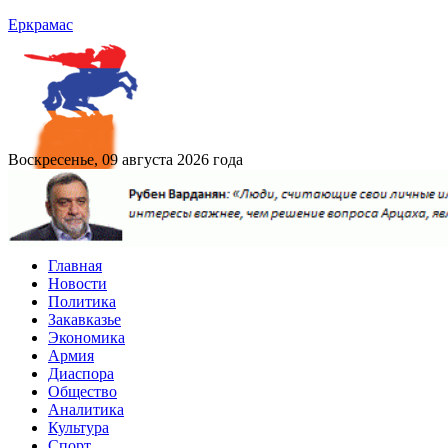
Еркрамас
Воскресенье, 09 августа 2026 года
Главная
Новости
Политика
Закавказье
Экономика
Армия
Диаспора
Общество
Аналитика
Культура
Спорт