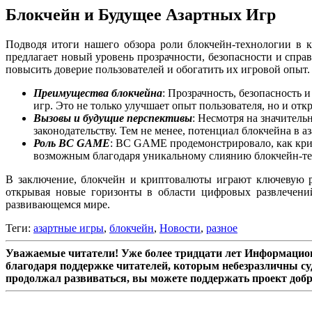
Блокчейн и Будущее Азартных Игр
Подводя итоги нашего обзора роли блокчейн-технологии в 
предлагает новый уровень прозрачности, безопасности и спр
повысить доверие пользователей и обогатить их игровой опыт.
Преимущества блокчейна
: Прозрачность, безопасность
игр. Это не только улучшает опыт пользователя, но и от
Вызовы и будущие перспективы
: Несмотря на значител
законодательству. Тем не менее, потенциал блокчейна в
Роль BC GAME
: BC GAME продемонстрировало, как крип
возможным благодаря уникальному слиянию блокчейн-тех
В заключение, блокчейн и криптовалюты играют ключевую р
открывая новые горизонты в области цифровых развлечен
развивающемся мире.
Теги:
азартные игры
,
блокчейн
,
Новости
,
разное
Уважаемые читатели! Уже более тридцати лет Информацион
благодаря поддержке читателей, которым небезразличны су
продолжал развиваться, вы можете поддержать проект доб