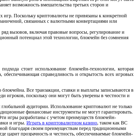
аняет возможность вмешательства третьих сторон и
ых игр. Поскольку криптовалюты не привязаны к конкретной
ограничений, связанных с валютными конвертациями или
й ряд вызовов, включая правовые вопросы, регулирование и
ационный потенциал этой технологии, блокчейн без сомнения
одхода стоит использование блокчейн-технологии, которая
а, обеспечивающая справедливость и открытость всех игровых
блокчейна. Все транзакции, ставки и выплаты записываются в
ди игроков, поскольку они могут быть уверены в честности и
 глобальной аудитории. Использование криптовалют не только
традиционные финансовые инструменты не могут гарантировать.
ти игры разработаны с учетом преимуществ блокчейн-
авки и игры.
Играть в криптовалютном казино
, таком как BC
ярной благодаря своим преимуществам перед традиционными
де царит прозрачность и честность, обеспечиваемые блокчейн-