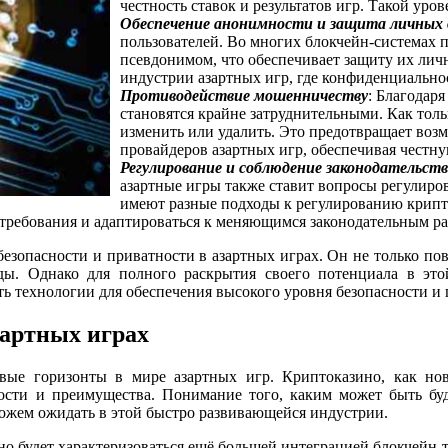
честность ставок и результатов игр. Такой уро
Обеспечение анонимности и защита личных
пользователей. Во многих блокчейн-системах 
псевдонимом, что обеспечивает защиту их ли
индустрии азартных игр, где конфиденциально
Противодействие мошенничеству
: Благодар
становятся крайне затруднительными. Как толь
изменить или удалить. Это предотвращает возм
провайдеров азартных игр, обеспечивая честну
Регулирование и соблюдение законодательст
азартные игры также ставит вопросы регулиро
имеют разные подходы к регулированию крипто
требования и адаптироваться к меняющимся законодательным р
безопасности и приватности в азартных играх. Он не только по
ды. Однако для полного раскрытия своего потенциала в это
 технологии для обеспечения высокого уровня безопасности и 
зартных играх
ые горизонты в мире азартных игр. Криптоказино, как нова
ности и преимущества. Понимание того, каким может быть буд
ожем ожидать в этой быстро развивающейся индустрии.
но будет характеризоваться ещё большей интеграцией блокчейн-