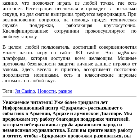
казино, что позволяет играть из любой точки, где есть
интернет. Регистрация несложная и проходит за несколько
секунд, но для снятия выигрыша требуется верификация. При
возникновении вопросов, на помощь придет техническая
служба поддержки, работающая круглосуточно.
Квалифицированные сотрудники проконсультируют по
любому запросу.
В целом, любой пользователь, достигший совершеннолетия
может начать игру на сайте JET casino. Это надёжная
платформа, которая доступна всем желающим. Мощные
протоколы безопасности защитят личные данные игроков от
взлома. Здесь весело и приятно, ассортимент постоянно
пополняется новинками, есть и классические игровые
автоматы на любой вкус.
Теги:
Jet Casino
,
Новости
,
разное
Уважаемые читатели! Уже более тридцати лет
Информационный центр «Еркрамас» рассказывает о
событиях в Армении, Арцахе и армянской Диаспоре. Мы
продолжаем эту работу благодаря поддержке читателей,
которым небезразличны судьба армянского народа и
независимая журналистика. Если вы цените нашу работу
и хотите, чтобы «Еркрамас» продолжал развиваться, вы