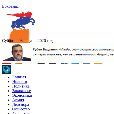
Еркрамас
Суббота, 08 августа 2026 года
Главная
Новости
Политика
Закавказье
Экономика
Армия
Диаспора
Общество
Аналитика