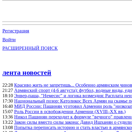
Регистрация
Войти
РАСШИРЕННЫЙ ПОИСК
лента новостей
22:28
Красиво жить не запретишь... Особенно армянским чино
21:27
Армянский спорт (4-6 августа): футбол, водные виды, еди
18:10
Энвер-паша, "Немесис" и логика возмездия: Расплата не
17:30
Национальный позор: Католикос Всех Армян на скамье 
16:40
МИД России: Пашинян уготовил Армении роль "низкозат
15:07
Роль России в освобождении Армении (XVIII–XX вв.)
13:36
Никол Пашинян переходит к формуле "вечного" правлен
13:22
Закон силы вместо силы закона: Давид Ишханян о судили
13:08
Попытка переписать историю и стать властью в армянско