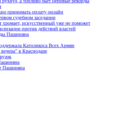
 рухнул, а топливо бьет ценовые рекорды
н
жно принимать оплату онлайн
ервом судебном заседании
т хромает, искусственный уже не поможет
илизации против действий властей
анды Пашиняна
поддержала Католикоса Всех Армян
вечера" в Краснодаре
рузок
 Пашиняна
от Пашиняна