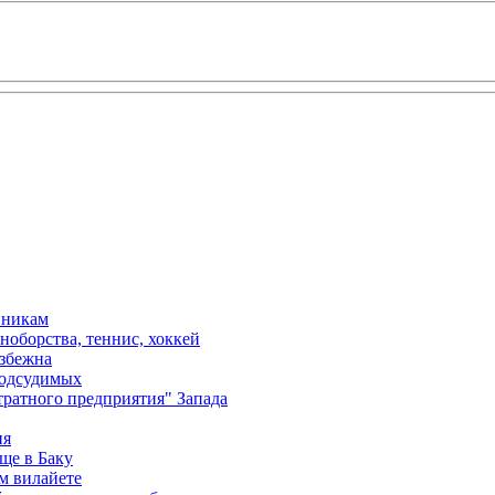
вникам
ноборства, теннис, хоккей
избежна
подсудимых
ратного предприятия" Запада
ия
ще в Баку
м вилайете