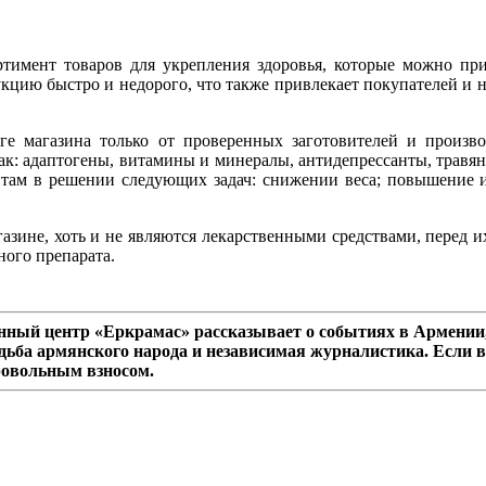
тимент товаров для укрепления здоровья, которые можно прио
цию быстро и недорого, что также привлекает покупателей и н
ге магазина только от проверенных заготовителей и произво
ак: адаптогены, витамины и минералы, антидепрессанты, травяны
нтам в решении следующих задач: снижении веса; повышение и
газине, хоть и не являются лекарственными средствами, перед и
ного препарата.
ный центр «Еркрамас» рассказывает о событиях в Армении,
дьба армянского народа и независимая журналистика. Если в
ровольным взносом.