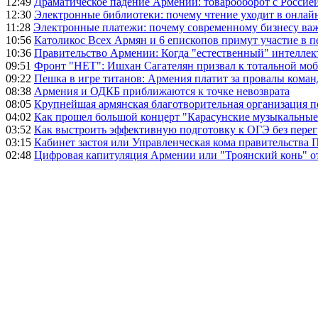
12:49
Драматическое падение Армении: товарооборот с Россией
12:30
Электронные библиотеки: почему чтение уходит в онлай
11:28
Электронные платежи: почему современному бизнесу ва
10:56
Католикос Всех Армян и 6 епископов примут участие в п
10:36
Правительство Армении: Когда "естественный" интеллек
09:51
Фронт "НЕТ": Ишхан Сагателян призвал к тотальной моб
09:22
Пешка в игре титанов: Армения платит за провалы ком
08:38
Армения и ОДКБ приближаются к точке невозврата
08:05
Крупнейшая армянская благотворительная организация 
04:02
Как прошел большой концерт "Карасунские музыкальные 
03:52
Как выстроить эффективную подготовку к ОГЭ без перег
03:15
Кабинет застоя или Управленческая кома правительства
02:48
Цифровая капитуляция Армении или "Троянский конь" 