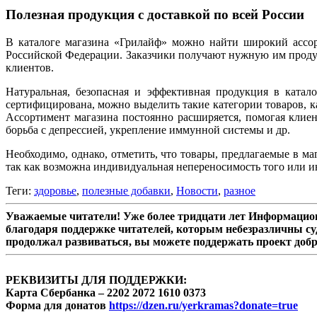
Полезная продукция с доставкой по всей России
В каталоге магазина «Грилайф» можно найти широкий ассор
Российской Федерации. Заказчики получают нужную им продук
клиентов.
Натуральная, безопасная и эффективная продукция в катало
сертифицирована, можно выделить такие категории товаров, к
Ассортимент магазина постоянно расширяется, помогая клие
борьба с депрессией, укрепление иммунной системы и др.
Необходимо, однако, отметить, что товары, предлагаемые в ма
так как возможна индивидуальная непереносимость того или и
Теги:
здоровье
,
полезные добавки
,
Новости
,
разное
Уважаемые читатели! Уже более тридцати лет Информацион
благодаря поддержке читателей, которым небезразличны су
продолжал развиваться, вы можете поддержать проект доб
РЕКВИЗИТЫ ДЛЯ ПОДДЕРЖКИ:
Карта Сбербанка – 2202 2072 1610 0373
Форма для донатов
https://dzen.ru/yerkramas?donate=true