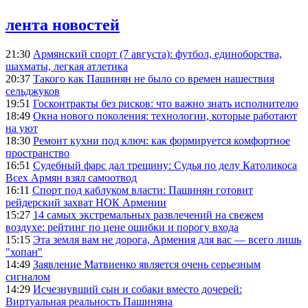
лента новостей
21:30
Армянский спорт (7 августа): футбол, единоборства,
шахматы, легкая атлетика
20:37
Такого как Пашинян не было со времен нашествия
сельджуков
19:51
Госконтракты без рисков: что важно знать исполнителю
18:49
Окна нового поколения: технологии, которые работают
на уют
18:30
Ремонт кухни под ключ: как формируется комфортное
пространство
16:51
Судебный фарс дал трещину: Судья по делу Католикоса
Всех Армян взял самоотвод
16:11
Спорт под каблуком власти: Пашинян готовит
рейдерский захват НОК Армении
15:27
14 самых экстремальных развлечений на свежем
воздухе: рейтинг по цене ошибки и порогу входа
15:15
Эта земля вам не дорога, Армения для вас — всего лишь
"хопан"
14:49
Заявление Матвиенко является очень серьезным
сигналом
14:29
Исчезнувший сын и собаки вместо дочерей:
Виртуальная реальность Пашиняна