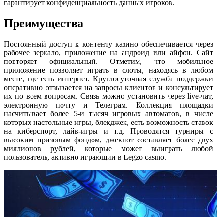
гарантирует конфиденциальность данных игроков.
Преимущества
Постоянный доступ к контенту казино обеспечивается через
рабочее зеркало, приложение на андроид или айфон. Сайт
повторяет официальный. Отметим, что мобильное
приложение позволяет играть в слоты, находясь в любом
месте, где есть интернет. Круглосуточная служба поддержки
оперативно отзывается на запросы клиентов и консультирует
их по всем вопросам. Связь можно установить через live-чат,
электронную почту и Телеграм. Коллекция площадки
насчитывает более 5-и тысяч игровых автоматов, в числе
которых настольные игры, блекджек, есть возможность ставок
на киберспорт, лайв-игры и т.д. Проводятся турниры с
высоким призовым фондом, джекпот составляет более двух
миллионов рублей, которые может выиграть любой
пользователь, активно играющий в Legzo casino.