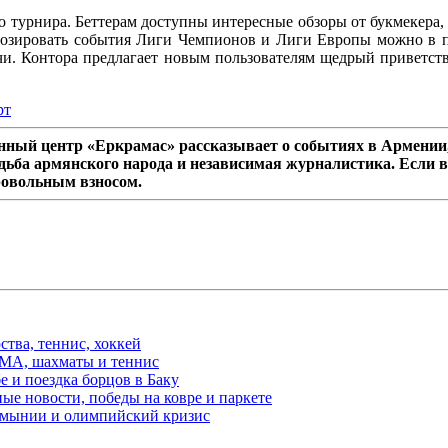
 турнира. Беттерам доступны интересные обзоры от букмекера, 
нозировать события Лиги Чемпионов и Лиги Европы можно в пр
ечи. Контора предлагает новым пользователям щедрый приветс
рт
ный центр «Еркрамас» рассказывает о событиях в Армении,
дьба армянского народа и независимая журналистика. Если в
ровольным взносом.
ства, теннис, хоккей
MMA, шахматы и теннис
е и поездка борцов в Баку
ые новости, победы на ковре и паркете
Румынии и олимпийский кризис