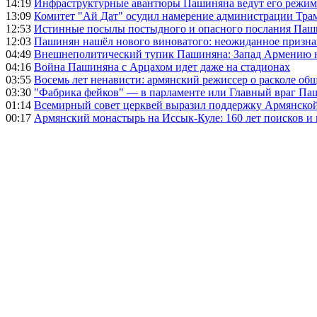
14:19
Инфраструктурные авантюры Пашиняна ведут его режим 
13:09
Комитет "Ай Дат" осудил намерение администрации Тра
12:53
Истинные посылы постыдного и опасного послания Паши
12:03
Пашинян нашёл нового виноватого: неожиданное призн
04:49
Внешнеполитический тупик Пашиняна: Запад Армению не 
04:16
Война Пашиняна с Арцахом идет даже на стадионах
03:55
Восемь лет ненависти: армянский режиссер о расколе общ
03:30
"Фабрика фейков" — в парламенте или Главный враг Па
01:14
Всемирный совет церквей выразил поддержку Армянско
00:17
Армянский монастырь на Иссык-Куле: 160 лет поисков и