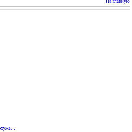
На главную
похуже…