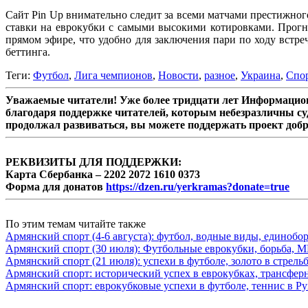
Сайт Pin Up внимательно следит за всеми матчами престижного
ставки на еврокубки с самыми высокими котировками. Прог
прямом эфире, что удобно для заключения пари по ходу встр
беттинга.
Теги:
Футбол
,
Лига чемпионов
,
Новости
,
разное
,
Украина
,
Спо
Уважаемые читатели! Уже более тридцати лет Информацион
благодаря поддержке читателей, которым небезразличны су
продолжал развиваться, вы можете поддержать проект доб
РЕКВИЗИТЫ ДЛЯ ПОДДЕРЖКИ:
Карта Сбербанка – 2202 2072 1610 0373
Форма для донатов
https://dzen.ru/yerkramas?donate=true
По этим темам читайте также
Армянский спорт (4-6 августа): футбол, водные виды, единобор
Армянский спорт (30 июля): Футбольные еврокубки, борьба, 
Армянский спорт (21 июля): успехи в футболе, золото в стрельб
Армянский спорт: исторический успех в еврокубках, трансферн
Армянский спорт: еврокубковые успехи в футболе, теннис в 