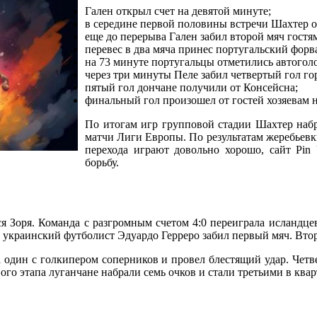
Гален открыл счет на девятой минуте;
в середине первой половины встречи Шахтер о
еще до перерыва Гален забил второй мяч гостя
перевес в два мяча принес португальский форв
на 73 минуте португальцы отметились автогол
через три минуты Пеле забил четвертый гол го
пятый гол дончане получили от Консейсна;
финальный гол произошел от гостей хозяевам н
По итогам игр групповой стадии Шахтер набра
матчи Лиги Европы. По результатам жеребьевк
перехода играют довольно хорошо, сайт Pin
борьбу.
ся Зоря. Команда с разгромным счетом 4:0 переиграла исландц
е украинский футболист Эдуардо Герреро забил первый мяч. Вто
один с голкипером соперников и провел блестящий удар. Четве
го этапа луганчане набрали семь очков и стали третьими в квар