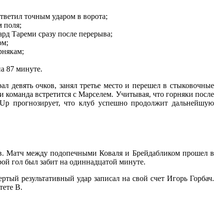
тветил точным ударом в ворота;
м поля;
ард Тареми сразу после перерыва;
ом;
рнякам;
а 87 минуте.
л девять очков, занял третье место и перешел в стыковочные
и команда встретится с Марселем. Учитывая, что горняки после
 Up прогнозирует, что клуб успешно продолжит дальнейшую
ев. Матч между подопечными Коваля и Брейдабликом прошел в
рой гол был забит на одиннадцатой минуте.
ртый результативный удар записал на свой счет Игорь Горбач.
тете В.