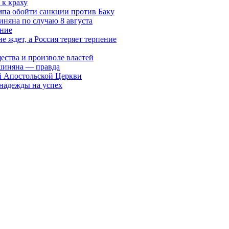
к краху
мпа обойти санкции против Баку
няна по случаю 8 августа
ание
ждет, а Россия теряет терпение
ества и произволе властей
шиняна — правда
й Апостольской Церкви
 надежды на успех