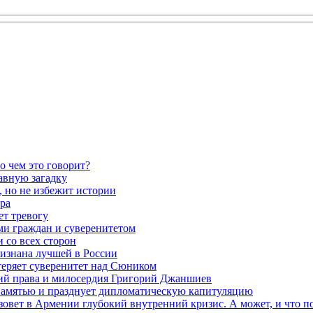
о чем это говорит?
авную загадку
 но не избежит истории
ра
ет тревогу
ми граждан и суверенитетом
 со всех сторон
ризнана лучшей в России
теряет суверенитет над Сюником
ений права и милосердия Григорий Джаншиев
 памятью и празднует дипломатическую капитуляцию
овет в Армении глубокий внутренний кризис. А может, и что 