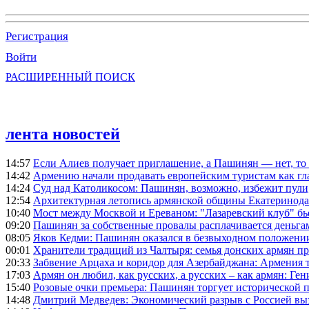
Регистрация
Войти
РАСШИРЕННЫЙ ПОИСК
лента новостей
14:57
Если Алиев получает приглашение, а Пашинян — нет, то 
14:42
Армению начали продавать европейским туристам как гл
14:24
Суд над Католикосом: Пашинян, возможно, избежит пули,
12:54
Архитектурная летопись армянской общины Екатеринода
10:40
Мост между Москвой и Ереваном: "Лазаревский клуб" бь
09:20
Пашинян за собственные провалы расплачивается деньга
08:05
Яков Кедми: Пашинян оказался в безвыходном положении
00:01
Хранители традиций из Чалтыря: семья донских армян п
20:33
Забвение Арцаха и коридор для Азербайджана: Армения 
17:03
Армян он любил, как русских, а русских – как армян: Г
15:40
Розовые очки премьера: Пашинян торгует исторической
14:48
Дмитрий Медведев: Экономический разрыв с Россией выз