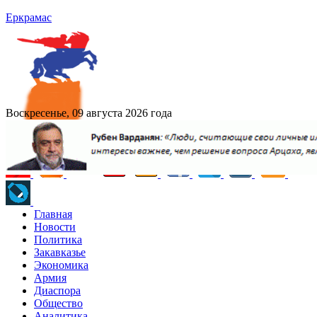
Еркрамас
Воскресенье, 09 августа 2026 года
Главная
Новости
Политика
Закавказье
Экономика
Армия
Диаспора
Общество
Аналитика