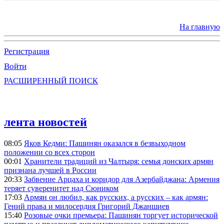
На главную
Регистрация
Войти
РАСШИРЕННЫЙ ПОИСК
лента новостей
08:05
Яков Кедми: Пашинян оказался в безвыходном
положении со всех сторон
00:01
Хранители традиций из Чалтыря: семья донских армян
признана лучшей в России
20:33
Забвение Арцаха и коридор для Азербайджана: Армения
теряет суверенитет над Сюником
17:03
Армян он любил, как русских, а русских – как армян:
Гений права и милосердия Григорий Джаншиев
15:40
Розовые очки премьера: Пашинян торгует исторической