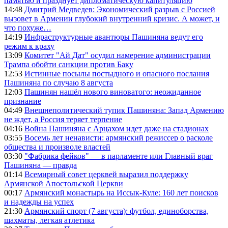
памятью и празднует дипломатическую капитуляцию
14:48
Дмитрий Медведев: Экономический разрыв с Россией
вызовет в Армении глубокий внутренний кризис. А может, и
что похуже…
14:19
Инфраструктурные авантюры Пашиняна ведут его
режим к краху
13:09
Комитет "Ай Дат" осудил намерение администрации
Трампа обойти санкции против Баку
12:53
Истинные посылы постыдного и опасного послания
Пашиняна по случаю 8 августа
12:03
Пашинян нашёл нового виноватого: неожиданное
признание
04:49
Внешнеполитический тупик Пашиняна: Запад Армению
не ждет, а Россия теряет терпение
04:16
Война Пашиняна с Арцахом идет даже на стадионах
03:55
Восемь лет ненависти: армянский режиссер о расколе
общества и произволе властей
03:30
"Фабрика фейков" — в парламенте или Главный враг
Пашиняна — правда
01:14
Всемирный совет церквей выразил поддержку
Армянской Апостольской Церкви
00:17
Армянский монастырь на Иссык-Куле: 160 лет поисков
и надежды на успех
21:30
Армянский спорт (7 августа): футбол, единоборства,
шахматы, легкая атлетика