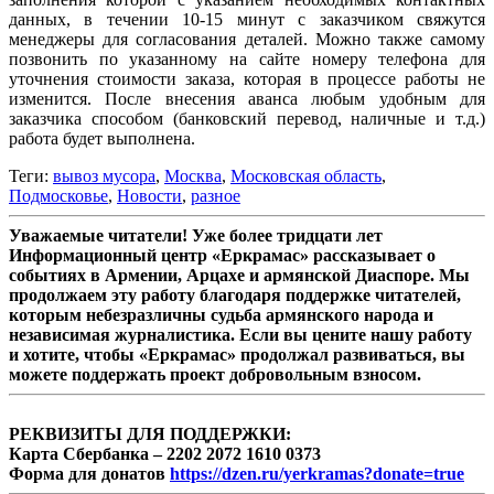
данных, в течении 10-15 минут с заказчиком свяжутся
менеджеры для согласования деталей. Можно также самому
позвонить по указанному на сайте номеру телефона для
уточнения стоимости заказа, которая в процессе работы не
изменится. После внесения аванса любым удобным для
заказчика способом (банковский перевод, наличные и т.д.)
работа будет выполнена.
Теги:
вывоз мусора
,
Москва
,
Московская область
,
Подмосковье
,
Новости
,
разное
Уважаемые читатели! Уже более тридцати лет
Информационный центр «Еркрамас» рассказывает о
событиях в Армении, Арцахе и армянской Диаспоре. Мы
продолжаем эту работу благодаря поддержке читателей,
которым небезразличны судьба армянского народа и
независимая журналистика. Если вы цените нашу работу
и хотите, чтобы «Еркрамас» продолжал развиваться, вы
можете поддержать проект добровольным взносом.
РЕКВИЗИТЫ ДЛЯ ПОДДЕРЖКИ:
Карта Сбербанка – 2202 2072 1610 0373
Форма для донатов
https://dzen.ru/yerkramas?donate=true