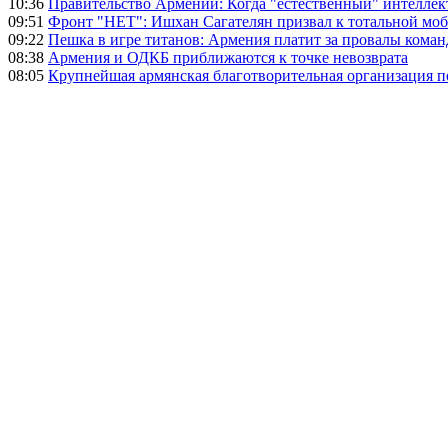
10:36
Правительство Армении: Когда "естественный" интеллек
09:51
Фронт "НЕТ": Ишхан Сагателян призвал к тотальной моб
09:22
Пешка в игре титанов: Армения платит за провалы ком
08:38
Армения и ОДКБ приближаются к точке невозврата
08:05
Крупнейшая армянская благотворительная организация 