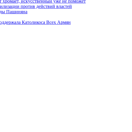
т хромает, искусственный уже не поможет
илизации против действий властей
анды Пашиняна
поддержала Католикоса Всех Армян