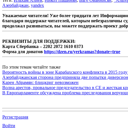
Теги:
Ильхам Алиев
,
Никол Пашинян
,
Ваге Ованнисян
,
"Альте
Азербайджан
,
yandex
Уважаемые читатели! Уже более тридцати лет Информацион
благодаря поддержке читателей, которым небезразличны су
продолжал развиваться, вы можете поддержать проект доб
РЕКВИЗИТЫ ДЛЯ ПОДДЕРЖКИ:
Карта Сбербанка – 2202 2072 1610 0373
Форма для донатов
https://dzen.ru/yerkramas?donate=true
По этим темам читайте также
Вероятность войны в зоне Карабахского конфликта в 2015 году
Азербайджанская сторона предприняла две попытки диверсио
Карен Абрамян: блицкриг невозможен
Волна арестов, провальное председательство в СЕ и жесткая кр
В Европарламенте обсуждена проблема преследования верую
Регистрация
Войти