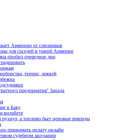
ывает Армению от союзников
оры для соседей в ущерб Армении
яна пробил очередное дно
градировать
вникам
ноборства, теннис, хоккей
избежна
подсудимых
ратного предприятия" Запада
ия
ще в Баку
м вилайете
 рухнул, а топливо бьет ценовые рекорды
н
жно принимать оплату онлайн
ервом судебном заседании