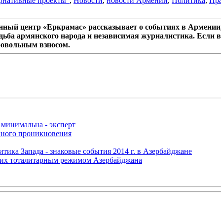
рнативные проекты"
,
Новости
,
новости Армении
,
Политика
,
Пра
ный центр «Еркрамас» рассказывает о событиях в Армении,
дьба армянского народа и независимая журналистика. Если в
ровольным взносом.
 минимальна - эксперт
нного проникновения
итика Запада - знаковые события 2014 г. в Азербайджане
щих тоталитарным режимом Азербайджана