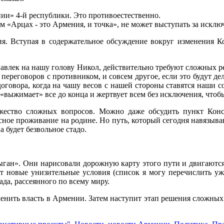
ии» 4-й республики. Это противоестественно.
ом «Арцах - это Армения, и точка», не может выступать за искл
ция. Вступая в содержательное обсуждение вокруг изменения 
навлек на нашу голову Никол, действительно требуют сложных р
я переговоров с противником, и совсем другое, если это будут д
договора, когда на чашу весов с нашей стороны ставятся наши 
 «выжимает» все до конца и жертвует всем без исключения, чтоб
жество сложных вопросов. Можно даже обсудить пункт Конс
асное проживание на родине. Но путь, который сегодня навязыва
 будет безвольное стадо.
ыган». Они нарисовали дорожную карту этого пути и двигаютс
 новые унизительные условия (список я могу перечислить уже
ада, рассеянного по всему миру.
енить власть в Армении. Затем наступит этап решения сложных 