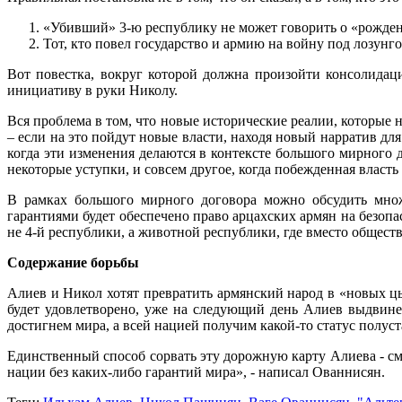
«Убивший» 3-ю республику не может говорить о «рожден
Тот, кто повел государство и армию на войну под лозунг
Вот повестка, вокруг которой должна произойти консолида
инициативу в руки Николу.
Вся проблема в том, что новые исторические реалии, которые 
– если на это пойдут новые власти, находя новый нарратив дл
когда эти изменения делаются в контексте большого мирного 
некоторые уступки, и совсем другое, когда побежденная власть
В рамках большого мирного договора можно обсудить мно
гарантиями будет обеспечено право арцахских армян на безоп
не 4-й республики, а животной республики, где вместо общества
Содержание борьбы
Алиев и Никол хотят превратить армянский народ в «новых ц
будет удовлетворено, уже на следующий день Алиев выдвинет
достигнем мира, а всей нацией получим какой-то статус полуст
Единственный способ сорвать эту дорожную карту Алиева - см
нации без каких-либо гарантий мира», - написал Ованнисян.