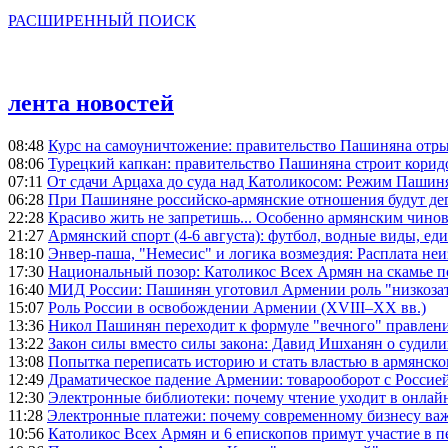
РАСШИРЕННЫЙ ПОИСК
лента новостей
08:48
Курс на самоуничтожение: правительство Пашиняна отр
08:06
Турецкий капкан: правительство Пашиняна строит корид
07:11
От сдачи Арцаха до суда над Католикосом: Режим Пашин
06:28
При Пашиняне российско-армянские отношения будут де
22:28
Красиво жить не запретишь... Особенно армянским чино
21:27
Армянский спорт (4-6 августа): футбол, водные виды, еди
18:10
Энвер-паша, "Немесис" и логика возмездия: Расплата не
17:30
Национальный позор: Католикос Всех Армян на скамье 
16:40
МИД России: Пашинян уготовил Армении роль "низкозат
15:07
Роль России в освобождении Армении (XVIII–XX вв.)
13:36
Никол Пашинян переходит к формуле "вечного" правлен
13:22
Закон силы вместо силы закона: Давид Ишханян о судили
13:08
Попытка переписать историю и стать властью в армянско
12:49
Драматическое падение Армении: товарооборот с Россией
12:30
Электронные библиотеки: почему чтение уходит в онлай
11:28
Электронные платежи: почему современному бизнесу ва
10:56
Католикос Всех Армян и 6 епископов примут участие в п