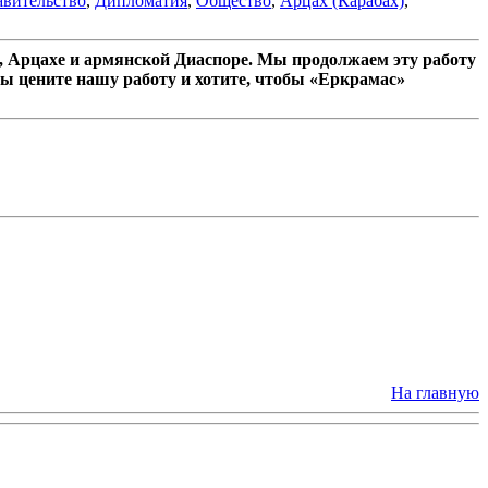
вительство
,
Дипломатия
,
Общество
,
Арцах (Карабах)
,
 Арцахе и армянской Диаспоре. Мы продолжаем эту работу
ы цените нашу работу и хотите, чтобы «Еркрамас»
На главную