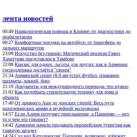
лента новостей
00:49
Наркологическая помощь в Кирове: от диагностики до
реабилитации
00:27
Комфортные поездки на автобусе: от трансфера до
дальних маршрутов
23:09
Искусство без границ: Магический реализм Гаянэ
Хачатурян представлен в Тамбове
22:08
Кризис для одних, льготы для других: как в Армении
господдержка достаётся "своим"
21:34
Армянский спорт (8-9 августа): футбол, плавание,
шахматы, хоккей, бокс
21:19
Документы для международного перевода: что нужно
21:02
Как подобрать строительную технику для дома и
объекта
17:40
От древнего Ани до донских степей: Весь путь
нахичеванских армян в музейной экспозиции
14:57
Если Алиев получает приглашение, а Пашинян — нет,
то о чем это говорит?
14:42
Армению начали продавать европейским туристам как
главную загадку
14:24
Суд над Католикосом: Пашинян, возможно, избежит