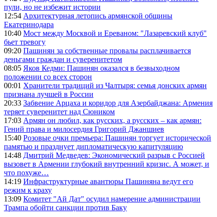
пули, но не избежит истории
12:54
Архитектурная летопись армянской общины
Екатеринодара
10:40
Мост между Москвой и Ереваном: "Лазаревский клуб"
бьет тревогу
09:20
Пашинян за собственные провалы расплачивается
деньгами граждан и суверенитетом
08:05
Яков Кедми: Пашинян оказался в безвыходном
положении со всех сторон
00:01
Хранители традиций из Чалтыря: семья донских армян
признана лучшей в России
20:33
Забвение Арцаха и коридор для Азербайджана: Армения
теряет суверенитет над Сюником
17:03
Армян он любил, как русских, а русских – как армян:
Гений права и милосердия Григорий Джаншиев
15:40
Розовые очки премьера: Пашинян торгует исторической
памятью и празднует дипломатическую капитуляцию
14:48
Дмитрий Медведев: Экономический разрыв с Россией
вызовет в Армении глубокий внутренний кризис. А может, и
что похуже…
14:19
Инфраструктурные авантюры Пашиняна ведут его
режим к краху
13:09
Комитет "Ай Дат" осудил намерение администрации
Трампа обойти санкции против Баку