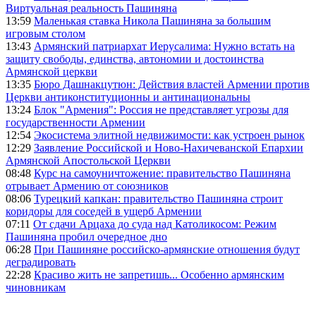
Виртуальная реальность Пашиняна
13:59
Маленькая ставка Никола Пашиняна за большим
игровым столом
13:43
Армянский патриархат Иерусалима: Нужно встать на
защиту свободы, единства, автономии и достоинства
Армянской церкви
13:35
Бюро Дашнакцутюн: Действия властей Армении против
Церкви антиконституционны и антинациональны
13:24
Блок "Армения": Россия не представляет угрозы для
государственности Армении
12:54
Экосистема элитной недвижимости: как устроен рынок
12:29
Заявление Российской и Ново-Нахичеванской Епархии
Армянской Апостольской Церкви
08:48
Курс на самоуничтожение: правительство Пашиняна
отрывает Армению от союзников
08:06
Турецкий капкан: правительство Пашиняна строит
коридоры для соседей в ущерб Армении
07:11
От сдачи Арцаха до суда над Католикосом: Режим
Пашиняна пробил очередное дно
06:28
При Пашиняне российско-армянские отношения будут
деградировать
22:28
Красиво жить не запретишь... Особенно армянским
чиновникам