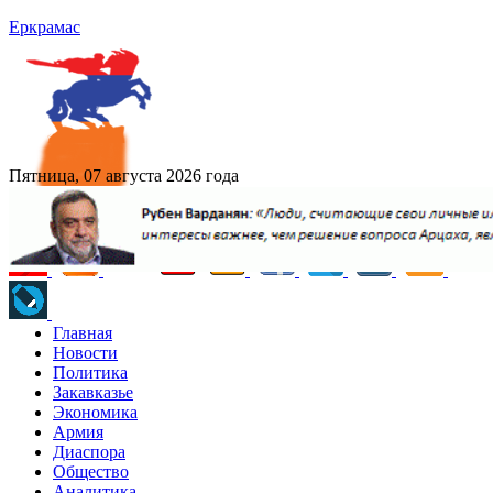
Еркрамас
Пятница, 07 августа 2026 года
Главная
Новости
Политика
Закавказье
Экономика
Армия
Диаспора
Общество
Аналитика