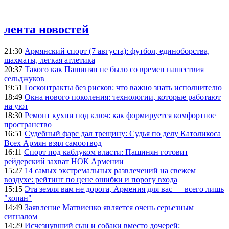
лента новостей
21:30
Армянский спорт (7 августа): футбол, единоборства,
шахматы, легкая атлетика
20:37
Такого как Пашинян не было со времен нашествия
сельджуков
19:51
Госконтракты без рисков: что важно знать исполнителю
18:49
Окна нового поколения: технологии, которые работают
на уют
18:30
Ремонт кухни под ключ: как формируется комфортное
пространство
16:51
Судебный фарс дал трещину: Судья по делу Католикоса
Всех Армян взял самоотвод
16:11
Спорт под каблуком власти: Пашинян готовит
рейдерский захват НОК Армении
15:27
14 самых экстремальных развлечений на свежем
воздухе: рейтинг по цене ошибки и порогу входа
15:15
Эта земля вам не дорога, Армения для вас — всего лишь
"хопан"
14:49
Заявление Матвиенко является очень серьезным
сигналом
14:29
Исчезнувший сын и собаки вместо дочерей: