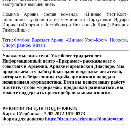
выступать в высшей лиге.
Помимо Арояна состав команды «Циндао Уэст-Кост»
пополнили футболисты из чемпионата Португалии Эдуаро
Энрике («Спортинг Лиссабон») и Нельсон Де Луж («Витория
Гимарайнш»).
Теги:
Футбол
,
Вараздат Ароян
,
«Циндао Уэст-Кост»
,
Новости
,
Спорт
,
разное
,
Китай
Уважаемые читатели! Уже более тридцати лет
Информационный центр «Еркрамас» рассказывает о
событиях в Армении, Арцахе и армянской Диаспоре. Мы
продолжаем эту работу благодаря поддержке читателей,
которым небезразличны судьба армянского народа и
независимая журналистика. Если вы цените нашу работу
и хотите, чтобы «Еркрамас» продолжал развиваться, вы
можете поддержать проект добровольным взносом.
РЕКВИЗИТЫ ДЛЯ ПОДДЕРЖКИ:
Карта Сбербанка – 2202 2072 1610 0373
Форма для донатов
https://dzen.ru/yerkramas?donate=true