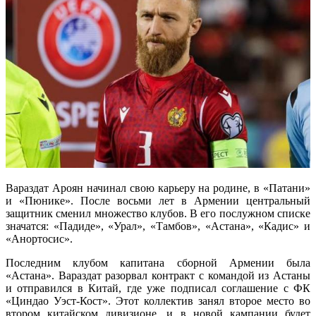
Вараздат Ароян начинал свою карьеру на родине, в «Патани»
и «Пюнике». После восьми лет в Армении центральный
защитник сменил множество клубов. В его послужном списке
значатся: «Падиде», «Урал», «Тамбов», «Астана», «Кадис» и
«Анортосис».
Последним клубом капитана сборной Армении была
«Астана». Вараздат разорвал контракт с командой из Астаны
и отправился в Китай, где уже подписал соглашение с ФК
«Циндао Уэст-Кост». Этот коллектив занял второе место во
втором китайском дивизионе, и в новой кампании будет