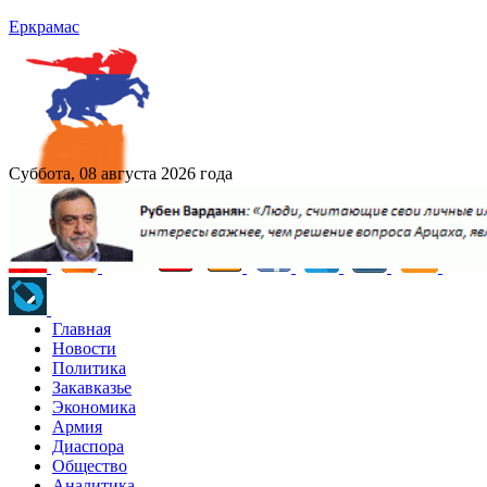
Еркрамас
Суббота, 08 августа 2026 года
Главная
Новости
Политика
Закавказье
Экономика
Армия
Диаспора
Общество
Аналитика