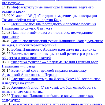
что похуже…
14:19
Инфраструктурные авантюры Пашиняна ведут его
режим к краху
13:09
Комитет "Ай Дат" осудил намерение администрации
Трампа обойти санкции против Баку
12:53
Истинные посылы постыдного и опасного послания
Пашиняна по случаю 8 августа
12:03
Пашинян нашёл нового виноватого: неожиданное
признание
04:49
Внешнеполитический тупик Пашиняна: Запад Армению
не ждет, а Россия теряет терпение
04:16
Война Пашиняна с Арцахом идет даже на стадионах
03:55
Восемь лет ненависти: армянский режиссер о расколе
общества и произволе властей
03:30
"Фабрика фейков" — в парламенте или Главный враг
Пашиняна — правда
01:14
Всемирный совет церквей выразил поддержку
Армянской Апостольской Церкви
00:17
Армянский монастырь на Иссык-Куле: 160 лет поисков
и надежды на успех
21:30
Армянский спорт (7 августа): футбол, единоборства,
шахматы, легкая атлетика
20:37
Такого как Пашинян не было со времен нашествия
сельджуков
19:51
Госконтракты без рисков: что важно знать исполнителю