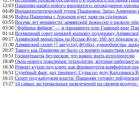
12:03
Пашинян нашёл нового виноватого: неожиданное призн
04:49
Внешнеполитический тупик Пашиняна: Запад Армению не 
04:16
Война Пашиняна с Арцахом идет даже на стадионах
03:55
Восемь лет ненависти: армянский режиссер о расколе общ
03:30
"Фабрика фейков" — в парламенте или Главный враг Па
01:14
Всемирный совет церквей выразил поддержку Армянско
00:17
Армянский монастырь на Иссык-Куле: 160 лет поисков и
21:30
Армянский спорт (7 августа): футбол, единоборства, шахм
20:37
Такого как Пашинян не было со времен нашествия сельд
19:51
Госконтракты без рисков: что важно знать исполнителю
18:49
Окна нового поколения: технологии, которые работают н
18:30
Ремонт кухни под ключ: как формируется комфортное пр
16:51
Судебный фарс дал трещину: Судья по делу Католикоса В
16:11
Спорт под каблуком власти: Пашинян готовит рейдерск
15:27
14 самых экстремальных развлечений на свежем воздухе: