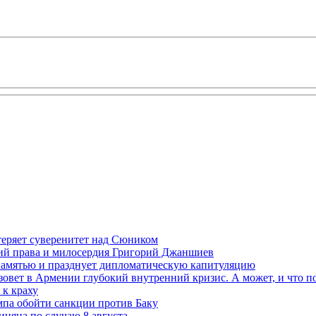
теряет суверенитет над Сюником
ений права и милосердия Григорий Джаншиев
 памятью и празднует дипломатическую капитуляцию
овет в Армении глубокий внутренний кризис. А может, и что 
к краху
мпа обойти санкции против Баку
няна по случаю 8 августа