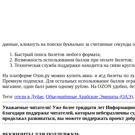
данные, кликнуть на поиски буквально за считанные секунды 
Быстрый поиск билетов любого формата;
Возможность использования баллов при оплате билетов;
Техническая служба поддержки находится на связи кругло
На платформе Озон.ру можно купить авиа- и ж\д билеты по лу
Премиум подписки. Для остальных использование баллов огра
магазине, один балл равен одному рублю. На OZON удобно, без
Теги:
отели в Дубае
,
Объединённые Арабские Эмираты (ОАЭ)
Уважаемые читатели! Уже более тридцати лет Информацион
благодаря поддержке читателей, которым небезразличны су
продолжал развиваться, вы можете поддержать проект доб
РЕКВИЗИТЫ ДЛЯ ПОДДЕРЖКИ: