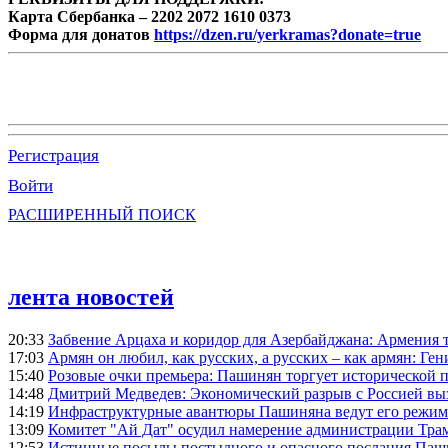
Карта Сбербанка – 2202 2072 1610 0373
Форма для донатов
https://dzen.ru/yerkramas?donate=true
Регистрация
Войти
РАСШИРЕННЫЙ ПОИСК
лента новостей
20:33
Забвение Арцаха и коридор для Азербайджана: Армения 
17:03
Армян он любил, как русских, а русских – как армян: Г
15:40
Розовые очки премьера: Пашинян торгует исторической
14:48
Дмитрий Медведев: Экономический разрыв с Россией выз
14:19
Инфраструктурные авантюры Пашиняна ведут его режим 
13:09
Комитет "Ай Дат" осудил намерение администрации Тра
12:53
Истинные посылы постыдного и опасного послания Паши