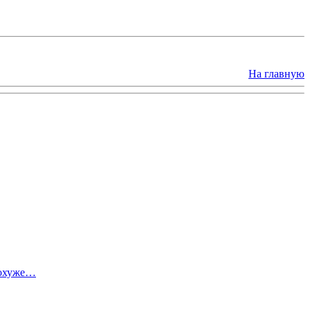
На главную
похуже…