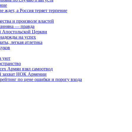
ание
ждет, а Россия теряет терпение
ества и произволе властей
шиняна — правда
й Апостольской Церкви
 надежды на успех
аты, легкая атлетика
жуков
а уют
остранство
сех Армян взял самоотвод
ий захват НОК Армении
 рейтинг по цене ошибки и порогу входа