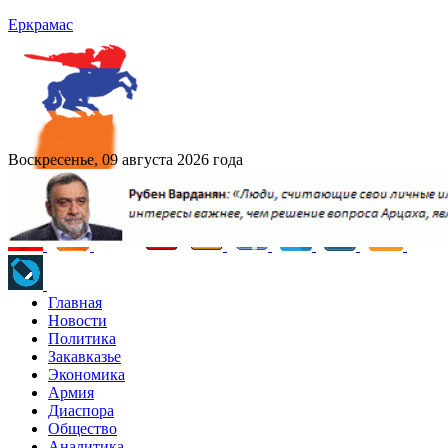
Еркрамас
Воскресенье, 09 августа 2026 года
Главная
Новости
Политика
Закавказье
Экономика
Армия
Диаспора
Общество
Аналитика