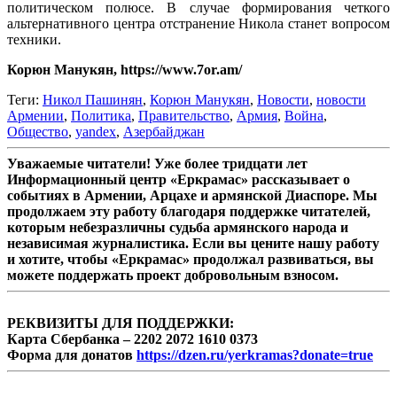
политическом полюсе. В случае формирования четкого
альтернативного центра отстранение Никола станет вопросом
техники.
Корюн Манукян, https://www.7or.am/
Теги:
Никол Пашинян
,
Корюн Манукян
,
Новости
,
новости
Армении
,
Политика
,
Правительство
,
Армия
,
Война
,
Общество
,
yandex
,
Азербайджан
Уважаемые читатели! Уже более тридцати лет
Информационный центр «Еркрамас» рассказывает о
событиях в Армении, Арцахе и армянской Диаспоре. Мы
продолжаем эту работу благодаря поддержке читателей,
которым небезразличны судьба армянского народа и
независимая журналистика. Если вы цените нашу работу
и хотите, чтобы «Еркрамас» продолжал развиваться, вы
можете поддержать проект добровольным взносом.
РЕКВИЗИТЫ ДЛЯ ПОДДЕРЖКИ:
Карта Сбербанка – 2202 2072 1610 0373
Форма для донатов
https://dzen.ru/yerkramas?donate=true