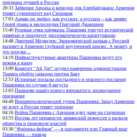
признана лучшей в России
20:33
Забвение Арцаха и коридор для Азербайджана: Армения
теряет суверенитет над Сюником
17:03
Армян он любил, как русских, а русских – как армян:
Гений права и милосердия Григорий Джаншиев
15:40
Розовые очки премьера: Пашинян торгует исторической
памятью и празднует дипломатическую капитуляцию
14:48
Дмитрий Медведев: Экономический разрыв с Россией
вызовет в Армении глубокий внутренний кризис. А может, и
что похуже…
14:19
Инфраструктурные авантюры Пашиняна ведут его
режим к краху
13:09
Комитет "Ай Дат" осудил намерение администрации
Трампа обойти санкции против Баку
12:53
Истинные посылы постыдного и опасного послания
Пашиняна по случаю 8 августа
12:03
Пашинян нашёл нового виноватого: неожиданное
признание
04:49
Внешнеполитический тупик Пашиняна: Запад Армению
не ждет, а Россия теряет терпение
04:16
Война Пашиняна с Арцахом идет даже на стадионах
03:55
Восемь лет ненависти: армянский режиссер о расколе
общества и произволе властей
03:30
"Фабрика фейков" — в парламенте или Главный враг
Пашиняна — правда