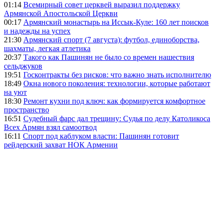
01:14
Всемирный совет церквей выразил поддержку
Армянской Апостольской Церкви
00:17
Армянский монастырь на Иссык-Куле: 160 лет поисков
и надежды на успех
21:30
Армянский спорт (7 августа): футбол, единоборства,
шахматы, легкая атлетика
20:37
Такого как Пашинян не было со времен нашествия
сельджуков
19:51
Госконтракты без рисков: что важно знать исполнителю
18:49
Окна нового поколения: технологии, которые работают
на уют
18:30
Ремонт кухни под ключ: как формируется комфортное
пространство
16:51
Судебный фарс дал трещину: Судья по делу Католикоса
Всех Армян взял самоотвод
16:11
Спорт под каблуком власти: Пашинян готовит
рейдерский захват НОК Армении